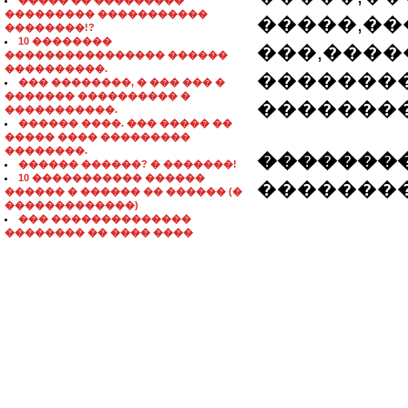
����� �� ���������
��������� �����������
�����,��
��������!?
10 ��������
���,����
���������������� ������
����������.
�������
��� ��������, � ��� ��� �
������� ���������� �
��������
�����������.
������ ����. ��� ����� ��
����� ���� ���������
��������.
��������
������ ������? � �������!
10 ����������� ������
�������� �
������ � ������ �� ������ (�
�������������)
��� ��������������
�������� �� ���� ����