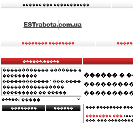
������ ��� �����������
�������� ��������
�����
������.�����:
������ � 
���������
���������
�����:
��� �������� ���
�������� ���.
(��
���, ��� ��������