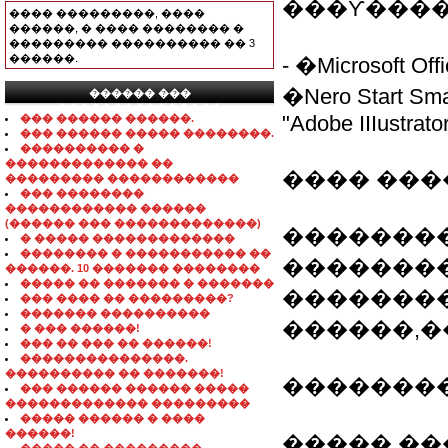
���ϒ����
���� ���������, ����
������, � ���� �������� �
��������� ���������� �� 3
������.
- �Microsoft Of
�Nero Start Sm
������ ���
���������������
"Adobe IIIustrato
��� ������ ������.
��� ������ ����� ��������.
���������� �
������������� ��
���� ��
��������� ������������
��� ��������
������������ ������
(������ ��� �������������)
��������
� ����� �������������
�������� � ����������� ��
�������
������. 10 ������� ��������
����� �� ������� � �������
��������
��� ���� �� ���������?
������� ����������
������,�
� ��� ������!
��� �� ��� �� ������!
���������������.
���������� �� �������!
��������
��� ������ ������ �����
������������� ���������
����� ������ � ����
������!
�����,��