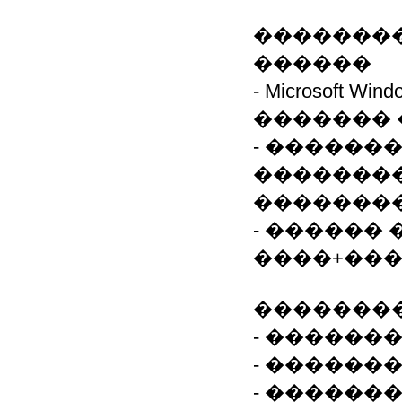
��������
������
- Microsoft Win
�������
- �������
��������
�������
- ������ 
����+��
�������
- ���������
- ���������
- ������