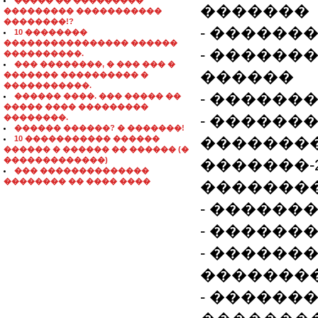
����� �� ���������
�������
��������� �����������
��������!?
- ������
10 ��������
���������������� ������
- ������
����������.
��� ��������, � ��� ��� �
������
������� ���������� �
�����������.
- ������
������ ����. ��� ����� ��
����� ���� ���������
- ������
��������.
������ ������? � �������!
10 ����������� ������
�������
������ � ������ �� ������ (�
�������������)
�������-
��� ��������������
�������� �� ���� ����
�������
- ������
- ������
- ������
��������
- ������