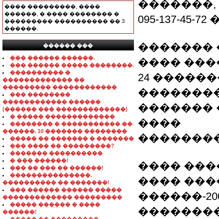
�������, �
���� ���������, ����
������, � ���� �������� �
095-137-45-72 �
��������� ���������� �� 3
������.
�������
������ ���
���������������
��� ������ ������.
���� ��
��� ������ ����� ��������.
���������� �
24 �������
������������� ��
��������� ������������
�������
��� ��������
������������ ������
�������
(������ ��� �������������)
� ����� �������������
����
�������� � ����������� ��
������. 10 ������� ��������
�������
����� �� ������� � �������
��� ���� �� ���������?
������� ����������
� ��� ������!
���� ���
��� �� ��� �� ������!
���������������.
���� ���
���������� �� �������!
��� ������ ������ �����
������-20
������������� ���������
����� ������ � ����
�������
������!