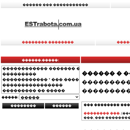
������ ��� �����������
�������� ��������
����
������.�����:
������ � 
���������
���������
�����:
��� �������� ���
�������� ���.
(��
���, ��� ��������