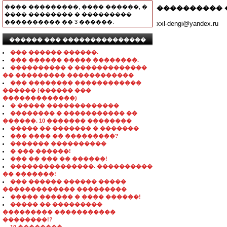
���� ���������, ���� ������, �
���������� 
���� �������� � ���������
���������� �� 3 ������.
xxl-dengi@yandex.ru
������ ��� ���������������
��� ������ ������.
��� ������ ����� ��������.
���������� � �������������
�� ��������� ������������
��� �������� ������������
������ (������ ���
�������������)
� ����� �������������
�������� � ����������� ��
������. 10 ������� ��������
����� �� ������� � �������
��� ���� �� ���������?
������� ����������
� ��� ������!
��� �� ��� �� ������!
���������������. ����������
�� �������!
��� ������ ������ �����
������������� ���������
����� ������ � ���� ������!
����� �� ���������
��������� �����������
��������!?