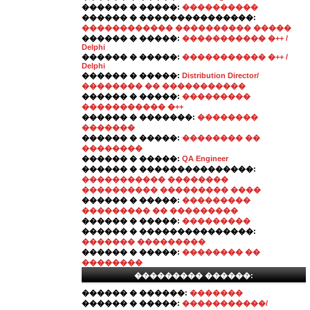
������ � �����:
����������
������ � ���������������:
������������ ���������� �����
������ � �����:
����������� �++ /
Delphi
������ � �����:
����������� �++ /
Delphi
������ � �����:
Distribution Director/
�������� �� �����������
������ � �����:
���������
����������� �++
������ � �������:
��������
�������
������ � �����:
�������� ��
��������
������ � �����:
QA Engineer
������ � ���������������:
����������� ��������
���������� ��������� ����
������ � �����:
���������
��������� �� ���������
������ � �����:
���������
������ � ���������������:
������� ���������
������ � �����:
�������� ��
��������
��������� ������:
������ � ������:
�������
������ � �����:
�����������/