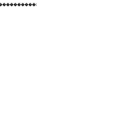
����������: