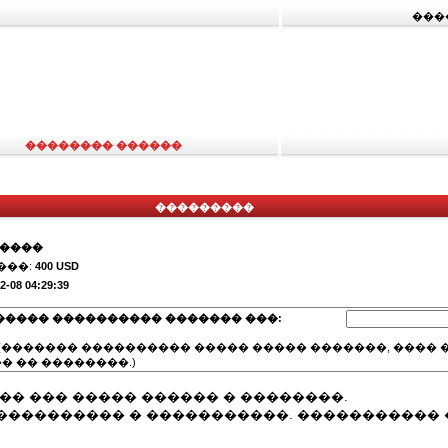
���
�������� ������
���������
�����
���:
400 USD
2-08 04:29:39
����� ���������� ������� ���:
(������� ���������� ����� ����� �������, ���� �
� �� ��������.)
�� ��� ����� ������ � ��������.
��������� � �����������. ����������� �� w