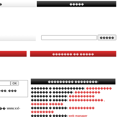
�
�����
������� �� �����
��������� ��������:
������ � �����������:
���������
��, ���
������ � �������:
���������
������ � �����:
���������
������ � �����:
������������ ,
������ �����
ww.xxl-
������ � �����:
���������
��������
������ � �����:
web manager