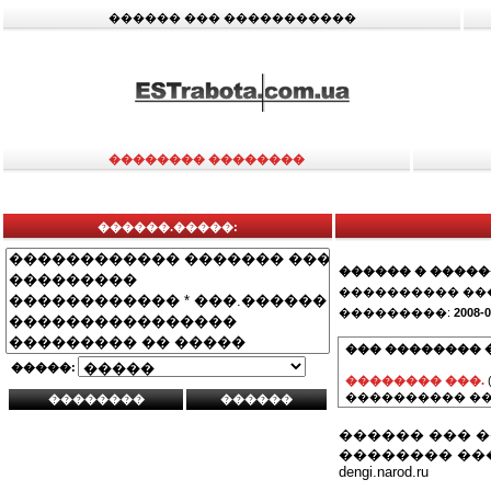
������ ��� �����������
�������� ��������
������.�����:
������ � ����
���������� ��
���������:
2008-0
��� �������� 
�����:
�������� ���.
���������� ��
������ ��� �
�������� ���
dengi.narod.ru