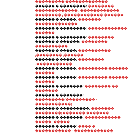
��������� �������������
������ � ��������:
��������
������������� , ������������
�������� , ������������ ������
������ � �����:
�������
�������������
������ � ��������:
������������
������
������ � ��������:
��������
������ � ������:
��������
����������
������ � �����:
����������
,�������� ,������
������ � �����:
��������
-�����������
������ � �����:
��������� ������
������
������ � �����:
��������� ������
������
������ � �������:
�������� ��
�������
������ � �������:
���������(��������� -
�����������)
������ � ���������:
�������
��������;������� �������
������ � �������:
�����������
����� -�����
������ � �����:
���� �
����������� - ������������