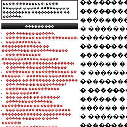
��������
���� ���������, ����
������, � ���� �������� �
��������
��������� ���������� �� 3
������.
��������
������ ���
� ������
���������������
��� ������ ������.
���������
��� ������ ����� ��������.
���������� �
��������
������������� ��
��������� ������������
��������
��� ��������
������������ ������
������ � 
(������ ��� �������������)
� ����� �������������
� ������
�������� � ����������� ��
������. 10 ������� ��������
��������
����� �� ������� � �������
��� ���� �� ���������?
� ������
������� ����������
� ��� ������!
��� �� ��� �� ������!
������ �
���������������.
���������� �� �������!
������ �
��� ������ ������ �����
������������� ���������
� ������
����� ������ � ����
������!
��������