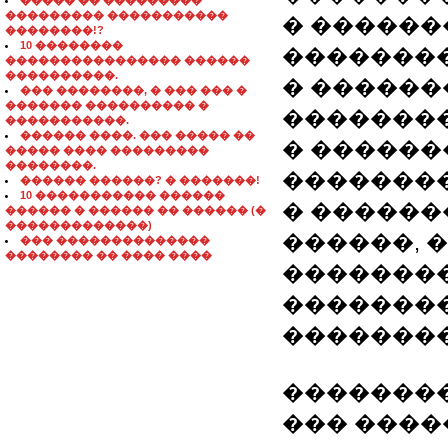
����� �� ���������
��������� �����������
� �����
��������!?
10 ��������
�������
���������������� ������
����������.
� ������
��� ��������, � ��� ��� �
������� ���������� �
��������
�����������.
������ ����. ��� ����� ��
� ������
����� ���� ���������
��������.
��������
������ ������? � �������!
10 ����������� ������
� ������
������ � ������ �� ������ (�
�������������)
������, 
��� ��������������
�������� �� ���� ����
��������
��������
��������
�������
��� ����