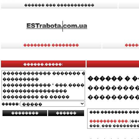
������ ��� �����������
�������� ��������
����
������.�����:
������ � 
���������
���������
�����:
��� �������� ���
�������� ���.
(��
���, ��� ��������