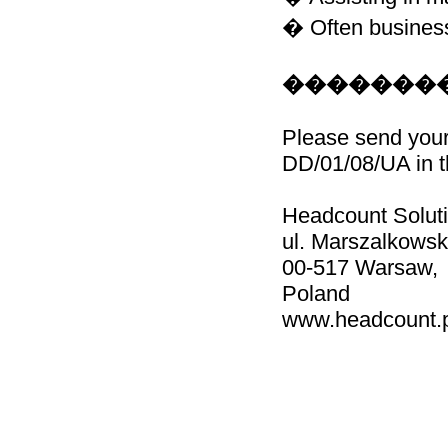
� Often business
��������
Please send your
DD/01/08/UA in t
Headcount Soluti
ul. Marszalkows
00-517 Warsaw,
Poland
www.headcount.p