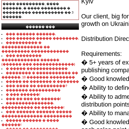
Kyiv
���� ���������, ����
������, � ���� �������� �
��������� ���������� �� 3
Our client, big f
������.
growth on Ukraini
������ ���
���������������
��� ������ ������.
Distribution Direc
��� ������ ����� ��������.
���������� �
������������� ��
��������� ������������
Requirements:
��� ��������
������������ ������
� 5+ years of ex
(������ ��� �������������)
publishing comp
� ����� �������������
�������� � ����������� ��
� Good knowledge
������. 10 ������� ��������
����� �� ������� � �������
��� ���� �� ���������?
� Ability to defin
������� ����������
� ��� ������!
� Ability to adme
��� �� ��� �� ������!
distribution point
���������������.
���������� �� �������!
� Ability to mana
��� ������ ������ �����
������������� ���������
� Good knowledge
����� ������ � ����
������!