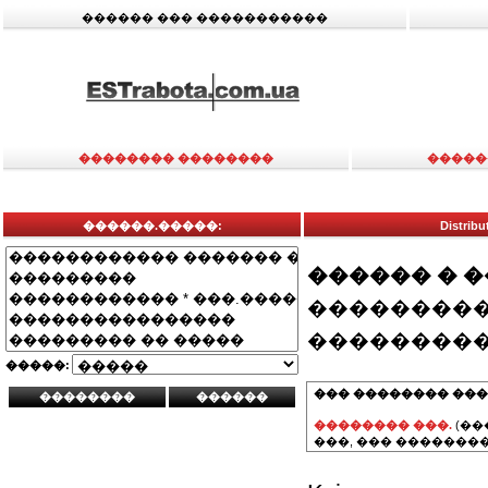
������ ��� �����������
�������� ��������
�����
������.�����:
Distr
������ � 
���������
���������
�����:
��� �������� ���
�������� ���.
(��
���, ��� ��������