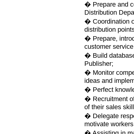
� Prepare and co
Distribution Depa
� Coordination o
distribution point
� Prepare, intro
customer service
� Build database
Publisher;
� Monitor compe
ideas and implem
� Perfect knowle
� Recruitment of
of their sales skil
� Delegate respon
motivate workers
� Assisting in m