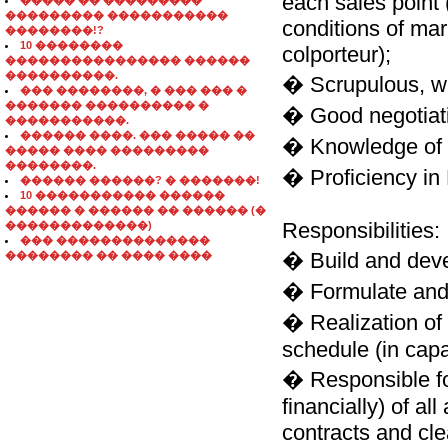
each sales point 
����� �� ���������
��������� �����������
conditions of mar
��������!?
10 ��������
colporteur);
���������������� ������
����������.
� Scrupulous, wit
��� ��������, � ��� ��� �
������� ���������� �
� Good negotiatio
�����������.
������ ����. ��� ����� ��
� Knowledge of E
����� ���� ���������
��������.
� Proficiency in 
������ ������? � �������!
10 ����������� ������
������ � ������ �� ������ (�
Responsibilities:
�������������)
��� ��������������
� Build and devel
�������� �� ���� ����
� Formulate and 
� Realization of
schedule (in capa
� Responsible for
financially) of al
contracts and cle