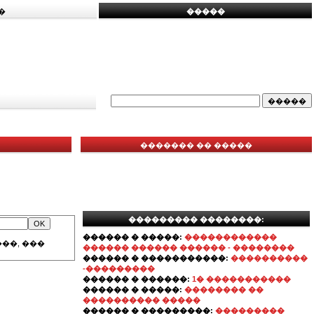
�
�����
������� �� �����
��������� ��������:
������ � �����:
������������
��, ���
������ ������ ������ - ��������
������ � �����������:
����������
-���������
������ � ������:
1� �����������
������ � �����:
�������� ��
���������� �����
������ � ���������:
���������