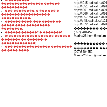
10 ��������
http://i015.radikal.ru/0
���������������� ������
http://i051.radikal.ru/
����������.
http://i061.radikal.ru/
��� ��������, � ��� ��� �
http://i066.radikal.ru/
������� ���������� �
http://i057.radikal.ru/0
�����������.
http://s48.radikal.ru/i
������ ����. ��� ����� ��
http://i072.radikal.ru/
����� ���� ���������
�������� ��
��������.
(097)6404452
������ ������? � �������!
Marina26thorn@mail.ru
10 ����������� ������ ������
� ������ �� ������ (�
�������������)
���������� 
��� �������������� ��������
�������� ��
�� ���� ����
(097)6404452
Marina26thorn@mail.ru