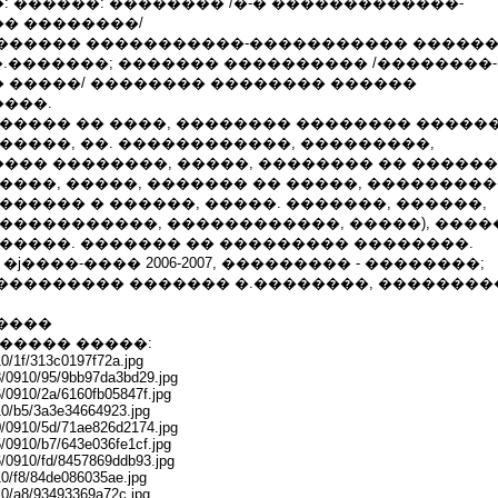
 ������: �������� /�-� �������������-
� ��������/
������ �����������-����������� ������
�.�������; ������� ���������� /��������-
 �����/ �������� �������� ������
���.
����� �� ����, �������� �������� ������
�����, ��. ������������, ���������,
�� ��������, �����, �������� �� ������, 
����, �����, ������� �� �����, ��������
������ � ������, �����. �������, ������,
�����������, ������������, �����), ����
�����. ������� �� ��������� ��������.
�ϳ����-���� 2006-2007, ��������� - ��������;
��������� ������� �.��������, ���������
����
����� �����:
910/1f/313c0197f72a.jpg
178/0910/95/9bb97da3bd29.jpg
76/0910/2a/6160fb05847f.jpg
0910/b5/3a3e34664923.jpg
090/0910/5d/71ae826d2174.jpg
35/0910/b7/643e036fe1cf.jpg
186/0910/fd/8457869ddb93.jpg
910/f8/84de086035ae.jpg
0910/a8/93493369a72c.jpg