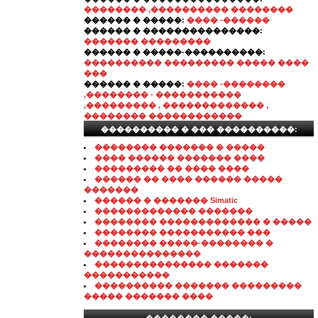
�������� ,���������� ��������
������ � �����:
���� -������
������ � ���������������:
������� ���������
������ � �����-����������:
���������� ��������� ����� ����
���
������ � �����:
���� -��������
,�������� - �����������
,��������� , ������������� ,
�������� ������������
���������� � ��� ����������:
�������� ������� � �����
���� ������ ������� ����
��������� �� ���� ����
������ �� ���� ������ �����
�������
������ � ������� Simatic
������������� �������
�������� ������������� � �����
�������� ����������� ���
�������� �����-�������� �
���������������
��������������� �������
�����������
���������� ������� ���������
����� ������� ����