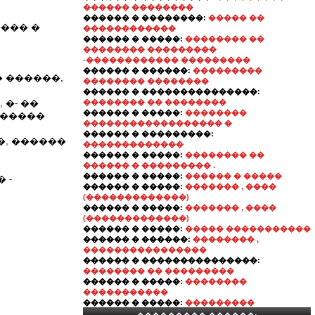
������ ��������
������ � ��������:
����� ��
��� �
������������
������ � �����:
�������� ��
�������� ���������
-������������ ���������
������ � ������:
���������
 ������,
�������� ��������
������ � ���������������:
�- ��
�������� �� ��������
������ � �����:
��������
������
������������������ �
������ � ���������:
�, ������
�������������
������ � �����:
�������� ��
������ � ��������� .
������ � �����:
������ � �����
 -
������ � �����:
������� , ����
(�������������)
������ � �����:
������� , ����
(�������������)
������ � �����:
����� �����������
������ � ������:
�������� ,
����������������
������ � ���������������:
�������� �� ���������
������ � �����:
��������
�����������
������ � �����:
���������