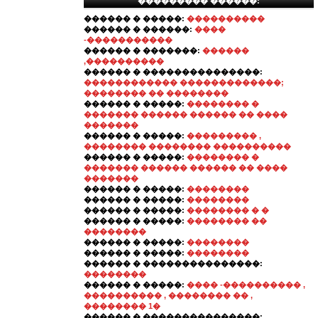
��������� ������:
������ � �����:
����������
������ � ������:
����
-�����������
������ � �������:
������
,����������
������ � ���������������:
������������ �������������;
�������� �� ��������
������ � �����:
�������� �
������� ������ ������ �� ����
�������
������ � �����:
��������� ,
�������� �������� ����������
������ � �����:
�������� �
������� ������ ������ �� ����
�������
������ � �����:
��������
������ � �����:
��������
������ � �����:
�������� � �
������ � �����:
�������� ��
��������
������ � �����:
��������
������ � �����:
��������
������ � ���������������:
��������
������ � �����:
���� -���������� ,
���������� , �������� �� ,
�������� 1�
������ � ���������������: