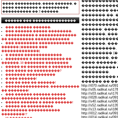
�����������:
���� ���������, ���� ������, �
�����������
���� �������� � ���������
�������� ��
���������� �� 3 ������.
������� ��. 
�����������
������ ��� ���������������
�����������
��� ������ ������.
������: ����
��� ������ ����� ��������.
�������, ���
���������� � �������������
������������
�� ��������� ������������
��� �������� ������������
�������, ���
������ (������ ���
����������, 
�������������)
��������� (�
� ����� �������������
��������, ��
�������� � ����������� ��
���� ������: 
������. 10 ������� ��������
����� �� ������� � �������
���������� 
��� ���� �� ���������?
��������.
������� ����������
����������:
� ��� ������!
������ �� ��
��� �� ��� �� ������!
http://i070.radikal.ru/0
���������������. ����������
http://s05.radikal.ru/i
�� �������!
http://s03.radikal.ru/i1
��� ������ ������ �����
http://i028.radikal.ru/
������������� ���������
http://s40.radikal.ru/i
����� ������ � ���� ������!
http://s52.radikal.ru/i1
����� �� ���������
http://s13.radikal.ru/i
��������� �����������
http://i012.radikal.ru/0
��������!?
http://i014.radikal.ru/