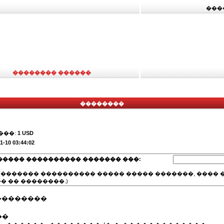
���
�������� ������
��������
���:
1 USD
1-10 03:44:02
����� ���������� ������� ���:
(������� ���������� ����� ����� �������, ���� �
� �� ��������.)
 ��������
��