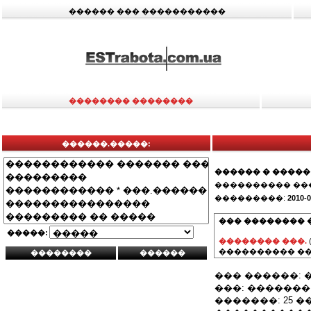
������ ��� �����������
�������� ��������
������.�����:
������ � �����
���������� ��
���������:
2010-0
��� �������� 
�����:
�������� ���.
���������� ��
��� ������:
���: �������
�������: 25 �