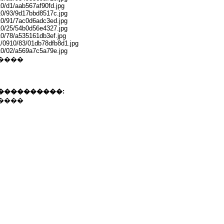
910/d1/aab567af90fd.jpg
0910/93/9d17bbd8517c.jpg
0910/91/7ac0d6adc3ed.jpg
0910/25/54b0d56e4327.jpg
910/78/a535161db3ef.jpg
121/0910/83/01db78dfb8d1.jpg
0910/02/a569a7c5a79e.jpg
����
����������:
����