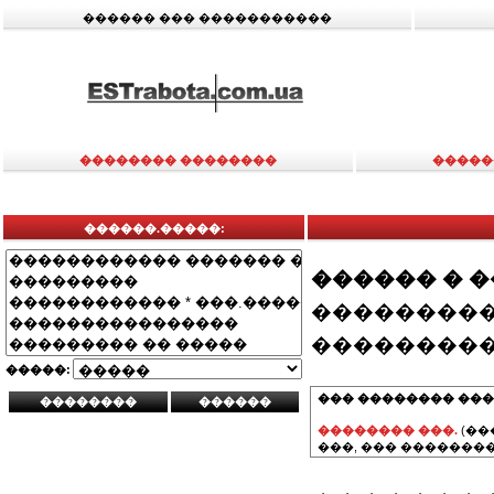
������ ��� �����������
�������� ��������
�����
������.�����:
������ � 
���������
���������
�����:
��� �������� ���
�������� ���.
(��
���, ��� ��������