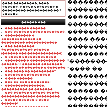
��������
���� ���������, ����
������, � ���� �������� �
��������
��������� ���������� �� 3
������.
�������
������ ���
��������
���������������
��� ������ ������.
��������
��� ������ ����� ��������.
���������� �
���� ���
������������� ��
��������� ������������
��������
��� ��������
������������ ������
�������
(������ ��� �������������)
� ����� �������������
"��������
�������� � ����������� ��
������. 10 ������� ��������
"����-��"
����� �� ������� � �������
��� ���� �� ���������?
��������
������� ����������
� ��� ������!
��� �� ��� �� ������!
��������
���������������.
���������� �� �������!
������ ����
��� ������ ������ �����
������������� ���������
�������
����� ������ � ����
������!
�������