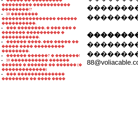
����� �� ���������
��������� �����������
��������
��������!?
10 ��������
�������
���������������� ������
����������.
��� ��������, � ��� ��� �
������� ���������� �
��������
�����������.
������ ����. ��� ����� ��
���������.
����� ���� ���������
��������.
�������� - 57
������ ������? � �������!
10 ����������� ������
88@voliacable.
������ � ������ �� ������ (�
�������������)
��� ��������������
�������� �� ���� ����