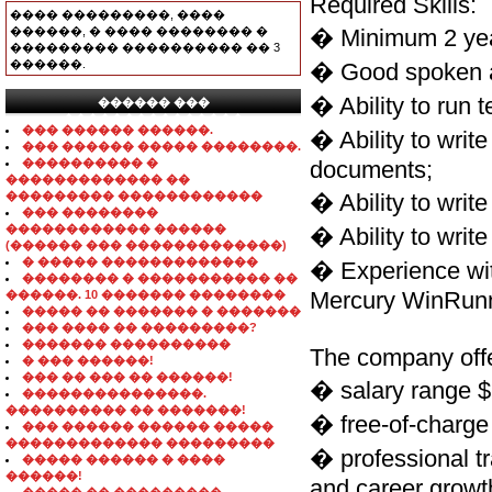
Required Skills:
���� ���������, ����
������, � ���� �������� �
� Minimum 2 year
��������� ���������� �� 3
������.
� Good spoken an
� Ability to run 
������ ���
���������������
��� ������ ������.
� Ability to writ
��� ������ ����� ��������.
���������� �
documents;
������������� ��
��������� ������������
� Ability to write 
��� ��������
������������ ������
� Ability to write
(������ ��� �������������)
� ����� �������������
� Experience wit
�������� � ����������� ��
Mercury WinRunn
������. 10 ������� ��������
����� �� ������� � �������
��� ���� �� ���������?
������� ����������
The company offe
� ��� ������!
��� �� ��� �� ������!
� salary range 
���������������.
���������� �� �������!
� free-of-charge
��� ������ ������ �����
������������� ���������
� professional tr
����� ������ � ����
������!
and career growt