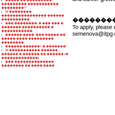
����� �� ���������
��������� �����������
��������!?
10 ��������
���������������� ������
��������
����������.
��� ��������, � ��� ��� �
To apply, please 
������� ���������� �
�����������.
semenova@itpg.co
������ ����. ��� ����� ��
����� ���� ���������
��������.
������ ������? � �������!
10 ����������� ������
������ � ������ �� ������ (�
�������������)
��� ��������������
�������� �� ���� ����