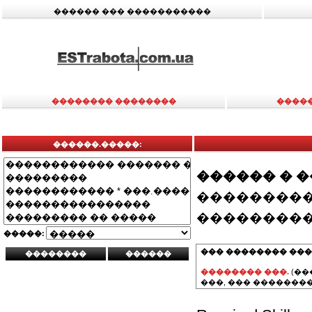
������ ��� �����������
�������� ��������
����
������.�����:
������ � 
���������
���������
�����:
��� �������� ���
�������� ���.
(��
���, ��� ��������