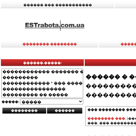
������ ��� �����������
�������� ��������
����
������.�����:
������ � 
���������
���������
�����:
��� �������� ���
�������� ���.
(��
���, ��� ��������