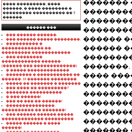
������� 
���� ���������, ����
������, � ���� �������� �
��������
��������� ���������� �� 3
������.
��������
������ ���
��������
���������������
��� ������ ������.
������ �
��� ������ ����� ��������.
���������� �
������ �
������������� ��
��������� ������������
��������
��� ��������
������������ ������
�������.
(������ ��� �������������)
� ����� �������������
���� ���
�������� � ����������� ��
������. 10 ������� ��������
��������
����� �� ������� � �������
��� ���� �� ���������?
��������
������� ����������
� ��� ������!
��� �� ��� �� ������!
��������
���������������.
���������� �� �������!
��������
��� ������ ������ �����
������������� ���������
��������
����� ������ � ����
������!
������� 