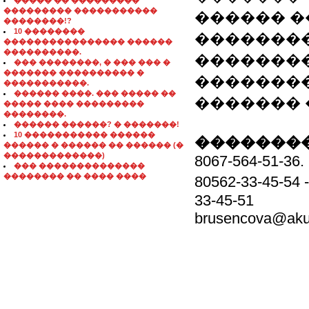
����� �� ���������
��������� �����������
������ �
��������!?
10 ��������
��������
���������������� ������
����������.
�������
��� ��������, � ��� ��� �
������� ���������� �
��������
�����������.
������ ����. ��� ����� ��
������� 
����� ���� ���������
��������.
������ ������? � �������!
10 ����������� ������
��������
������ � ������ �� ������ (�
�������������)
8067-564-51-36.
��� ��������������
�������� �� ���� ����
80562-33-45-5
33-45-51
brusencova@aku