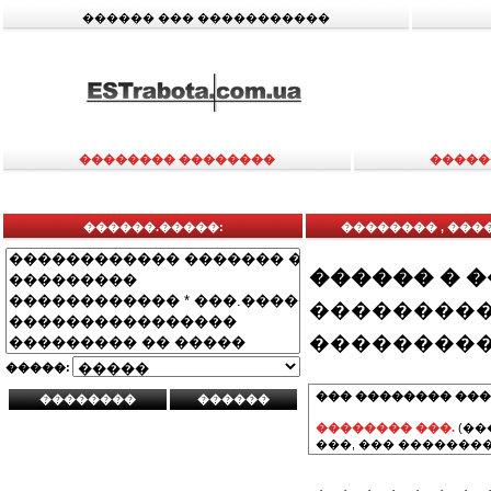
������ ��� �����������
�������� ��������
�����
������.�����:
�������� , ���
������ � 
���������
���������
�����:
��� �������� ���
�������� ���.
(��
���, ��� ��������