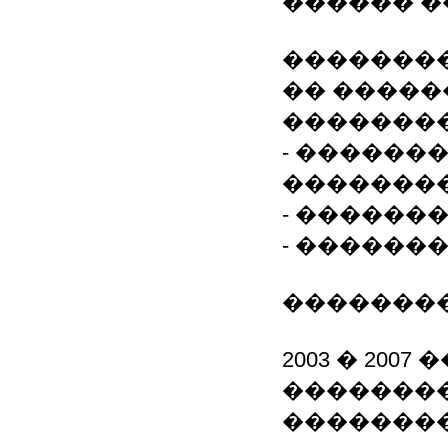
������ �
��������
�� �����
���������
- ������
�������
- ������
- ������
�������
2003 � 20
��������
�������