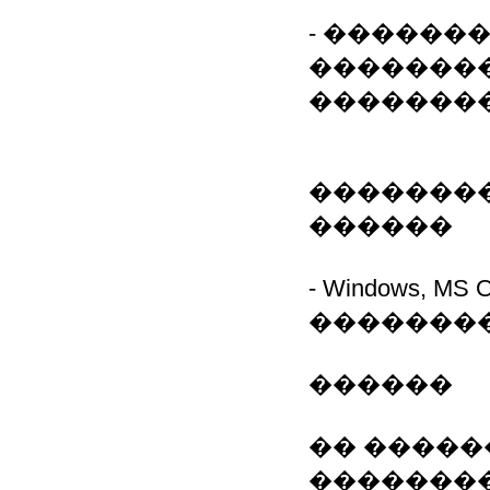
- ������
��������
��������
��������
������
- Windows, MS
�������
������
�� �����
�������