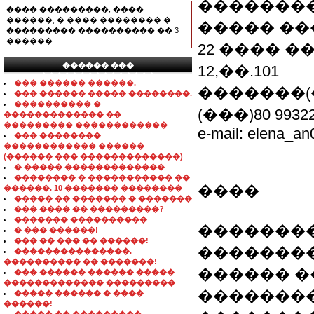
�������
���� ���������, ����
������, � ���� �������� �
����� �
��������� ���������� �� 3
������.
22 ���� �
������ ���
12,��.101
���������������
��� ������ ������.
�������(��
��� ������ ����� ��������.
���������� �
(���)80 9932
������������� ��
��������� ������������
e-mail: elena_an
��� ��������
������������ ������
(������ ��� �������������)
� ����� �������������
�������� � ����������� ��
����
������. 10 ������� ��������
����� �� ������� � �������
��� ���� �� ���������?
������� ����������
�������
� ��� ������!
��� �� ��� �� ������!
�������
���������������.
���������� �� �������!
������ �
��� ������ ������ �����
������������� ���������
��������
����� ������ � ����
������!