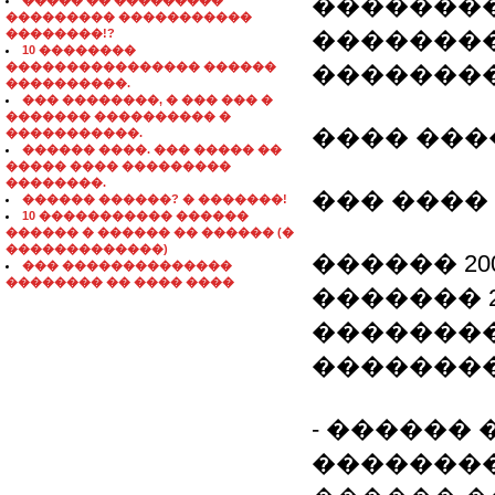
��������
����� �� ���������
��������� �����������
��������!?
�������
10 ��������
���������������� ������
�������
����������.
��� ��������, � ��� ��� �
������� ���������� �
���� ���
�����������.
������ ����. ��� ����� ��
����� ���� ���������
��������.
��� ����
������ ������? � �������!
10 ����������� ������
������ � ������ �� ������ (�
�������������)
������ 200
��� ��������������
�������� �� ���� ����
������� 
��������
�������
- ������
��������