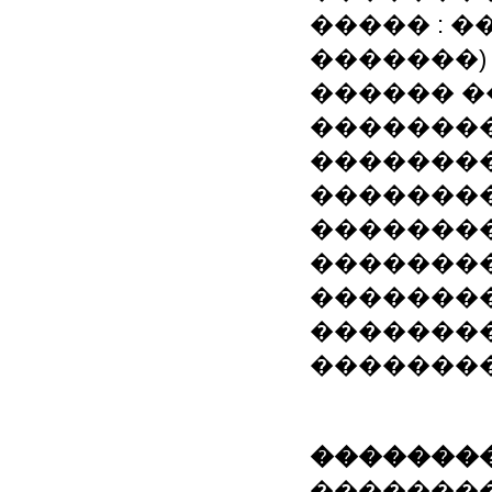
����� : �
�������)
������ �
�������
�������
�������
�������
��������
��������
�������
��������
��������
�������