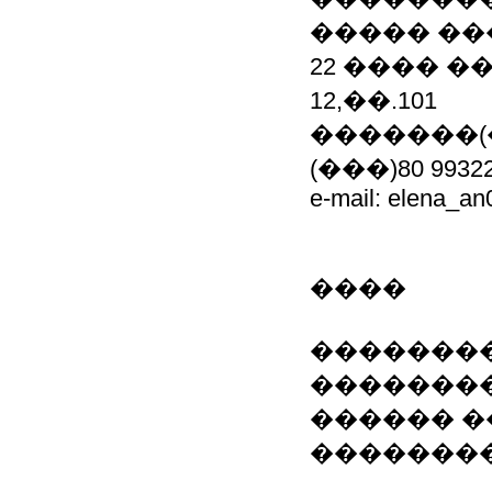
����� �
22 ���� �
12,��.101
�������(��
(���)80 9932
e-mail: elena_an
����
�������
�������
������ �
��������