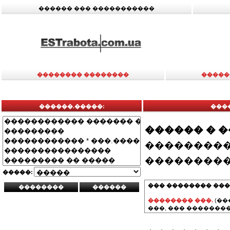
������ ��� �����������
�������� ��������
�����
������.�����:
���
������ � 
���������
���������
�����:
��� �������� ���
�������� ���.
(��
���, ��� ��������