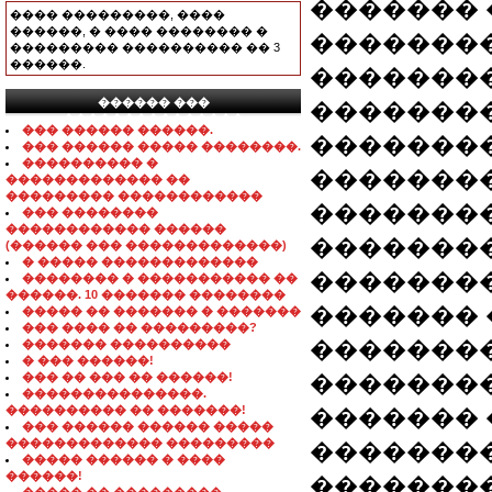
������� 
���� ���������, ����
������, � ���� �������� �
��������
��������� ���������� �� 3
������.
�������
������ ���
��������
���������������
��� ������ ������.
��������
��� ������ ����� ��������.
���������� �
��������
������������� ��
��������� ������������
��������
��� ��������
������������ ������
�������
(������ ��� �������������)
� ����� �������������
��������
�������� � ����������� ��
������. 10 ������� ��������
������� 
����� �� ������� � �������
��� ���� �� ���������?
��������
������� ����������
� ��� ������!
��� �� ��� �� ������!
�����������
���������������.
���������� �� �������!
������� 
��� ������ ������ �����
������������� ���������
�������
����� ������ � ����
������!
��������