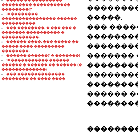
����� �� ���������
��������� �����������
��������
��������!?
10 ��������
�����.
���������������� ������
����������.
��� ����
��� ��������, � ��� ��� �
������� ���������� �
��������
�����������.
������ ����. ��� ����� ��
��������
����� ���� ���������
��������.
�������
������ ������? � �������!
10 ����������� ������
�������
������ � ������ �� ������ (�
�������������)
�������
��� ��������������
�������� �� ���� ����
��������
������ �
�������
��������