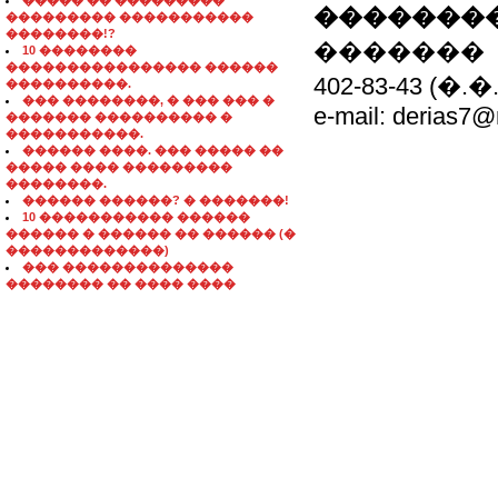
����� �� ���������
��������
��������� �����������
��������!?
�������
10 ��������
���������������� ������
402-83-43 (�.�.
����������.
��� ��������, � ��� ��� �
e-mail: derias7@
������� ���������� �
�����������.
������ ����. ��� ����� ��
����� ���� ���������
��������.
������ ������? � �������!
10 ����������� ������
������ � ������ �� ������ (�
�������������)
��� ��������������
�������� �� ���� ����