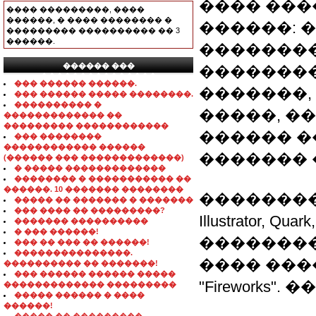
���� ����
���� ���������, ����
������, � ���� �������� �
������: 
��������� ���������� �� 3
������.
��������
������ ���
��������
���������������
��� ������ ������.
�������,
��� ������ ����� ��������.
���������� �
�����, �
������������� ��
��������� ������������
������ �
��� ��������
������������ ������
������� 
(������ ��� �������������)
� ����� �������������
�������� � ����������� ��
������. 10 ������� ��������
��������� 
����� �� ������� � �������
��� ���� �� ���������?
Illustrator, Q
������� ����������
� ��� ������!
����������
��� �� ��� �� ������!
���������������.
���� ������
���������� �� �������!
��� ������ ������ �����
"Fireworks"
������������� ���������
����� ������ � ����
������!