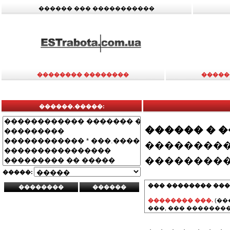
������ ��� �����������
�������� ��������
�����
������.�����:
������ � 
���������
���������
�����:
��� �������� ���
�������� ���.
(��
���, ��� ��������