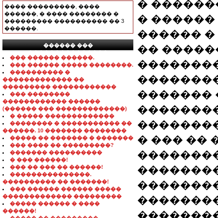
� ������
���� ���������, ����
������, � ���� �������� �
� ������
��������� ���������� �� 3
������.
������ � C
������ ���
�� �����
���������������
��� ������ ������.
�������
��� ������ ����� ��������.
���������� �
��������
������������� ��
��������� ������������
������� �
��� ��������
������������ ������
��������
(������ ��� �������������)
� ����� �������������
��������
�������� � ����������� ��
������. 10 ������� ��������
� ��� ��
����� �� ������� � �������
��� ���� �� ���������?
��������
������� ����������
� ��� ������!
��� �� ��� �� ������!
��������
���������������.
���������� �� �������!
��������
��� ������ ������ �����
������������� ���������
��������
����� ������ � ����
������!
��������