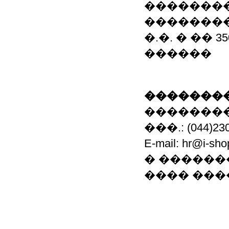
�������
��������
�.�. � �� 
������
��������
��������
���.: (044)230
E-mail: hr@
� ������
���� �����