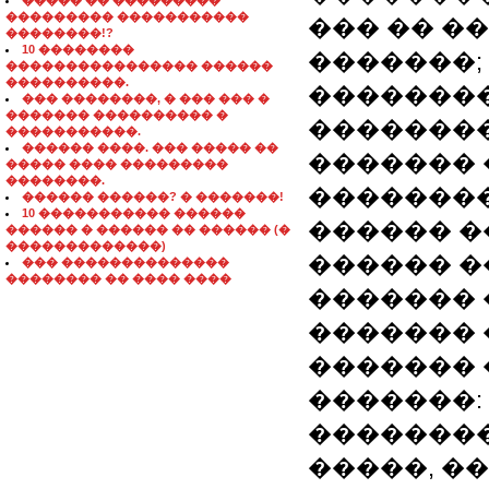
����� �� ���������
��������� �����������
��� �� �
��������!?
10 ��������
�������;
���������������� ������
����������.
��������
��� ��������, � ��� ��� �
������� ���������� �
��������
�����������.
������ ����. ��� ����� ��
������� 
����� ���� ���������
��������.
�������
������ ������? � �������!
10 ����������� ������
������ �
������ � ������ �� ������ (�
�������������)
������ �
��� ��������������
�������� �� ���� ����
������� 
������� 
������� 
�������:
��������
�����, �