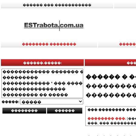
������ ��� �����������
�������� ��������
�����
������.�����:
���
������ � 
���������
���������
�����:
��� �������� ���
�������� ���.
(��
���, ��� ��������