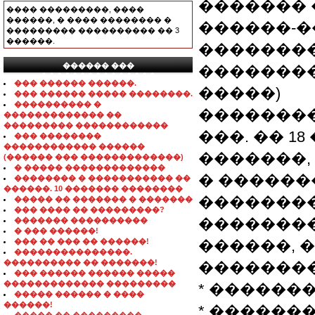
�������
���� ���������, ����
������, � ���� �������� �
������-�
��������� ���������� �� 3
������.
��������
������ ���
��������
���������������
��� ������ ������.
�����)
��� ������ ����� ��������.
���������� �
��������
������������� ��
��������� ������������
���. �� 1
��� ��������
������������ ������
�������,
(������ ��� �������������)
� ����� �������������
� ������
�������� � ����������� ��
������. 10 ������� ��������
�������
����� �� ������� � �������
��� ���� �� ���������?
��������
������� ����������
� ��� ������!
��� �� ��� �� ������!
������, 
���������������.
���������� �� �������!
��������
��� ������ ������ �����
������������� ���������
* �������
����� ������ � ����
������!
* ������