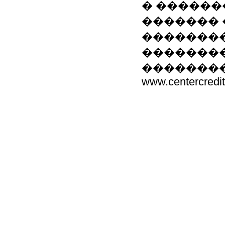
� ������
������� 
��������
��������
��������
www.centercredi