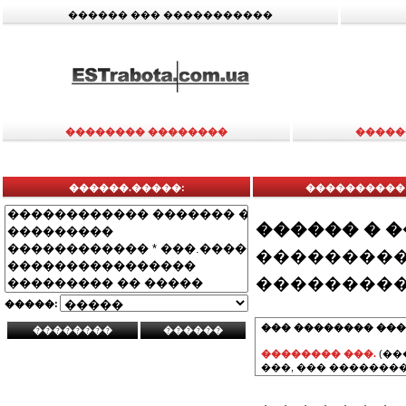
������ ��� �����������
�������� ��������
�����
������.�����:
����������
������ � 
���������
���������
�����:
��� �������� ���
�������� ���.
(��
���, ��� ��������