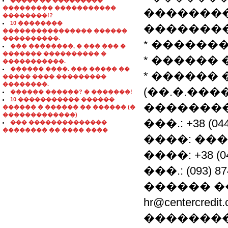
����� �� ���������
��������� �����������
��������
��������!?
10 ��������
��������
���������������� ������
����������.
* ������
��� ��������, � ��� ��� �
������� ���������� �
* ������
�����������.
������ ����. ��� ����� ��
* ������
����� ���� ���������
��������.
(��.�.��
������ ������? � �������!
10 ����������� ������
��������
������ � ������ �� ������ (�
�������������)
���.: +38 (0
��� ��������������
�������� �� ���� ����
����: ��
����: +38 (044
���.: (093) 87
������ ��
hr@centercre
��������