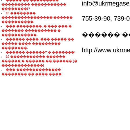
����� �� ���������
info@ukrmegase
��������� �����������
��������!?
10 ��������
755-39-90, 739-
���������������� ������
����������.
��� ��������, � ��� ��� �
������� ���������� �
������ 
�����������.
������ ����. ��� ����� ��
����� ���� ���������
��������.
http://www.ukrm
������ ������? � �������!
10 ����������� ������
������ � ������ �� ������ (�
�������������)
��� ��������������
�������� �� ���� ����