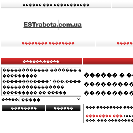
������ ��� �����������
�������� ��������
�����
������.�����:
������ � 
���������
���������
�����:
��� �������� ���
�������� ���.
(��
���, ��� ��������