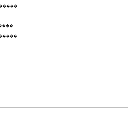
������
����
�������