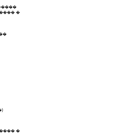
������
���� �
��
)
���� �