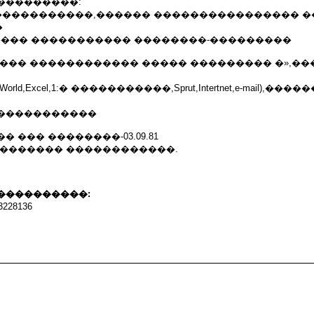
���������:
������������,������ ���������������� 
�
����� ����������� ��������-���������
���� ������������ ����� ��������� �»,��
ld,Excel,1:� �����������,Sprut,Intertnet,e-mail),���
�����������
 ��� ��������-03.09.81
�������� ������������.
����������:
28136