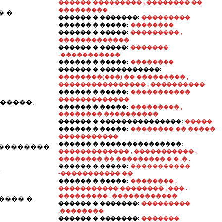
������ ��������� , �������� ��
���������
� �
������ � �������:
���������
������ � �����:
��������
������ � �����:
��������� ,
�������������
������ � �����:
�������
-�����������
������ � �����:
��������
������ � �����������:
��������(���) �� ��������� ,
���������������� , ����������
������ � �����:
�����������
�������������
�����,
������ � �����:
��������� ,
�������� ����������
������ � ���������������:
�����
������ � �����:
�������� �� �����
�����������
������ � ���������������:
���������
������������� , ����������� ,
�������� �� ��������� � � .� .
������ � �����:
�����������
�
-����������� ��
������ � �����:
�������� ,
����������� �������� , ��� .
��������� , ������������
���� �
������ � �������:
���������
,��������
������ � �������:
�������