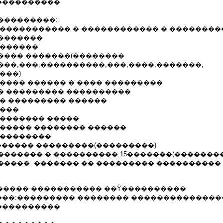
����������
���������:
 ����������� � ������������ � ��������
�������
�������
���� �������(��������
���,���,����������,���,����,�������,
���)
����� ������ � ���� ���������
� ��������� ����������
�� ��������� ������
����
 ������� �����
������ �������� ������
���������
������� ���������(���������)
������� � ����������:15�������(��������
�����: ������� �� ��������� ����������
01 ��������-����������� ��Ϋ����������
��:��������� �������� ��������������
����������