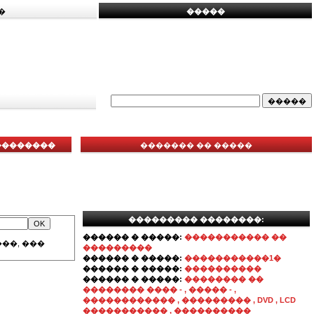
�
�����
���������
������� �� �����
��������� ��������:
������ � �����:
����������� ��
��, ���
���������
������ � �����:
�����������1�
������ � �����:
����������
������ � �����:
�������� ��
�������� ���� - , ����� - ,
������������ , ��������� , DVD , LCD
����������� , ����������