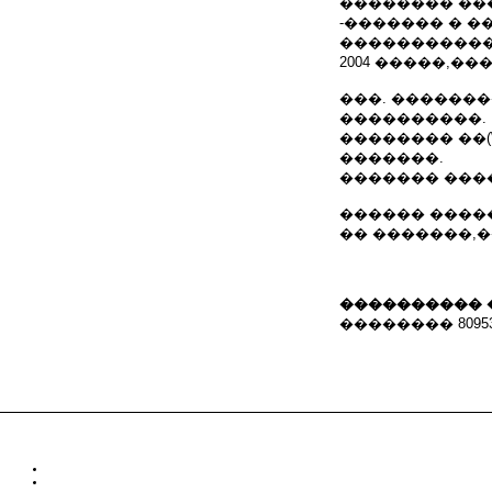
�������� ��
-������� � 
����������
2004 �����,�
���. ������
����������.
�������� ��(Wor
�������.
������� ���
������ ������
�� �������,
���������� 
�������� 809532