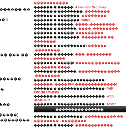
�����������
������ � �����:
Assistant / Secretary
 ������ ��
������ � ��������:
��������
������ � �������:
��������
�-3
������ � �������:
writer
������ � �����:
���� -��������
������ � ������:
���� -��������
������ � �����:
���������
������ � �������:
�������� ��
�������
������ � ���������:
������
-��������
��,���.��
������ � �����:
��� .��������
����������
������ � �����:
������ ��������
�� ����� ����
������ � ������:
���������/����
-��������
�������
������ � ���������������:
������! ���� PHP �������������!
��
������ � ���������������:
PHP
PROGRAMMERS
������ � ���������������:
WEB
DESIGNER
���
������ � ���������������:
Tester
��������� ������:
�����)
������ � ��������:
���������� ��
���������
�������� , ��������
������ � �����:
������������