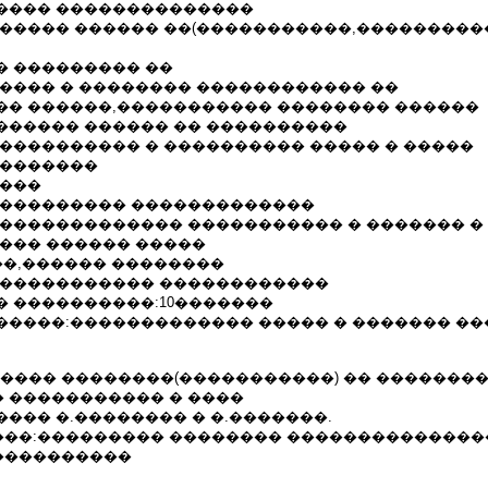
���� ��������������
������ ������ ��(�����������,���������
� ��������� ��
����� � �������� ������������ ��
�� ������,����������� �������� ������
������ ������ �� ����������
����������� � ���������� ����� � �����
��������
 ���
���������� �������������
 ������������� ����������� � ������� � 
���� ������ �����
��,������ ��������
������������ ������������
� ����������:10�������
�����:������������� ����� � ������� �
.06 ������� ��������(�����������) �� �������
 ����������� � ����
��� �.�������� � �.�������.
��:��������� �������� ��������������
����������