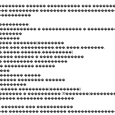
1.03 ���������� ������ ���������� ��� �����
��:��������� �������� ��������������
����������
���������:
 ����������� � ������������ � ��������
�������
�������
���� �������(��������
���,���,����������,���,����,�������,
�,�����-������,���������)
����� ������ � ���� ���������
� ��������� ����������
�� ��������� ������
����
 ������� �����
������ �������� ������
���������
������� ���������(���������)
������� � ����������:30�������(��������
�����:�������� ���������
01 ���.������� ��� �����������
��:��������� �������� ��������������