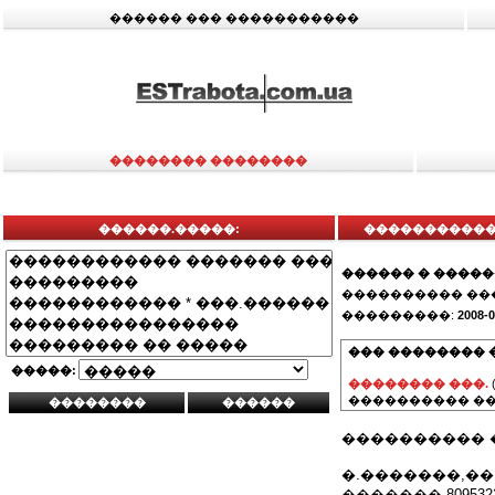
������ ��� �����������
�������� ��������
������.�����:
������������
������ � ����
���������� ��
���������:
2008-0
��� �������� 
�����:
�������� ���.
���������� ��
���������� 
�.�������,��.
������� 8095322