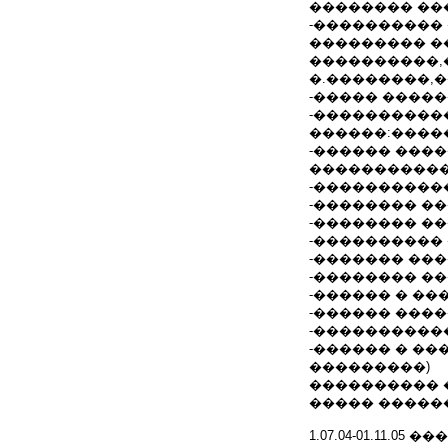
�������� ��
-����������
��������� �
����������,
�.��������,
-����� ����
-����������
������:����
-������ ����
�����������
-����������
-�������� �
-�������� �
-����������
-������� ��
-�������� �
-������ � �
-������ ���
-����������
-������ � �
���������)
���������� �
����� �����
1.07.04-01.11