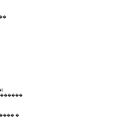
��
)
 ������
���� �