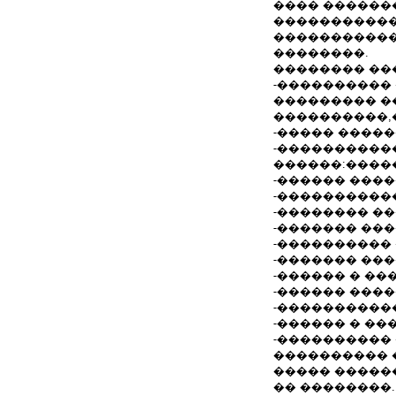
���� ������
�����������
����������
��������.
�������� ��
-����������
��������� �
����������,
-����� ����
-����������
������:����
-������ ���
-����������
-�������� �
-������� ��
-����������
-������� ��
-������ � �
-������ ���
-����������
-������ � �
-����������
���������� 
����� �����
�� ��������.