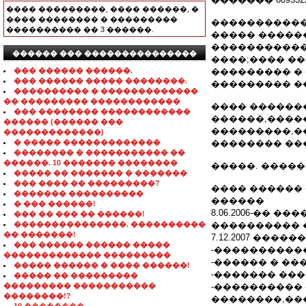
���� ���������, ���� ������, �
���� �������� � ���������
������������
���������� �� 3 ������.
����� �����
�����������
������ ��� ���������������
����;���� ��
��� ������ ������.
��������� �
��� ������ ����� ��������.
��������� �
���������� � �������������
�� ��������� ������������
���� ������
��� �������� ������������
������,����
������ (������ ���
���������,�
�������������)
� ����� �������������
�������� ��
�������� � ����������� ��
������. 10 ������� ��������
�����. ����� 
����� �� ������� � �������
��� ���� �� ���������?
���� ������
������� ����������
������
� ��� ������!
8.06.2006-��
��� �� ��� �� ������!
���������������. ����������
���������� 
�� �������!
7.12.2007 ���
��� ������ ������ �����
-����������
������������� ���������
-������ � �
����� ������ � ���� ������!
-������� ���
����� �� ���������
��������� �����������
-����������
��������!?
��������,��