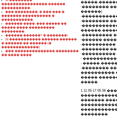
10 ��������
�����,�����
���������������� ������
-�������� �
����������.
������)
��� ��������, � ��� ��� �
������� ���������� �
-����������
�����������.
-�������� �
������ ����. ��� ����� ��
-����������
����� ���� ���������
������,����
��������.
-��������� 
������ ������? � �������!
10 ����������� ������ ������
-������ ���
� ������ �� ������ (�
-����������
�������������)
-�������� �
��� �������������� ��������
-����������
�� ���� ����
- ���������
- ����� ����
-�������� �
���������� 
����� �����
�����.
1.11.05-17.05
�����������
������� ����
�����������
����������
��������.