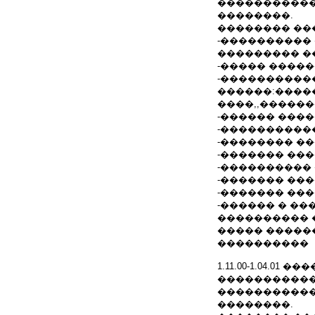
����������
��������.
�������� ��
-����������
��������� �
-����� ����
-����������
������:����
����,,������
-������ ���
-����������
-�������� �
-������� ��
-����������
-������� ��
-������� ��
-������ � �
���������� 
����� �����
����������
1.11.00-1.04.
�����������
����������
��������.