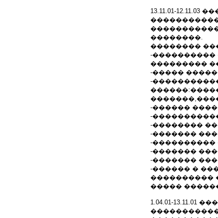
13.11.01-12.1
�����������
����������
��������.
�������� ��
-����������
��������� �
-����� ����
-����������
������:����
�������,���
-������ ���
-����������
-�������� �
-������� ��
-����������
-������� ��
-������� ��
-������ � �
���������� 
����� �����
1.04.01-13.11.
�����������