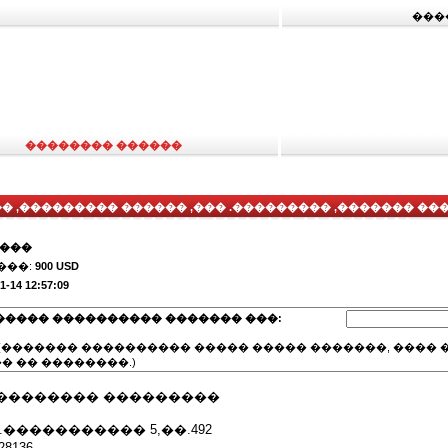
���
�������� ������
 ,��������� ������ ,��� .��������� ,������� �
,�������� �� �������� ,�������� �� ��������
����
���:
900 USD
1-14 12:57:09
����� ���������� ������� ���:
(������� ���������� ����� ����� �������, ���� �
� �� ��������.)
�������� ���������
����������� 5,��.492
8136