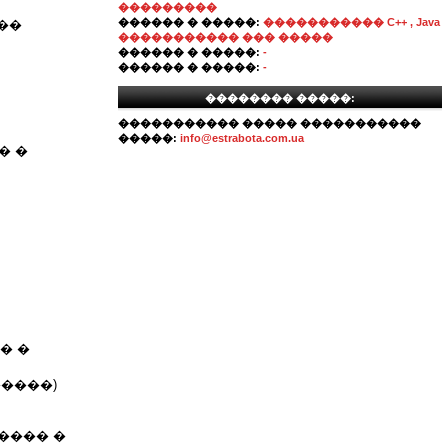
���������
������ � �����:
����������� C++ , Java
��
����������� ��� �����
������ � �����:
-
������ � �����:
-
�������� �����:
����������� ����� �����������
�����:
info@estrabota.com.ua
� �
� �
����)
����� �