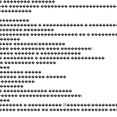
� ��������.�������
��:��������� �������� ��������������
����������
���������:
 ����������� � ������������ � ��������
�������,���������
��������� �������������� �� �.�������
�������
���� �������(��������
���,���,�������,����,���������)
����� ������ � ������������
� ��������� � ��������� ����������
�� ��������� ������
����
 ������� �����
������ �������� ������
������������
��������
� ������������� �������
������� ���������(���������)
 ���
������� � ����������:15�������(��������
�����:������� �� ��������� �������� �