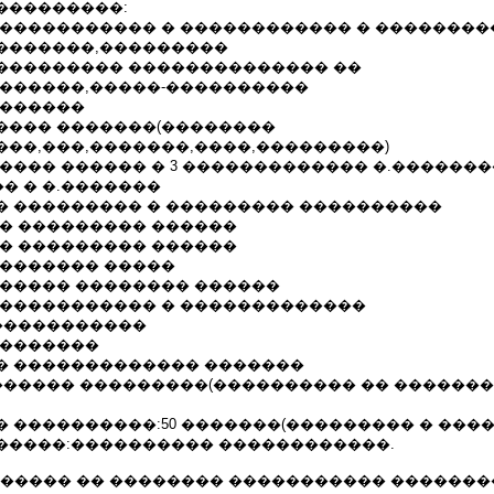
���������:
 ����������� � ������������ � ��������
�������,���������
��������� �������������� ��
�������,�����-����������
�������
���� �������(��������
���,���,�������,����,���������)
���� ������ � 3 ������������� �.�������
� � �.�������
� ��������� � ��������� ����������
�� ��������� ������
�� ��������� ������
 ������� �����
������ �������� ������
������������ � �������������
������������
��������
� ������������� �������
������� ���������(���������� �� �������
 ����������:50 �������(��������� � ����
�����:���������� ������������.
.05 �������� �� �������� ����������� ������