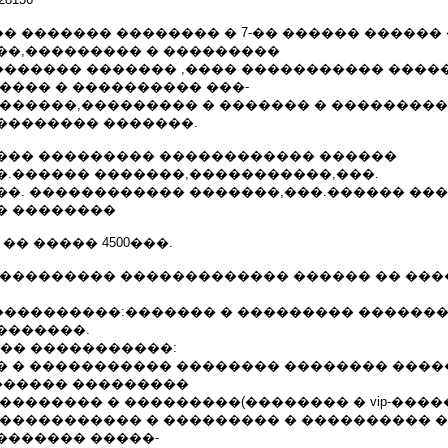
 ������� �������� � 7-�� ������ ������
��,��������� � ���������
������ ������� ,���� ����������� �����
���� � ���������� ���-
 ������,��������� � ������� � ���������
�������� �������.
��� ��������� ������������ ������
�.������ �������,�����������,���.
��. ������������ �������,���.������ ���
� ��������
�� ����� 4500���.
 ��������� ������������� ������ �� ��
 �������������:������� � ��������� ������
�������.
����� �����������:
� � ����������� �������� �������� ����
������� ���������
�������� � ���������(�������� � vip-����
 ����������� � ��������� � ���������� 
������� �����-