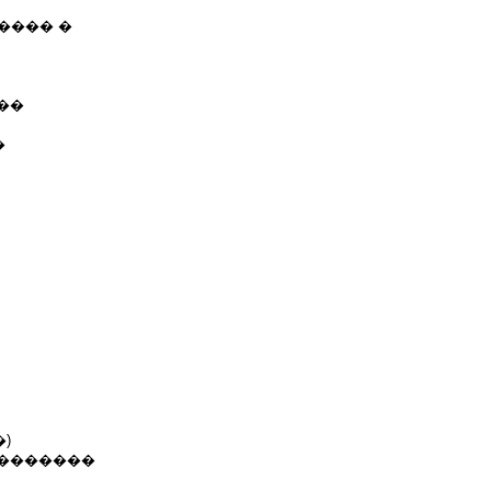
���� �
��
�
)
��������