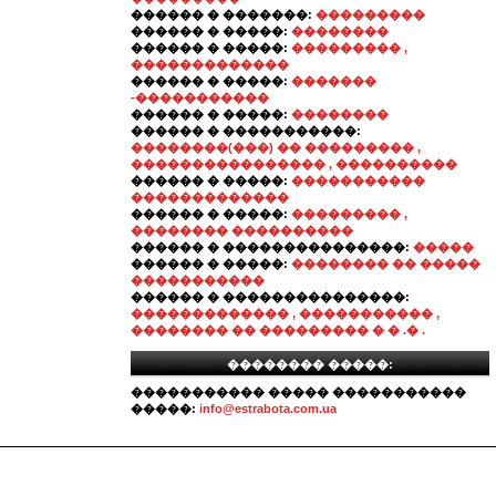
������ � �������:
���������
������ � �����:
��������
������ � �����:
��������� ,
�������������
������ � �����:
�������
-�����������
������ � �����:
��������
������ � �����������:
��������(���) �� ��������� ,
���������������� , ����������
������ � �����:
�����������
�������������
������ � �����:
��������� ,
�������� ����������
������ � ���������������:
�����
������ � �����:
�������� �� �����
�����������
������ � ���������������:
������������� , ����������� ,
�������� �� ��������� � � .� .
�������� �����:
����������� ����� �����������
�����:
info@estrabota.com.ua