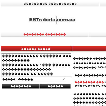
������ ��� �����������
�������� ��������
������.�����:
������ � �����
���������� ��
���������:
2008-0
��� �������� 
�����:
�������� ���.
���������� ��
��������� �
���������� �
�����������