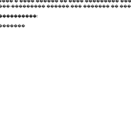
���� � ����.������ �� ����.��������� ���
���-��������� ������.��� ������� �� ���
����������:
�������