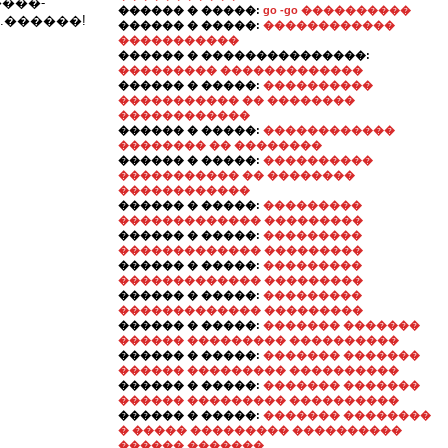
���-
������ � �����:
go -go ����������
.������!
������ � �����:
������������
�����������
������ � ���������������:
��������� �������������
������ � �����:
����������
����������� �� ��������
������������
������ � �����:
������������
�������� �� ��������
������ � �����:
����������
����������� �� ��������
������������
������ � �����:
���������
������������� ���������
������ � �����:
���������
������������� ���������
������ � �����:
���������
������������� ���������
������ � �����:
���������
������������� ���������
������ � �����:
������� �������
������ ��������� ����������
������ � �����:
������� �������
������ ��������� ����������
������ � �����:
������� �������
������ ��������� ����������
������ � �����:
������� ��������
� ����� ��������� ����������
������ �������