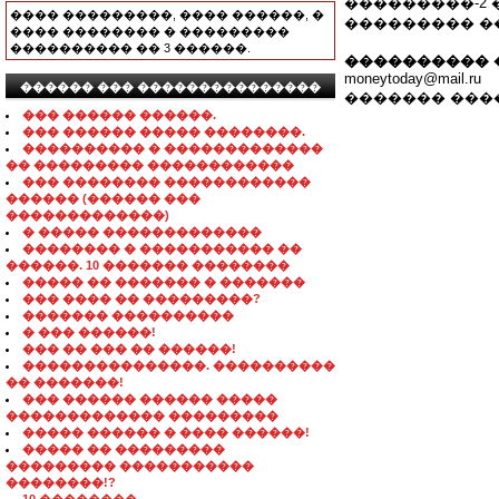
���������-2 
���� ���������, ���� ������, �
��������� �
���� �������� � ���������
���������� �� 3 ������.
���������� 
moneytoday@mail.ru
������ ��� ���������������
������� ���
��� ������ ������.
��� ������ ����� ��������.
���������� � �������������
�� ��������� ������������
��� �������� ������������
������ (������ ���
�������������)
� ����� �������������
�������� � ����������� ��
������. 10 ������� ��������
����� �� ������� � �������
��� ���� �� ���������?
������� ����������
� ��� ������!
��� �� ��� �� ������!
���������������. ����������
�� �������!
��� ������ ������ �����
������������� ���������
����� ������ � ���� ������!
����� �� ���������
��������� �����������
��������!?