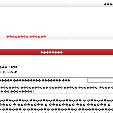
���
�������� ������
��������
���:
0 USD
1-14 13:27:34
����� ���������� ������� ���:
(������� ���������� ����� ����� �������, ���� �
� �� ��������.)
���������,���������������� � �������
��� � �������� � �������� ��� ������ �
 ������ � ������� ��������.����������