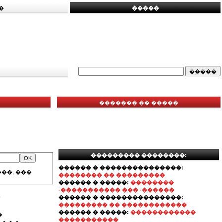
�
�����
������� �� �����
��������� ��������:
������ � ���������������:
��, ���
�������� �� ���������
������ � �����:
��������
-����������� ��� -������
�
������ � ���������������:
��������� �� ������������
������ � �����:
������������
�
�����������