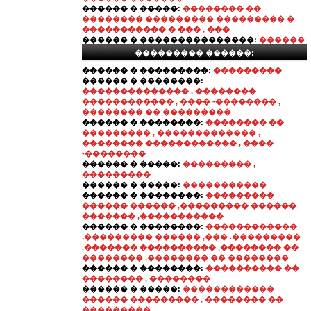
������ � �����:
�������� ��
�������� ��������� ��������� �
����������� � ��� , ���
������ � ���������������:
������
��������� ������:
������ � ���������:
���������
������ � ��������:
�������������� , ��������
������������ , ���� -�������� ,
�������� �� ���������
������ � ��������:
�������� ��
��������� , ������������� ,
�������� ������������ , ����
-��������
������ � �����:
��������� ,
���������
������ � �����:
�����������
������ � ��������:
���������
������ ������ ,��������� ������
������� ,�����������
������ � ��������:
������������
,��������� ������ ,��� .���������
,������� ���������� ,�������� ��
�������� ,�������� �� ��������
������ � ��������:
���������� ��
�������� , ��������
������ � �����:
������������
������ ��������� , �������� ��
���������