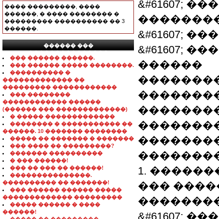
&#61607; �
���� ���������, ����
������, � ���� �������� �
�������� 1
��������� ���������� �� 3
������.
&#61607; 
������ ���
&#61607; 
���������������
��� ������ ������.
������
��� ������ ����� ��������.
���������� �
�������� 
������������� ��
��������� ������������
�������
��� ��������
������������ ������
��������
(������ ��� �������������)
� ����� �������������
�������
�������� � ����������� ��
������. 10 ������� ��������
��������
����� �� ������� � �������
��� ���� �� ���������?
�������
������� ����������
� ��� ������!
��� �� ��� �� ������!
1. �������
���������������.
���������� �� �������!
��� ����
��� ������ ������ �����
������������� ���������
�������
����� ������ � ����
������!
&#61607; 