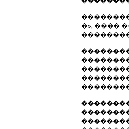
�������
�������
�», ���� 
�������
�������
�������
�������
�������
�������
�������
��������
��������