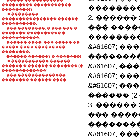
����� �� ���������
��������� �����������
�������
��������!?
10 ��������
2. ������ 
���������������� ������
����������.
��� ����
��� ��������, � ��� ��� �
������� ���������� �
�������
�����������.
������ ����. ��� ����� ��
&#61607; 
����� ���� ���������
��������.
�������
������ ������? � �������!
10 ����������� ������
&#61607; 
������ � ������ �� ������ (�
�������������)
&#61607; �
��� ��������������
�������� �� ���� ����
&#61607; 
������ (2
3. ������ 
��� ����
��������
&#61607; 