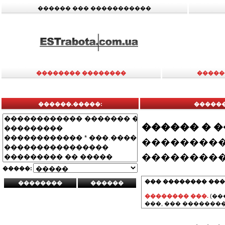
������ ��� �����������
�������� ��������
�����
������.�����:
������
������ � 
���������
���������
�����:
��� �������� ���
�������� ���.
(��
���, ��� ��������