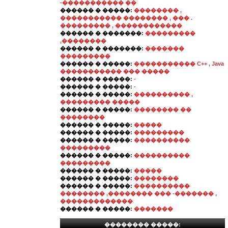
-����������� ��
������ � �����:
�������� ,
����������� �������� , ��� .
��������� , ������������
������ � �������:
���������
,��������
������ � �������:
�������
���������
������ � �����:
����������� C++ , Java
����������� ��� �����
������ � �����:
-
������ � �����:
-
������ � �����:
���������� ,
��������� �����
������ � �����:
�������� ��
��������
������ � �����:
�����
������ � �����:
���������
������ � �����:
����������
���������
������ � �����:
����������
���������
������ � �����:
�����
������ � �����:
��������
������ � �����:
����������
�������� ,�������� ��� -������� ,
�������������
������ � �����:
�������
�������� �����: