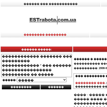
������ ��� �����������
�������� ��������
������.�����:
������ � �����
���������� ��
���������:
2008-0
��� �������� 
�����:
�������� ���.
���������� ��
���� - �����
����� ���� �
�����������