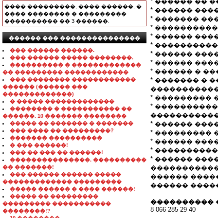
* ������ �� �� �
���� ���������, ���� ������, �
* ������ ���
���� �������� � ���������
* ������� �
���������� �� 3 ������.
* ����������
* ������ ���
������ ��� ���������������
* ����������
��� ������ ������.
* ������ ���
��� ������ ����� ��������.
* ������-����
���������� � �������������
* ������ � �
�� ��������� ������������
��� �������� ������������
* ������� �
������ (������ ���
�����������
�������������)
* ��������� 
� ����� �������������
* ���������
�������� � ����������� ��
�����������
������. 10 ������� ��������
����� �� ������� � �������
* ������ ��
��� ���� �� ���������?
* ��������� 
������� ����������
* ������ ���
� ��� ������!
* ����������
��� �� ��� �� ������!
* ������ ��
���������������. ����������
�� �������!
�����������
��� ������ ������ �����
������ ����
������������� ���������
������ ����
����� ������ � ���� ������!
����� �� ���������
���������� 
��������� �����������
8 066 285 29 40
��������!?