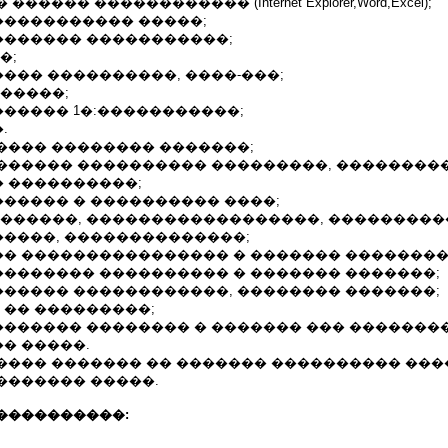
����� ������������ (Internet Explorer,Word,Excel);
����������� �����;
�������� �����������;
�;
���� ����������, ����-���;
�����;
������ 1�:�����������;
.
����� �������� �������;
 ������� ���������� ���������, ��������
 ����������;
������ � ���������� ����;
�������, ������������������, ���������
����, ��������������;
��� ���������������� � ������� ��������
�������� ���������� � ������� �������;
������ ������������, �������� �������;
 �� ���������;
�������� �������� � ������� ��� �������
� �����.
���� ������� �� ������� ���������� ���
������� �����.
����������: