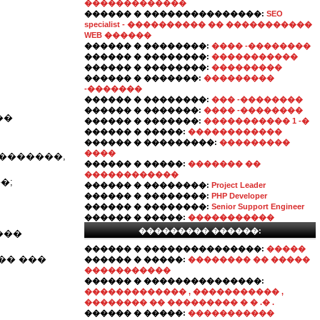
�������������
������ � ���������������:
SEO
specialist - ���������� �� �����������
WEB ������
������ � ��������:
���� -��������
������ � ��������:
�����������
������ � ��������:
���������
������ � �������:
���������
-�������
������ � ��������:
��� -��������
������ � �������:
���� -��������
��
������ � �������:
����������� 1 -�
������ � �����:
������������
������ � ���������:
���������
����
�������,
������ � �����:
������� ��
������������
�;
������ � ��������:
Project Leader
������ � ��������:
PHP Developer
������ � ��������:
Senior Support Engineer
������ � �����:
�����������
��������� ������:
���
������ � ���������������:
�����
�� ���
������ � �����:
�������� �� �����
�����������
������ � ���������������:
������������� , ����������� ,
�������� �� ��������� � � .� .
������ � �����:
�����������