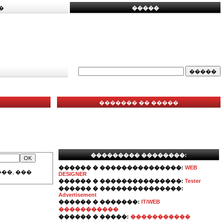
�
�����
������� �� �����
��������� ��������:
������ � ���������������:
WEB
��, ���
DESIGNER
������ � ���������������:
Tester
������ � ���������������:
Advertisement
������ � �������:
IT/WEB
�����������
������ � �����:
�����������