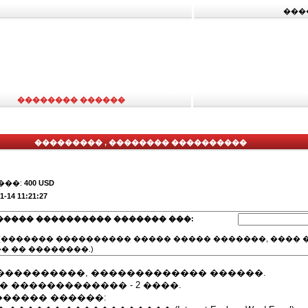
���
�������� ������
��������� , �������� ����������
���:
400 USD
1-14 11:21:27
����� ���������� ������� ���:
(������� ���������� ����� ����� �������, ���� �
� �� ��������.)
 ����������, ������������� ������.
� ������������� - 2 ����.
����� ������: