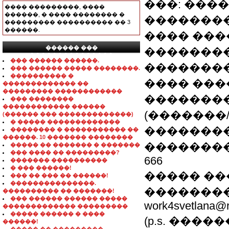
���: ���
���� ���������, ����
������, � ���� �������� �
��������
��������� ���������� �� 3
������.
���� �����
������ ���
��������
���������������
��� ������ ������.
�������
��� ������ ����� ��������.
���������� �
���� ����
������������� ��
��������� ������������
�������
��� ��������
������������ ������
(�������
(������ ��� �������������)
� ����� �������������
��������
�������� � ����������� ��
������. 10 ������� ��������
���������
����� �� ������� � �������
��� ���� �� ���������?
666
������� ����������
� ��� ������!
����� ��
��� �� ��� �� ������!
���������������.
�������� 
���������� �� �������!
��� ������ ������ �����
work4svetlana@r
������������� ���������
����� ������ � ����
(p.s. ��
������!