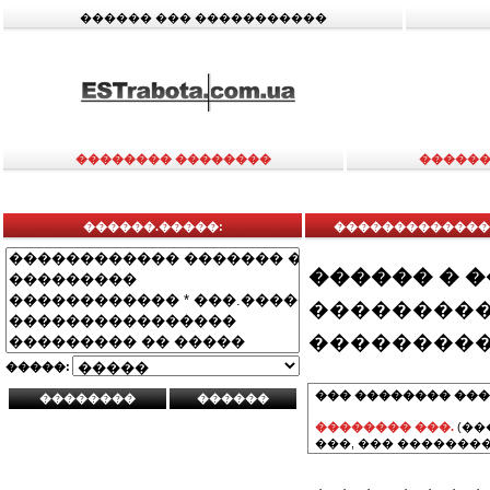
������ ��� �����������
�������� ��������
������
������.�����:
������������� ,
������ � 
���������
���������
�����:
��� �������� ���
�������� ���.
(��
���, ��� ��������