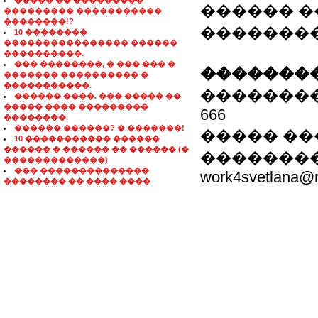
����� �� ���������
������ �
��������� �����������
��������!?
�������
10 ��������
���������������� ������
����������.
��� ��������, � ��� ��� �
��������
������� ���������� �
�����������.
���������
������ ����. ��� ����� ��
����� ���� ���������
666
��������.
������ ������? � �������!
����� ��
10 ����������� ������
������ � ������ �� ������ (�
�������� 
�������������)
��� ��������������
work4svetlana@r
�������� �� ���� ����