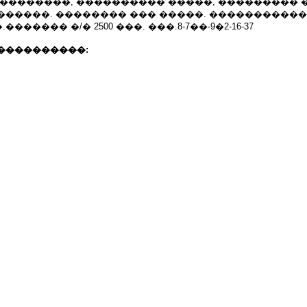
 ��������, ���������� �����, ��������� 
������. �������� ��� �����. ����������
����� �/� 2500 ���. ���.8-7��-9�2-16-37
����������: