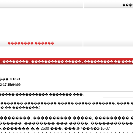
���
�������� ������
, �������� , ���������� ����� , ��������� �� ��
��� ��� ����� . ������������� ����������� .������
��� . ��� .8 -7�� -9�2 -16 -37
���:
0 USD
2-17 15:04:09
����� ���������� ������� ���:
(������� ���������� ����� ����� �������, ���� �
� �� ��������.)
 ��������, ���������� �����, ��������� 
������. �������� ��� �����. ����������
����� �/� 2500 ���. ���.8-7��-9�2-16-37