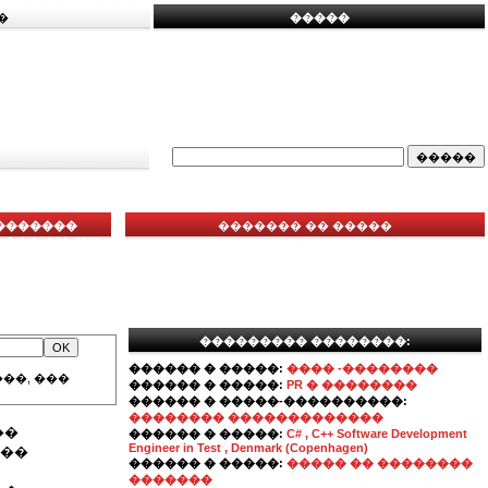
�
�����
��������
������� �� �����
� �/� 2500
��������� ��������:
������ � �����:
���� -��������
��, ���
������ � �����:
PR � ��������
������ � �����-����������:
�������� �������������
��
������ � �����:
C# , C++ Software Development
Engineer in Test , Denmark (Copenhagen)
���
������ � �����:
����� �� ��������
�������