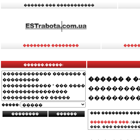
������ ��� �����������
�������� ��������
�����
������.�����:
������ � 
���������
���������
�����:
��� �������� ���
�������� ���.
(��
���, ��� ��������