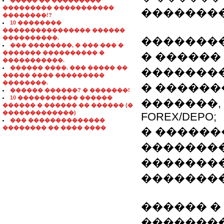
����� �� ���������
��������� �����������
�������
��������!?
10 ��������
���������������� ������
����������.
�������
��� ��������, � ��� ��� �
������� ���������� �
� ������
�����������.
������ ����. ��� ����� ��
��������
����� ���� ���������
��������.
� ������
������ ������? � �������!
10 ����������� ������
�������,
������ � ������ �� ������ (�
�������������)
FOREX/DEPO;
��� ��������������
�������� �� ���� ����
� ������
��������
��������
�������
������ �
��������