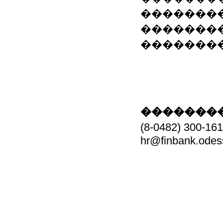
�������
�������
��������
��������
(8-0482) 30
hr@finbank.odes