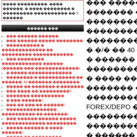
��� ����
���� ���������, ����
������, � ���� �������� �
������� 
��������� ���������� �� 3
������.
�������
������ ���
�������
���������������
��� ������ ������.
��������
��� ������ ����� ��������.
���������� �
� �/� �� 40
������������� ��
��������� ������������
� ������
��� ��������
������������ ������
�������
(������ ��� �������������)
� ����� �������������
� ���� ��
�������� � ����������� ��
������. 10 ������� ��������
�������
����� �� ������� � �������
��� ���� �� ���������?
��������
������� ����������
� ��� ������!
��� �� ��� �� ������!
FOREX/DEP
���������������.
���������� �� �������!
��������
��� ������ ������ �����
������������� ���������
��������
����� ������ � ����
������!
� ������