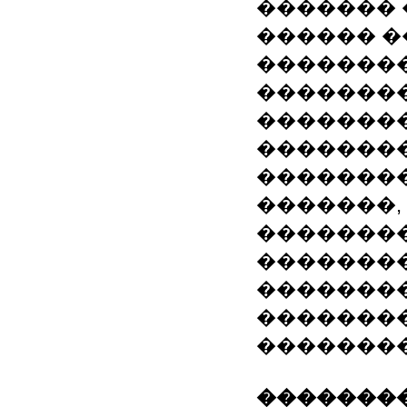
������� 
������ �
�������
��������
��������
�������
�������
�������,
��������
��������
��������
�������
����������
��������