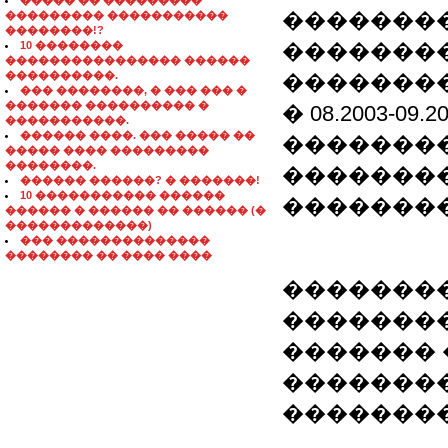
����� �� ���������
��������
��������� �����������
��������!?
10 ��������
��������
���������������� ������
����������.
�������
��� ��������, � ��� ��� �
������� ���������� �
� 08.2003-0
�����������.
������ ����. ��� ����� ��
�������
����� ���� ���������
��������.
�������
������ ������? � �������!
10 ����������� ������
��������
������ � ������ �� ������ (�
�������������)
��� ��������������
�������� �� ���� ����
���������
�������
������� 
��������
��������