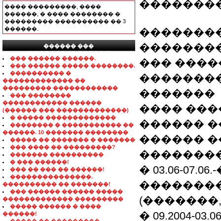
�������
���� ���������, ����
������, � ���� �������� �
��������� ���������� �� 3
������.
�������
�������
������ ���
���������������
��� ������ ������.
��� �����
��� ������ ����� ��������.
���������� �
��������
������������� ��
��������� ������������
�������
��� ��������
������������ ������
���� �����
(������ ��� �������������)
� ����� �������������
������ �
�������� � ����������� ��
������. 10 ������� ��������
������ �
����� �� ������� � �������
��� ���� �� ���������?
��������
������� ����������
� ��� ������!
� 03.06-07.
��� �� ��� �� ������!
���������������.
��������
���������� �� �������!
��� ������ ������ �����
(�������
������������� ���������
����� ������ � ����
� 09.2004-0
������!