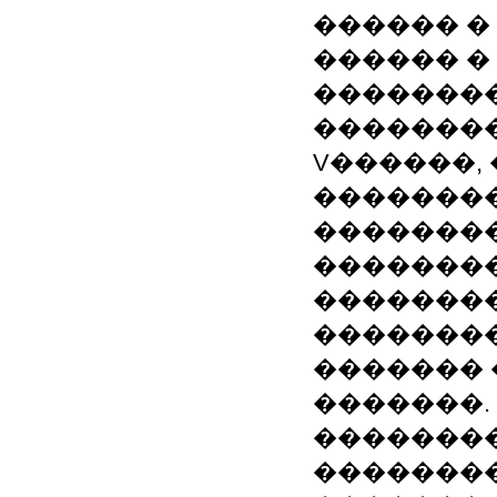
������ �
������ �
�������
��������
V������,
��������
�������
��������
��������
��������
������� 
�������.
�������� ��(
��������