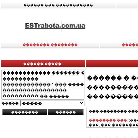
������ ��� �����������
�������� ��������
�����
������.�����:
������ � 
���������
���������
�����:
��� �������� ���
�������� ���.
(��
���, ��� ��������