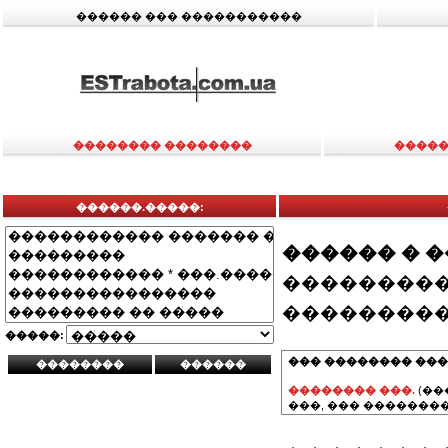
������ ��� �����������
�������� ��������
�����
������.�����:
������ � 
���������
���������
�����:
��� �������� ���
�������� ���.
(��
���, ��� ��������