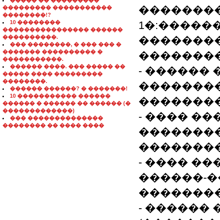
����� �� ���������
�������
��������� �����������
��������!?
10 ��������
1�:�����
���������������� ������
����������.
�������
��� ��������, � ��� ��� �
������� ���������� �
�������
�����������.
������ ����. ��� ����� ��
- ������
����� ���� ���������
��������.
�������
������ ������? � �������!
10 ����������� ������
��������
������ � ������ �� ������ (�
�������������)
- ���� �
��� ��������������
�������� �� ���� ����
��������
��������
- ���� �
������-�
��������
- ������