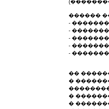
(�������
������ �
- ������
- ������
- ������
- ������
- ������
�� �����
� ������
��������
� ������
� ������