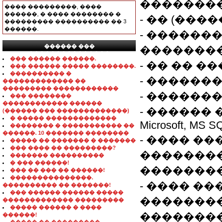
��������
���� ���������, ����
������, � ���� �������� �
- �� (���
��������� ���������� �� 3
������.
- ������
������ ���
��������
���������������
��� ������ ������.
- �� �� �
��� ������ ����� ��������.
���������� �
- �������
������������� ��
��������� ������������
- �������:
��� ��������
������������ ������
- ������
(������ ��� �������������)
� ����� �������������
Microsoft, MS 
�������� � ����������� ��
������. 10 ������� ��������
- ���� �
����� �� ������� � �������
��� ���� �� ���������?
�������
������� ����������
� ��� ������!
��������
��� �� ��� �� ������!
���������������.
- ���� �
���������� �� �������!
��� ������ ������ �����
�������
������������� ���������
����� ������ � ����
�������
������!