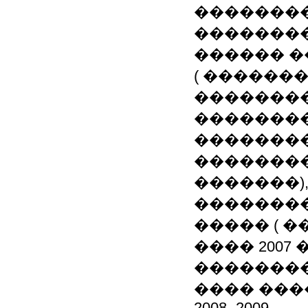
��������
��������
������ 
( ������
�������
��������
�������
��������
�������)
��������
����� ( 
���� 2007
��������
���� ���
2008- 2009