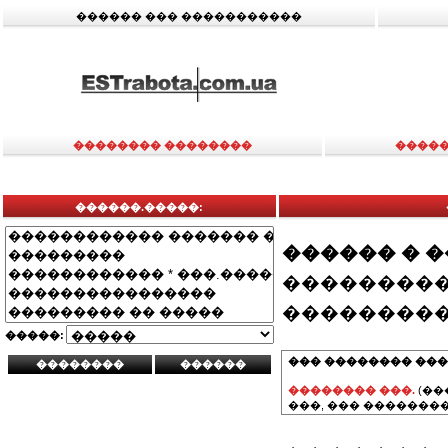
������ ��� �����������
�������� ��������
�����
������.�����:
������ � 
���������
���������
�����:
��� �������� ���
�������� ���.
(��
���, ��� ��������