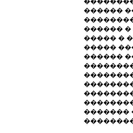
��������
������ �
�������
������ �
����� � 
����� ��
������ �
�������
�������
�������
�������
��������
������� 
�������