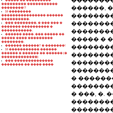
��������
����� �� ���������
��������� �����������
������, 
��������!?
10 ��������
��������
���������������� ������
����������.
�������
��� ��������, � ��� ��� �
������� ���������� �
��������
�����������.
������ ����. ��� ����� ��
����� � 
����� ���� ���������
��������.
������ ������? � �������!
��������
10 ����������� ������
������ � ������ �� ������ (�
��������
�������������)
��� ��������������
��������
�������� �� ���� ����
�������
� ������
��������
� ���, �.
�������
��������