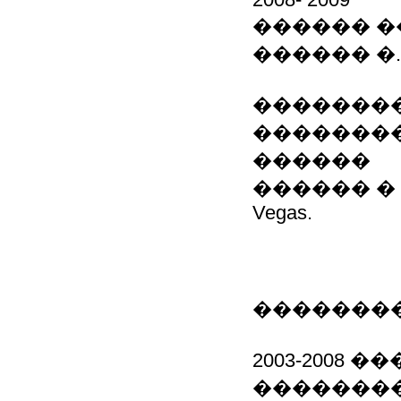
������ �
������ �
��������
��������
������
������ � �
Vegas.
�������
2003-2008
�������