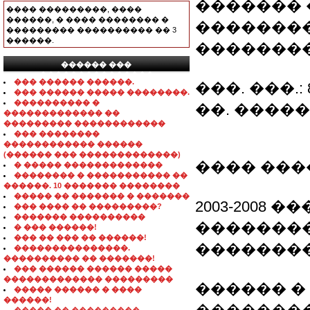
������� 
���� ���������, ����
������, � ���� �������� �
��������
��������� ���������� �� 3
������.
�������
������ ���
���������������
��� ������ ������.
���. ���.: 8 
��� ������ ����� ��������.
���������� �
��. �����: S
������������� ��
��������� ������������
��� ��������
������������ ������
(������ ��� �������������)
���� ���
� ����� �������������
�������� � ����������� ��
������. 10 ������� ��������
����� �� ������� � �������
2003-2008
��� ���� �� ���������?
������� ����������
�������
� ��� ������!
��� �� ��� �� ������!
�������
���������������.
���������� �� �������!
��� ������ ������ �����
������������� ���������
������ �
����� ������ � ����
������!