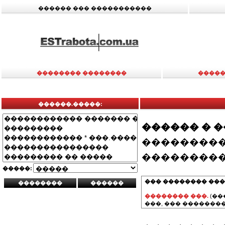
������ ��� �����������
�������� ��������
�����
������.�����:
������ � 
���������
���������
�����:
��� �������� ���
�������� ���.
(��
���, ��� ��������