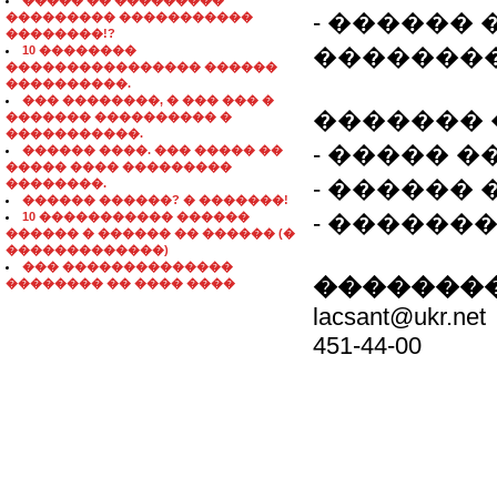
����� �� ���������
- ������
��������� �����������
��������!?
10 ��������
��������
���������������� ������
����������.
��� ��������, � ��� ��� �
������� 
������� ���������� �
�����������.
- ����� �� 
������ ����. ��� ����� ��
����� ���� ���������
- ������ 
��������.
������ ������? � �������!
10 ����������� ������
- ������
������ � ������ �� ������ (�
�������������)
��� ��������������
��������
�������� �� ���� ����
lacsant@ukr.net
451-44-00