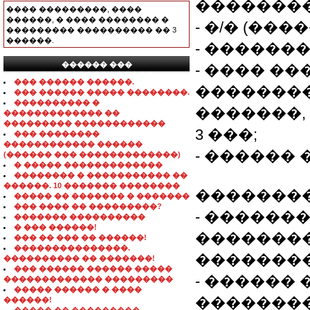
��������
���� ���������, ����
������, � ���� �������� �
- �/� (��
��������� ���������� �� 3
������.
- ������� 
������ ���
- ���� �
���������������
��� ������ ������.
��������
��� ������ ����� ��������.
���������� �
�������,
������������� ��
��������� ������������
3 ���;
��� ��������
������������ ������
- ������
(������ ��� �������������)
� ����� �������������
�������� � ����������� ��
������. 10 ������� ��������
��������
����� �� ������� � �������
��� ���� �� ���������?
- ������
������� ����������
� ��� ������!
��������
��� �� ��� �� ������!
���������������.
��������
���������� �� �������!
��� ������ ������ �����
- ������
������������� ���������
����� ������ � ����
�������
������!