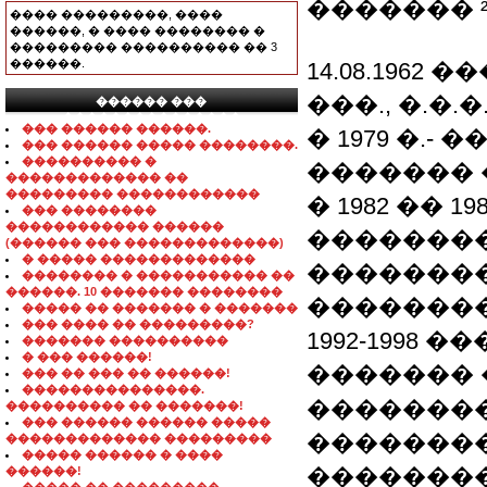
������� 
���� ���������, ����
������, � ���� �������� �
��������� ���������� �� 3
������.
14.08.196
���., �.�.
������ ���
���������������
��� ������ ������.
� 1979 �.
��� ������ ����� ��������.
���������� �
������� 
������������� ��
��������� ������������
� 1982 �� 
��� ��������
������������ ������
��������
(������ ��� �������������)
� ����� �������������
��������
�������� � ����������� ��
������. 10 ������� ��������
��������
����� �� ������� � �������
��� ���� �� ���������?
1992-1998
������� ����������
� ��� ������!
������� 
��� �� ��� �� ������!
���������������.
��������
���������� �� �������!
��� ������ ������ �����
��������
������������� ���������
����� ������ � ����
��������
������!