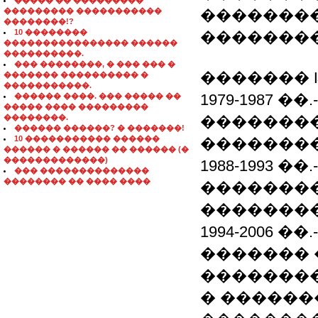
����� �� ���������
��������� �����������
��������
��������!?
10 ��������
��������
���������������� ������
����������.
��� ��������, � ��� ��� �
������� 
������� ���������� �
�����������.
1979-1987 
������ ����. ��� ����� ��
����� ���� ���������
��������.
�������
������ ������? � �������!
10 ����������� ������
��������
������ � ������ �� ������ (�
�������������)
1988-1993 
��� ��������������
�������� �� ���� ����
��������
��������
1994-2006 
�������
�������
� ������� 