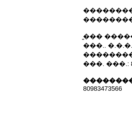
�������
��������
̳��� ���
���.. �.�.
��������
���. ���.: 80
��������
80983473566