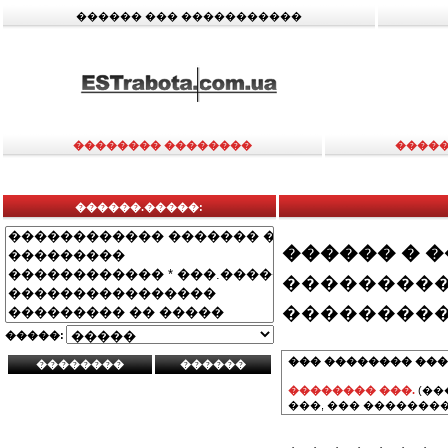
������ ��� �����������
�������� ��������
�����
������.�����:
������ � 
���������
���������
�����:
��� �������� ���
�������� ���.
(��
���, ��� ��������