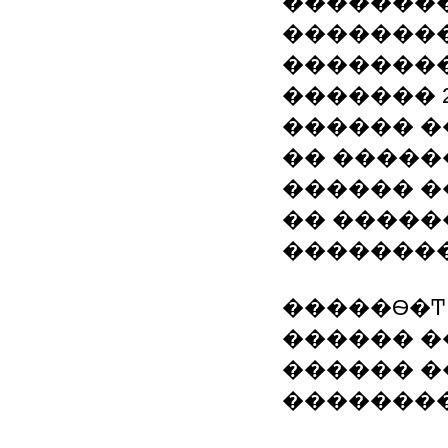
�������
�������
���������
������� 2
������ 
�� �����
������ �
�� �����
��������
�����Ѳ�Ͳ
������ �
������ �
��������