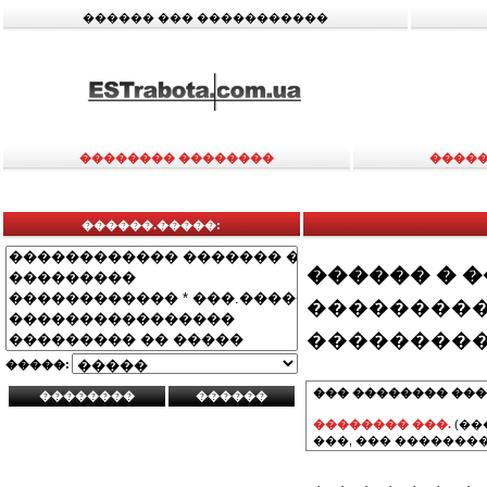
������ ��� �����������
�������� ��������
�����
������.�����:
������ � 
���������
���������
�����:
��� �������� ���
�������� ���.
(��
���, ��� ��������