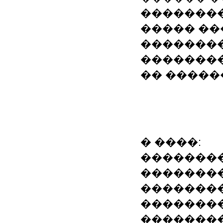
��������
����� ��
��������
��������
�� �����
� ����:
��������
�������
��������
�������
��������