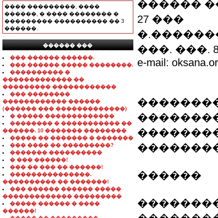
������ �
���� ���������, ����
������, � ���� �������� �
27 ���
��������� ���������� �� 3
������.
�.������
������ ���
���. ���. 8-0
���������������
��� ������ ������.
e-mail: oksana.o
��� ������ ����� ��������.
���������� �
������������� ��
��������� ������������
��� ��������
��������
������������ ������
(������ ��� �������������)
��������
� ����� �������������
�������� � ����������� ��
��������
������. 10 ������� ��������
����� �� ������� � �������
��������
��� ���� �� ���������?
������� ����������
� ��� ������!
��� �� ��� �� ������!
������
���������������.
���������� �� �������!
��� ������ ������ �����
������������� ���������
��������
����� ������ � ����
������!