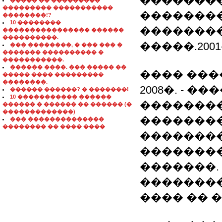
�������
����� �� ���������
��������� �����������
��������
��������!?
10 ��������
��������
���������������� ������
����������.
�����.2001-
��� ��������, � ��� ��� �
������� ���������� �
�����������.
������ ����. ��� ����� ��
���� ���
����� ���� ���������
��������.
2008�. - 
������ ������? � �������!
10 ����������� ������
�������
������ � ������ �� ������ (�
�������������)
��������
��� ��������������
�������� �� ���� ����
��������
��������
�������.
��������
���� �� 