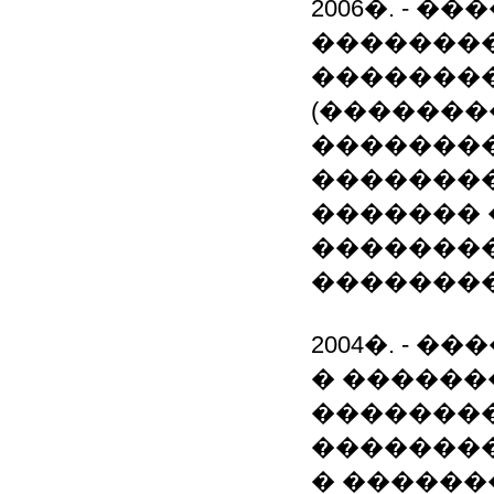
2006�. - 
�������
�������
(�������
��������
��������
������� 
�������
��������
2004�. - 
� ������
�������
��������
� ������