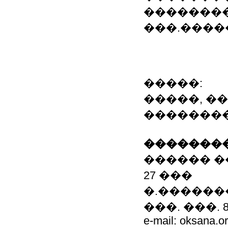
��������
���.����
�����:
�����, ��
��������
��������
������ �
27 ���
�.������
���. ���. 8-0
e-mail: oksana.o