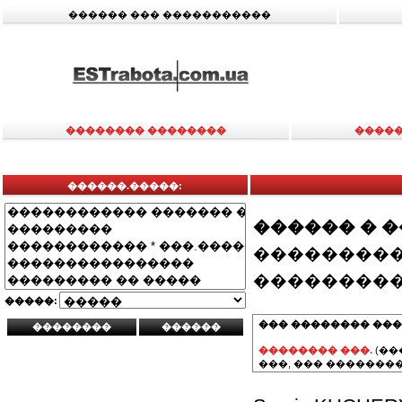
������ ��� �����������
�������� ��������
�����
������.�����:
������ � 
���������
���������
�����:
��� �������� ���
�������� ���.
(��
���, ��� ��������