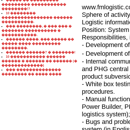
����� �� ���������
��������� �����������
www.fmlogistic.
��������!?
Sphere of activity
10 ��������
���������������� ������
Logistic informa
����������.
��� ��������, � ��� ��� �
Position: Syste
������� ���������� �
�����������.
Responsibilities, i
������ ����. ��� ����� ��
- Development of 
����� ���� ���������
��������.
- Development o
������ ������? � �������!
10 ����������� ������
- Internal commu
������ � ������ �� ������ (�
�������������)
and PHG central of
��� ��������������
�������� �� ���� ����
product subversi
- White box testi
procedures.
- Manual function
Power Builder, 
logistics system);
- Bugs and probl
system (in Engli