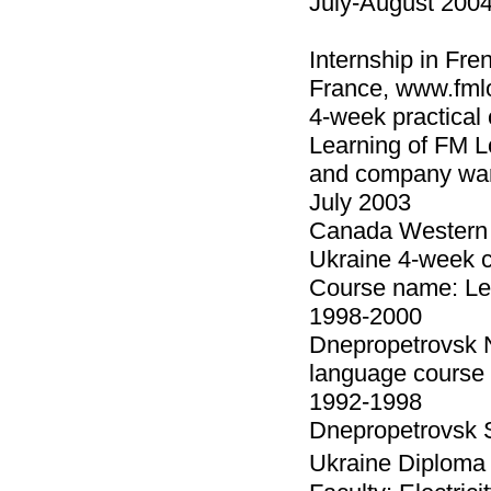
July-August 200
Internship in Fr
France, www.fml
4-week practical
Learning of FM Lo
and company wa
July 2003
Canada Western U
Ukraine 4-week c
Course name: Le
1998-2000
Dnepropetrovsk N
language course
1992-1998
Dnepropetrovsk S
Ukraine Diploma o