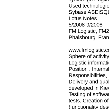
Used technologie
Sybase ASEiSQL,
Lotus Notes.
5/2008-9/2008
FM Logistic, FM2i
Phalsbourg, Fra
www.fmlogistic.
Sphere of activity
Logistic informa
Position : Intern
Responsibilities, i
Delivery and qual
developed in Kiev
Testing of softwa
tests. Creation 
(functionality de