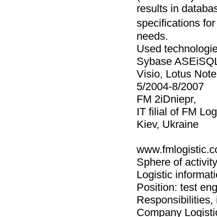
results in databa
specifications fo
needs.
Used technologie
Sybase ASEiSQL
Visio, Lotus Note
5/2004-8/2007
FM 2iDniepr,
IT filial of FM Log
Kiev, Ukraine
www.fmlogistic.
Sphere of activity
Logistic informa
Position: test en
Responsibilities, i
Company Logistic