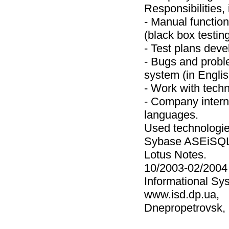
Responsibilities, i
- Manual function
(black box testin
- Test plans deve
- Bugs and probl
system (in Englis
- Work with techn
- Company intern
languages.
Used technologie
Sybase ASEiSQL,
Lotus Notes.
10/2003-02/2004
Informational Sy
www.isd.dp.ua,
Dnepropetrovsk,