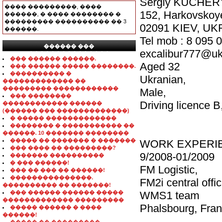
Sergiy KUCHE
���� ���������, ����
152, Harkovskoy
������, � ���� �������� �
��������� ���������� �� 3
02091 KIEV, U
������.
Tel mob : 8 095 
������ ���
excalibur777@uk
���������������
��� ������ ������.
Aged 32
��� ������ ����� ��������.
���������� �
Ukranian,
������������� ��
��������� ������������
Male,
��� ��������
Driving licence B
������������ ������
(������ ��� �������������)
� ����� �������������
�������� � ����������� ��
������. 10 ������� ��������
����� �� ������� � �������
WORK EXPERI
��� ���� �� ���������?
9/2008-01/2009
������� ����������
� ��� ������!
FM Logistic,
��� �� ��� �� ������!
���������������.
FM2i central offic
���������� �� �������!
��� ������ ������ �����
WMS1 team
������������� ���������
Phalsbourg, Fra
����� ������ � ����
������!