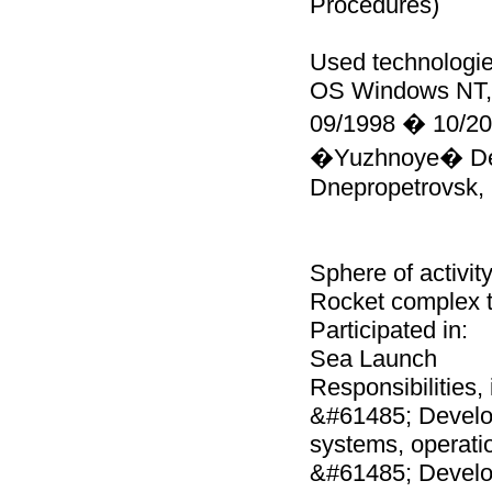
Procedures)
Used technologie
OS Windows NT, M
09/1998 � 10/2
�Yuzhnoye� Desi
Dnepropetrovsk,
Sphere of activity
Rocket complex t
Participated in:
Sea Launch
Responsibilities, i
&#61485; Develop
systems, operati
&#61485; Develop