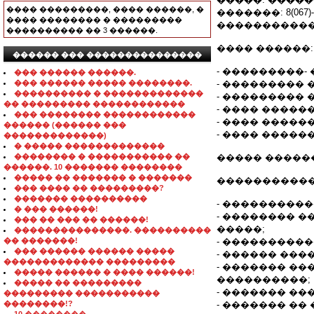
���� ���������, ���� ������, �
�������: 8(067)-23
���� �������� � ���������
�����������:
���������� �� 3 ������.
���� ������:
������ ��� ���������������
- ���������-
��� ������ ������.
��� ������ ����� ��������.
- ���������
���������� � �������������
- ���������
�� ��������� ������������
- ���� �����
��� �������� ������������
- ���� �����
������ (������ ���
- ���� �����
�������������)
� ����� �������������
�������� � ����������� ��
����� ������
������. 10 ������� ��������
����� �� ������� � �������
�����������
��� ���� �� ���������?
������� ����������
- �����������
� ��� ������!
- �������� �
��� �� ��� �� ������!
�����;
���������������. ����������
�� �������!
- ���������
��� ������ ������ �����
- ������ ���
������������� ���������
- ������� �
����� ������ � ���� ������!
����������;
����� �� ���������
- ������� ��
��������� �����������
��������!?
- ������� ��