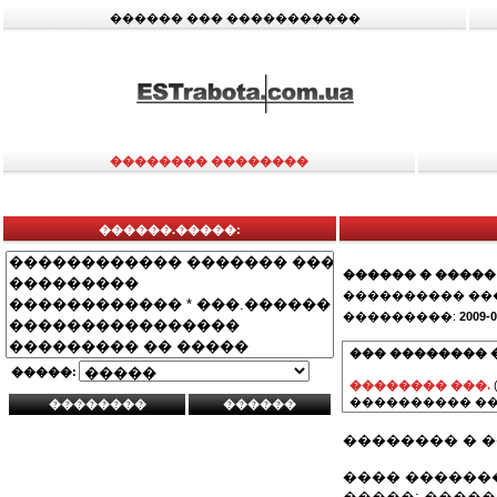
������ ��� �����������
�������� ��������
������.�����:
������ � �����
���������� ��
���������:
2009-0
��� �������� 
�����:
�������� ���.
���������� ��
�������� � �
���� ��������: 
�����: ������