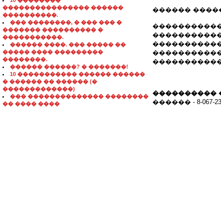
10 ��������
���������������� ������
������ ����
����������.
��� ��������, � ��� ��� �
�����������
������� ���������� �
�����������
�����������.
�����������
������ ����. ��� ����� ��
����� ���� ���������
�����������
��������.
�����������
������ ������? � �������!
10 ����������� ������ ������
� ������ �� ������ (�
�������������)
���������� 
��� �������������� ��������
������ - 8-067-238
�� ���� ����