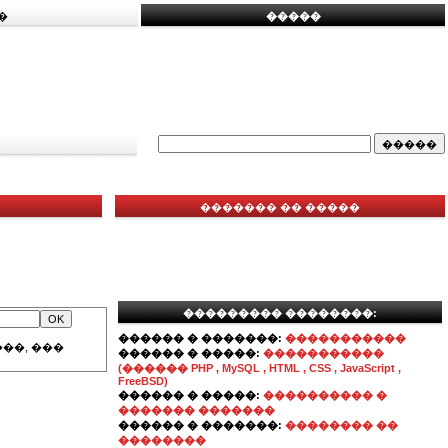
�
�����
������� �� �����
��������� ��������:
������ � �������:
�����������
��, ���
������ � �����:
�����������
(������ PHP , MySQL , HTML , CSS , JavaScript ,
FreeBSD)
������ � �����:
���������� �
������� �������
������ � �������:
�������� ��
��������