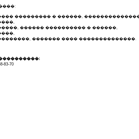
����:
��� ��������� � ������, �������������
���,
����, ������ ���������� � ������,
���,
�������, ������� ���� ��������������.
����������:
-83-70