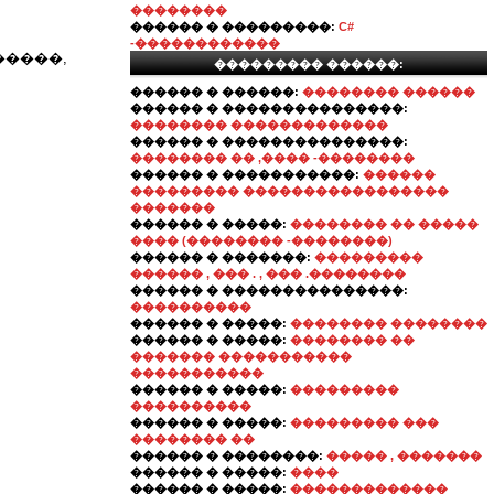
��������
������ � ���������:
C#
-������������
�����,
��������� ������:
������ � ������:
�������� ������
������ � ���������������:
�������� �������������
������ � ���������������:
�������� �� ,���� -��������
������ � �����������:
������
��������� �����������������
�������
������ � �����:
�������� �� �����
���� (�������� -��������)
������ � �������:
���������
������ , ��� . , ��� .��������
������ � ���������������:
����������
������ � �����:
�������� ��������
������ � �����:
�������� ��
������� �����������
�����������
������ � �����:
���������
����������
������ � �����:
��������� ���
�������� ��
������ � ��������:
����� , �������
������ � �����:
����
������ � �����:
�������������