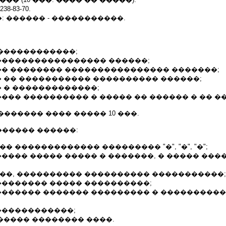
8-83-70.
 ������ - �����������.
 ������������;
 ����������������� ������;
 �� �������� ���������������� �������;
� �� ����������� ���������� ������;
� � �������������;
���� ���������� � ����� �� ������ � �� �
������ ���� ����� 10 ���.
����� ������:
� ������������� ��������� "�", "�", "�";
����� ����� ����� � �������, � ����� ���
���, ���������� ���������� �����������;
�������� ����� ����������;
�������� ������� ��������� � ����������
������������;
 ����� �������� ����.