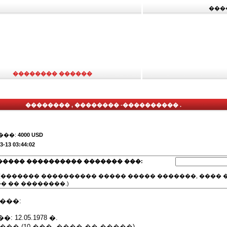
���
�������� ������
�������� , �������� -���������� .
���:
4000 USD
3-13 03:44:02
����� ���������� ������� ���:
(������� ���������� ����� ����� �������, ���� �
� �� ��������.)
���:
12.05.1978 �.
�� (10 ���. ���� �� �����).