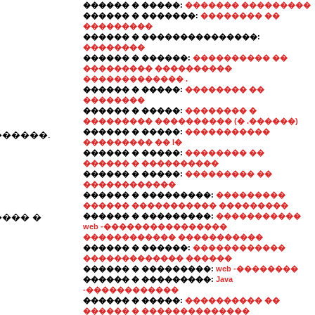
������ � �����:
������� ���������
������ � �������:
�������� ��
���������
������ � ���������������:
��������
������ � ������:
���������� ��
��������� ����������
������������� .
������ � �����:
�������� ��
��������
������ � �����:
�������� �
��������� ���������� (� .������)
������ � �����:
�����������
������.
��������� �� I�
������ � �����:
�������� ��
������ � ����������
������ � �����:
��������� ��
������������
������ � ���������:
���������
������ ����������� ���������
���� �
������ � ���������:
�����������
web -����������������
������������ �����������
������ � ������:
������������
������������� ������
������ � ���������:
web -��������
������ � ���������:
Java
-������������
������ � �����:
���������� ��
������ � ��������������