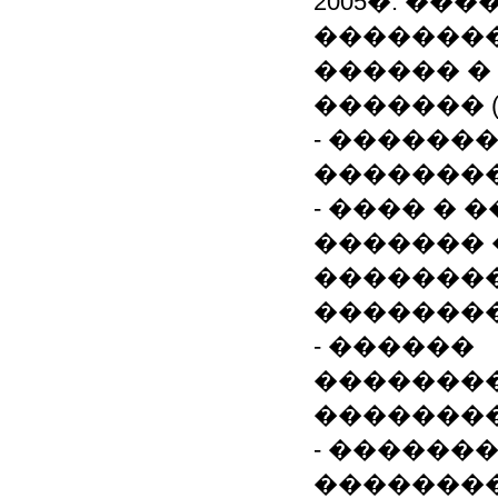
2005�. ��
�������
������ �
������� 
- ������
��������
- ���� �
������� 
��������
��������
- ������
�������
��������
- ������
�������