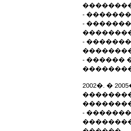
��������
- ������
- ������
��������
- ������
��������
- ������
��������
2002�. � 2
��������
��������
- ������
�������
������,