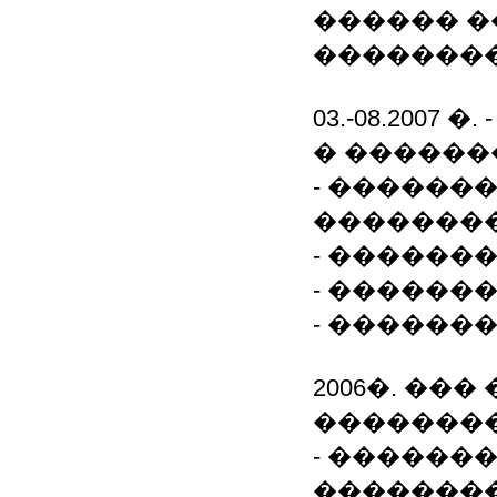
������ �
��������
03.-08.200
� ������
- ������
��������
- ������
- ������
- ������
2006�. ��
�������
- ������
��������