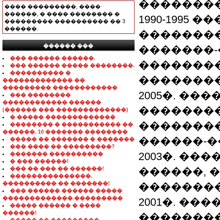
��������
���� ���������, ����
������, � ���� �������� �
1990-1995
��������� ���������� �� 3
������.
�������
������ ���
�������
���������������
��� ������ ������.
��������
��� ������ ����� ��������.
���������� �
�������
������������� ��
��������� ������������
2005�. ��
��� ��������
������������ ������
��������
(������ ��� �������������)
� ����� �������������
��������
�������� � ����������� ��
������. 10 ������� ��������
������-�
����� �� ������� � �������
��� ���� �� ���������?
2003�. �
������� ����������
� ��� ������!
��� �� ��� �� ������!
������, 
���������������.
���������� �� �������!
��������
��� ������ ������ �����
������������� ���������
2001�. ��
����� ������ � ����
������!
��������