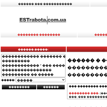
������ ��� �����������
�������� ��������
�����
������.�����:
������ � 
���������
���������
�����:
��� �������� ���
�������� ���.
(��
���, ��� ��������