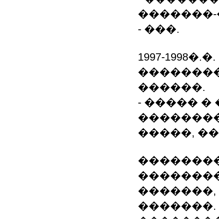
�������-�
- ���.
1997-1998�
�������
������.
- ����� 
��������
�����, �
��������
��������
�������, 
�������.