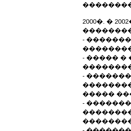
��������
2000�. � 2
��������
- ������
��������
- ����� 
��������
- ������
��������
����� ��
- ������
��������
��������
- ������