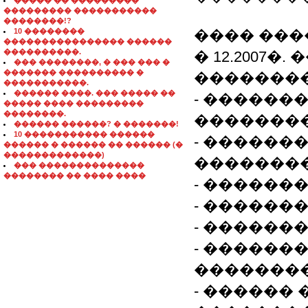
����� �� ���������
��������� �����������
��������!?
10 ��������
���� ���
���������������� ������
����������.
� 12.2007
��� ��������, � ��� ��� �
������� ���������� �
��������
�����������.
������ ����. ��� ����� ��
- ������
����� ���� ���������
��������.
��������
������ ������? � �������!
10 ����������� ������
- �������
������ � ������ �� ������ (�
�������������)
��������
��� ��������������
�������� �� ���� ����
- ������
- �������
- ������
- ������
�������
- ������ 