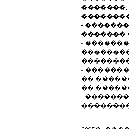
�������,
��������
- ������
������� 
- ������
�������
��������
- ������
�� �����
�� �����
- �������
��������