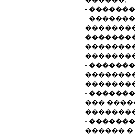
- ������
- ������
�������
��������
�������
�������
- ������
��������
��������
- ������
��� ����
��������
- ������
������ �