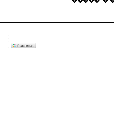
�����. �.�. 