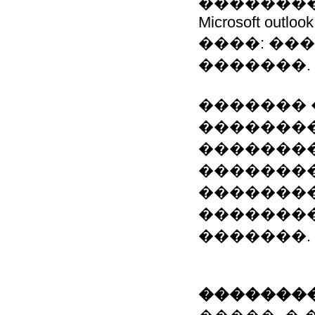
���������: Wo
Microsoft outlook,
����: ��
�������.
������� 
��������
�������
��������
�������
��������
�������.
��������