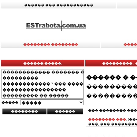
������ ��� �����������
�������� ��������
����
������.�����:
��������� ,
������ � 
���������
���������
�����:
��� �������� ���
�������� ���.
(��
���, ��� ��������