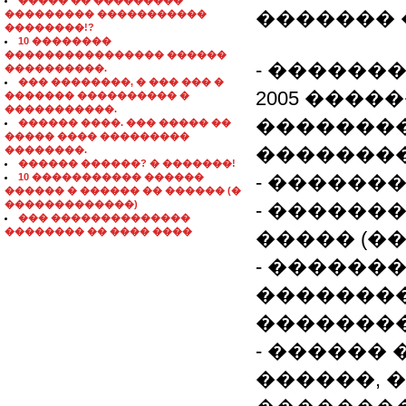
����� �� ���������
�������
��������� �����������
��������!?
10 ��������
���������������� ������
- �������
����������.
��� ��������, � ��� ��� �
2005 �����
������� ���������� �
�����������.
��������
������ ����. ��� ����� ��
����� ���� ���������
��������
��������.
������ ������? � �������!
10 ����������� ������
- ������
������ � ������ �� ������ (�
�������������)
- ������
��� ��������������
�������� �� ���� ����
����� (�
- ������
��������
�������
- ������
������, �