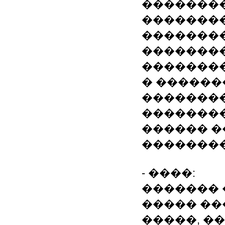
�������
�������
�������
�������
��������
� ������
�������
��������
������ �
��������
- ����:
������� 
����� ��
�����, �