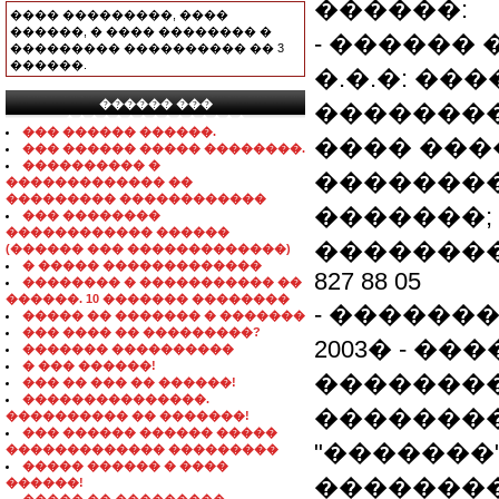
������:
���� ���������, ����
������, � ���� �������� �
- ������ 
��������� ���������� �� 3
������.
�.�.�: ��
������ ���
��������
���������������
��� ������ ������.
���� �����
��� ������ ����� ��������.
���������� �
��������
������������� ��
��������� ������������
�������;
��� ��������
������������ ������
���������
(������ ��� �������������)
� ����� �������������
827 88 05
�������� � ����������� ��
������. 10 ������� ��������
- ������
����� �� ������� � �������
��� ���� �� ���������?
2003� - 
������� ����������
� ��� ������!
�������
��� �� ��� �� ������!
���������������.
��������
���������� �� �������!
��� ������ ������ �����
"�������"
������������� ���������
����� ������ � ����
��������
������!