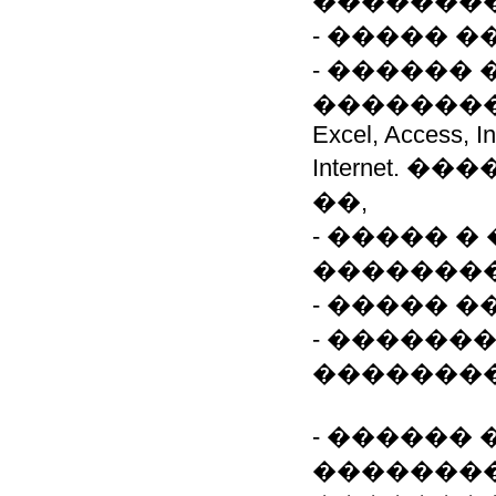
��������
- ����� 
- ������
����������� (
Excel, Access, I
Internet.
��,
- ����� 
��������
- ����� �
- ������
�������
- ������
�������