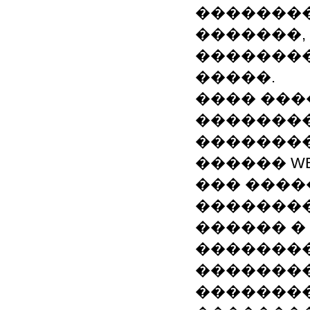
��������
�������,
�������
�����.
���� ���
��������
��������
������ W
��� ����
����������
������ �
�������
�������
�������