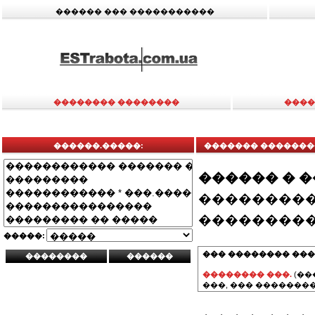
������ ��� �����������
�������� ��������
����
������.�����:
������� �������
������ � 
���������
���������
�����:
��� �������� ���
�������� ���.
(��
���, ��� ��������