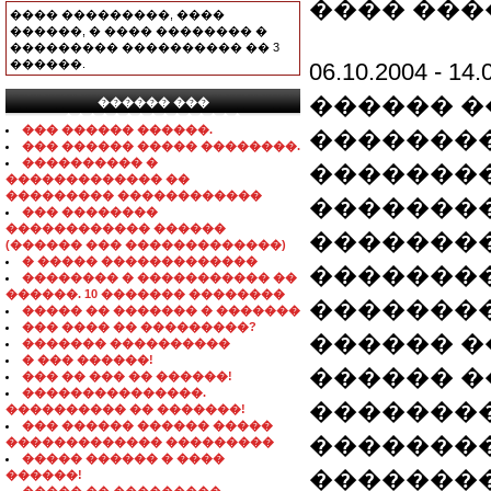
���� ���
���� ���������, ����
������, � ���� �������� �
��������� ���������� �� 3
������.
06.10.2004 -
������ �
������ ���
���������������
��� ������ ������.
��������
��� ������ ����� ��������.
���������� �
��������
������������� ��
��������� ������������
��������
��� ��������
������������ ������
��������
(������ ��� �������������)
� ����� �������������
�������
�������� � ����������� ��
������. 10 ������� ��������
��������
����� �� ������� � �������
��� ���� �� ���������?
������ �
������� ����������
� ��� ������!
������ 
��� �� ��� �� ������!
���������������.
�������
���������� �� �������!
��� ������ ������ �����
��������
������������� ���������
����� ������ � ����
��������
������!