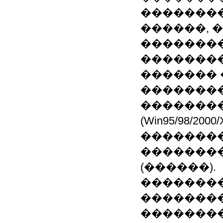
��������
������, 
��������
��������
������� 
��������
�������
(Win95/98/20
��������
��������
(������).
��������
�������
��������