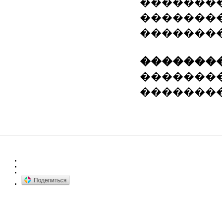
��������
��������
��������
��������
�������� �
��������� 