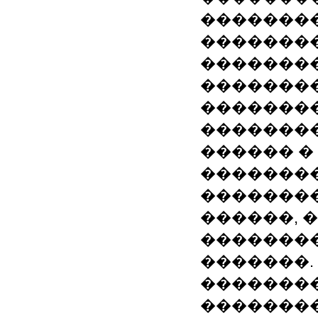
��������
��������
��������
��������
��������
��������
������ �
��������
��������
������, 
��������
�������.
�������
��������