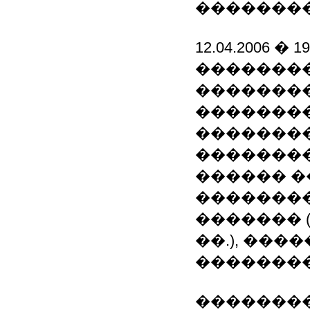
��������
12.04.2006 �
��������
��������
��������
�������
��������
������ 
��������
������� 
��.), ��
��������
�������