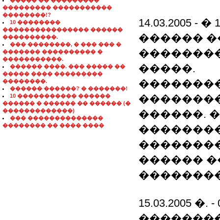
����� �� ���������
��������� �����������
��������!?
14.03.2005 -
10 ��������
���������������� ������
������ �
����������.
��� ��������, � ��� ��� �
�������
������� ���������� �
�����������.
�����.
������ ����. ��� ����� ��
����� ���� ���������
��������
��������.
������ ������? � �������!
10 ����������� ������
�������
������ � ������ �� ������ (�
�������������)
������. 
��� ��������������
�������� �� ���� ����
��������
��������
������ �
��������
15.03.2005 �. 
�������