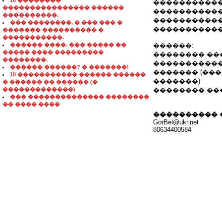
10 ��������
�����������
���������������� ������
�����������
����������.
�����������
��� ��������, � ��� ��� �
�����������
������� ���������� �
�����������.
������ ����. ��� ����� ��
������:
����� ���� ���������
�������� �������� 
��������.
�����������
������ ������? � �������!
������� (���
10 ����������� ������ ������
�������).
� ������ �� ������ (�
�������������)
�������� ����
��� �������������� ��������
�� ���� ����
���������� 
GorBel@ukr.net
80634400584