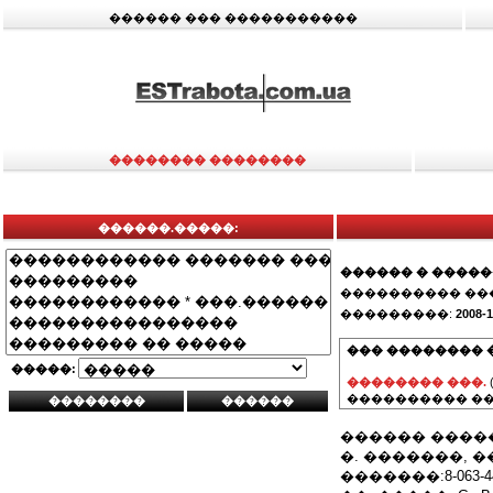
������ ��� �����������
�������� ��������
������.�����:
������ � ����
���������� ��
���������:
2008-1
��� �������� 
�����:
�������� ���.
���������� ��
������ ����
�. �������, �
�������:8-063-44-