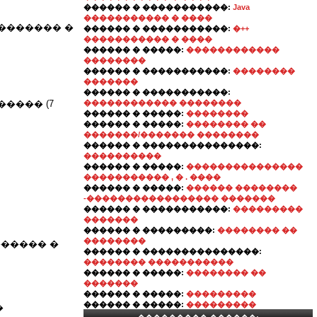
������ � �����������:
Java
����������� � ����
������� �
������ � �����������:
�++
����������� � ����
������ � �����:
������������
��������
������ � �����������:
��������
�������
������ � �����������:
���� (7
������������ ��������
������ � �����:
��������
������ � �����:
�������� ��
�������/������� ��������
������ � ���������������:
����������
������ � �����:
���������������
����������� , � . ����
������ � �����:
������ ��������
-����������������� �������
������ � �����������:
���������
�������
������ � ���������:
�������� ��
��������
����� �
������ � ���������������:
�������� �����������
������ � �����:
�������� ��
�������
������ � �����:
���������
������ � �����:
���������
�