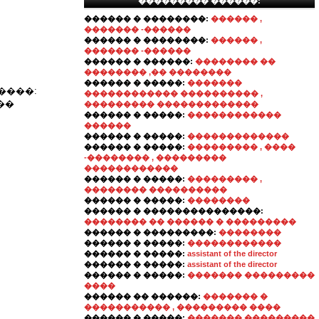
��������� ������:
������ � ��������:
������ ,
������� -������
������ � ��������:
������ ,
������� -������
������ � ������:
�������� ��
�������� ,�� ��������
������ � �����:
�������
����:
������������ ���������� ,
��
��������� �������������
������ � �����:
������������
������
������ � �����:
�������������
������ � �����:
��������� , ����
-�������� , ���������
������������
������ � �����:
��������� ,
�������� ����������
������ � �����:
��������
������ � ���������������:
�������� �� ������ � ���������
������ � ���������:
��������
������ � �����:
������������
������ � �����:
assistant of the director
������ � �����:
assistant of the director
������ � �����:
������� ���������
����
������ �� ������:
������� �
����������� , ��������� ����
������ � �����:
������� ���������