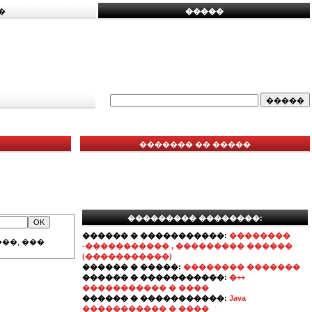
�
�����
������� �� �����
��������� ��������:
������ � �����������:
��������
��, ���
-����������� , ��������� ������
(�����������)
������ � �����:
�������� �������
������ � �����������:
�++
����������� � ����
������ � �����������:
Java
����������� � ����