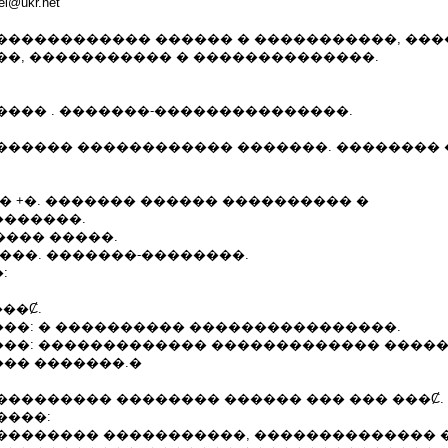
@ukr.net
������������ ������ � �����������, ���
��, ����������� � ��������������.
���� . �������-���������������.
������ ������������ �������. �������� �
� +�. ������� ������ ���������� �
������.
����� �����.
���. �������-��������.
:
��Ȼ.
��: � ���������� ����������������.
��: ������������� ������������� �����
�� �������.�
��������� �������� ������ ��� ��� ���Ȼ.
����:
�������� �����������, �������������� 