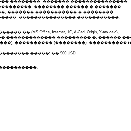
�� ��������, ������� ���������������,
��������, �������� ������ � �������
�, ������� ����������� � ��������,
����, ��������������� �����������.
�� (MS Office, Internet, 1C, A-Cad, Origin, X-ray calc),
� ������������� ��������� �, ������ ��
���), ���������� (��������), ���������� (
������ �����: �� 500 USD.
����������: