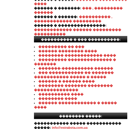
����
������ � �������:
��� , ���������
������
������ � ������:
���������� ,
������������ ���������
������ � ���������������:
������������ ������ ���������
����������
���������� � ��� ����������:
��������� �� ���
������ �������� ����
�������� ������������ ����
��������� �������������� �
�������
�������-���������� ������
��� ����������� �� �������
����������� ����� � �����
������ � ������ ����
�������� ������� ��������
��������������
���������� ����
�������� ����
������ ������������ � �����
����
�������� �����:
����������� ����� �����������
�����:
info@estrabota.com.ua