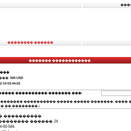
���
�������� ������
������� ������������
����
���:
500 USD
2-14 03:44:02
����� ���������� ������� ���:
(������� ���������� ����� ����� �������, ���� �
� �� ��������.)
� ����������
�������� ������ 24.
00-584.