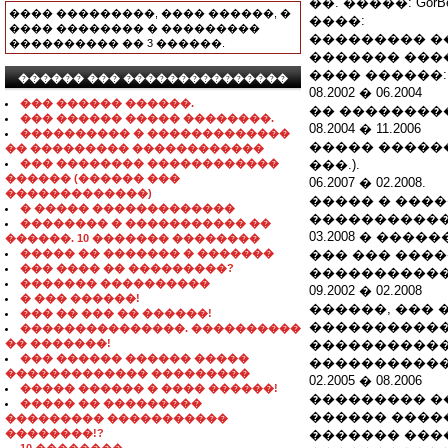
��. �����: GorBel
���� ���������, ���� ������, �
����:
���� �������� � ���������
��������� �
���������� �� 3 ������.
������� ���
���� ������:
������ ��� ���������������
08.2002 � 06.2004
��� ������ ������.
�� ��������
��� ������ ����� ��������.
08.2004 � 11.2006
���������� � �������������
����� �����
�� ��������� ������������
��� �������� ������������
���.).
������ (������ ���
06.2007 � 02.2008.
�������������)
����� � ����
� ����� �������������
�����������
�������� � ����������� ��
03.2008 � ����
������. 10 ������� ��������
����� �� ������� � �������
��� ��� ����
��� ���� �� ���������?
�����������
������� ����������
09.2002 � 02.2008
� ��� ������!
������, ��� �
��� �� ��� �� ������!
�����������
���������������. ����������
�� �������!
�����������
��� ������ ������ �����
�����������
������������� ���������
02.2005 � 08.2006
����� ������ � ���� ������!
��������� �
����� �� ���������
������ ����
��������� �����������
��������!?
������� ���