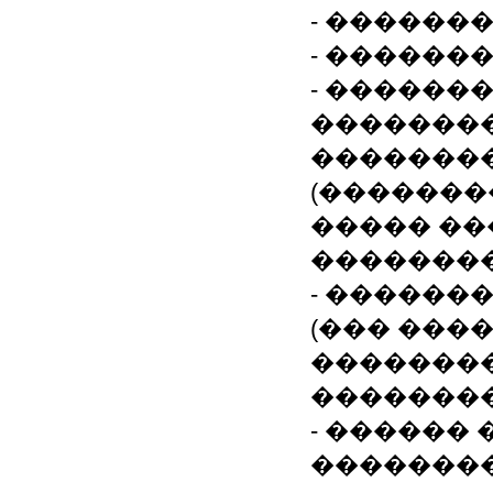
- ������
- ������
- ������
�������
�������
(��������
����� ��
��������
- ������
(��� ����
��������
��������
- ������
��������