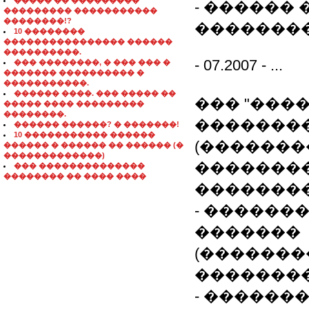
����� �� ���������
- ������
��������� �����������
��������!?
�������
10 ��������
���������������� ������
����������.
- 07.2007 - ...
��� ��������, � ��� ��� �
������� ���������� �
�����������.
������ ����. ��� ����� ��
��� "����
����� ���� ���������
��������.
��������
������ ������? � �������!
10 ����������� ������
(�������
������ � ������ �� ������ (�
�������������)
��������
��� ��������������
�������� �� ���� ����
��������
- ������
�������
(�������
��������
- ������