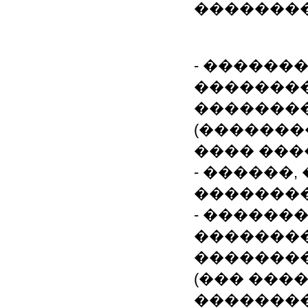
���������
- ������
�������
�������
(��������� 
���� ���
- ������,
��������
- ������
�������
�������
(��� �����
��������