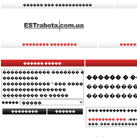
������ ��� �����������
�������� ��������
�����
������.�����:
������ � 
���������
���������
�����:
��� �������� ���
�������� ���.
(��
���, ��� ��������