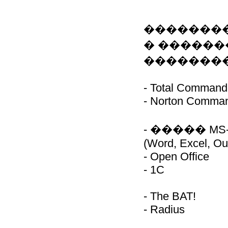
��������
� �����
��������
- Total Command
- Norton Comma
- ����� MS-O
(Word, Excel, Ou
- Open Office
- 1C
- The BAT!
- Radius