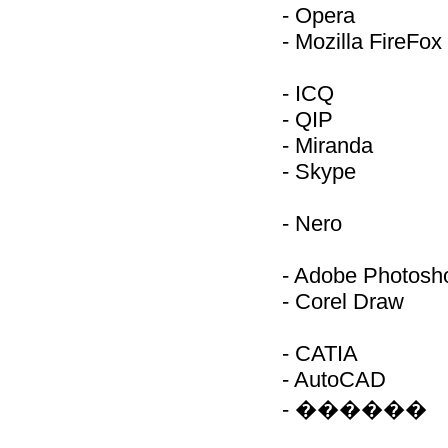
- Opera
- Mozilla FireFox
- ICQ
- QIP
- Miranda
- Skype
- Nero
- Adobe Photosh
- Corel Draw
- CATIA
- AutoCAD
- ������