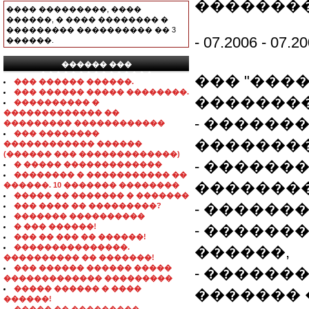
��������
���� ���������, ����
������, � ���� �������� �
��������� ���������� �� 3
- 07.2006 - 07.2
������.
������ ���
���������������
��� "���
��� ������ ������.
��� ������ ����� ��������.
��������
���������� �
������������� ��
- ������
��������� ������������
��� ��������
��������
������������ ������
(������ ��� �������������)
- ������
� ����� �������������
�������� � ����������� ��
�������
������. 10 ������� ��������
����� �� ������� � �������
- ������
��� ���� �� ���������?
������� ����������
� ��� ������!
- ������
��� �� ��� �� ������!
���������������.
������,
���������� �� �������!
��� ������ ������ �����
- ������
������������� ���������
����� ������ � ����
������� 
������!