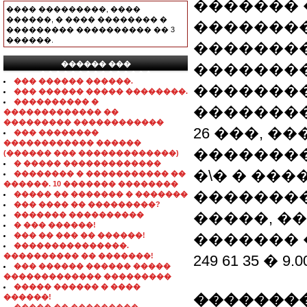
�������
���� ���������, ����
������, � ���� �������� �
��������
��������� ���������� �� 3
������.
��������
������ ���
��������
���������������
��� ������ ������.
��������
��� ������ ����� ��������.
���������� �
���������
������������� ��
��������� ������������
26 ���, �
��� ��������
������������ ������
��������
(������ ��� �������������)
� ����� �������������
�\� � ��
�������� � ����������� ��
������. 10 ������� ��������
�������
����� �� ������� � �������
��� ���� �� ���������?
�����, �
������� ����������
� ��� ������!
��� �� ��� �� ������!
������� �
���������������.
���������� �� �������!
249 61 35 � 9.
��� ������ ������ �����
������������� ���������
����� ������ � ����
��������
������!