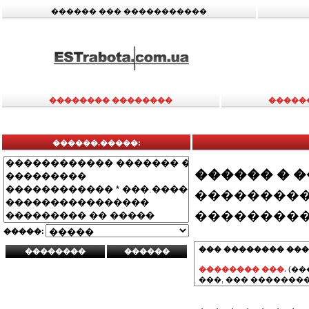
������ ��� �����������
�������� ��������
�����
������.�����:
������ � 
���������
���������
�����:
��� �������� ���
�������� ���.
(��
���, ��� ��������