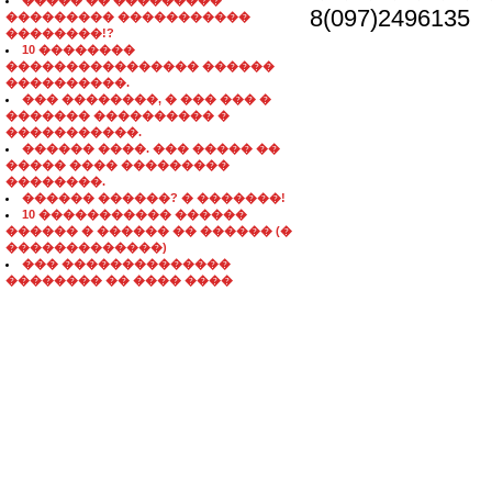
����� �� ���������
8(097)2496135
��������� �����������
��������!?
10 ��������
���������������� ������
����������.
��� ��������, � ��� ��� �
������� ���������� �
�����������.
������ ����. ��� ����� ��
����� ���� ���������
��������.
������ ������? � �������!
10 ����������� ������
������ � ������ �� ������ (�
�������������)
��� ��������������
�������� �� ���� ����