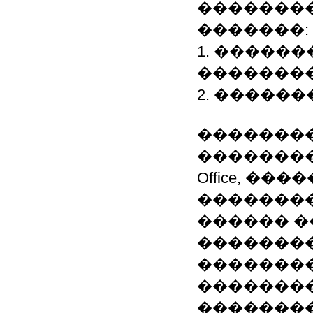
��������
�������:
1. �����
��������
2. ������
�������
���������
Office, �
�������
������ �
��������
��������
�������
��������