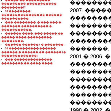
����� �� ���������
�������
��������� �����������
��������!?
2007. ���
10 ��������
���������������� ������
�������
����������.
��� ��������, � ��� ��� �
�������
������� ���������� �
�����������.
�������
������ ����. ��� ����� ��
����� ���� ���������
��������
��������.
������ ������? � �������!
�������.
10 ����������� ������
������ � ������ �� ������ (�
2001 � 200
�������������)
��� ��������������
�������
�������� �� ���� ����
�������
�������
�������
��������
��������
1998 � 20