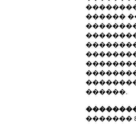
��������
������ �
�������
�������
��������
��������
��������
�������
��������
������.
��������
������� 80