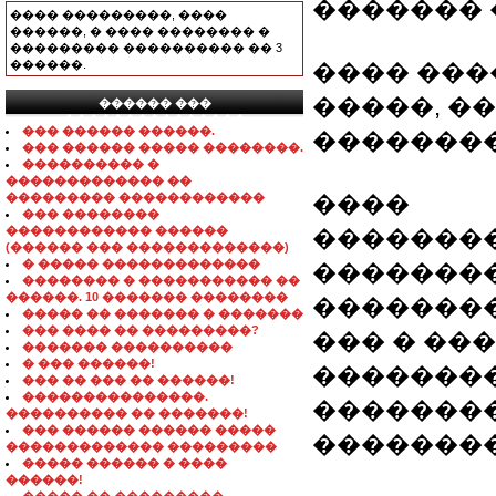
�������
���� ���������, ����
������, � ���� �������� �
��������� ���������� �� 3
������.
���� ����
�����, ����
������ ���
���������������
��� ������ ������.
��������
��� ������ ����� ��������.
���������� �
������������� ��
��������� ������������
����
��� ��������
������������ ������
��������
(������ ��� �������������)
� ����� �������������
��������
�������� � ����������� ��
������. 10 ������� ��������
��������
����� �� ������� � �������
��� ���� �� ���������?
��� � ��
������� ����������
� ��� ������!
��������
��� �� ��� �� ������!
���������������.
��������
���������� �� �������!
��� ������ ������ �����
�������
������������� ���������
����� ������ � ����
������!