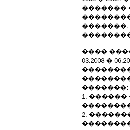
������� 
��������
�������.
�������
���� ���
03.2008 � 0
��������
��������
�������:
1. �����
��������
2. �����
��������