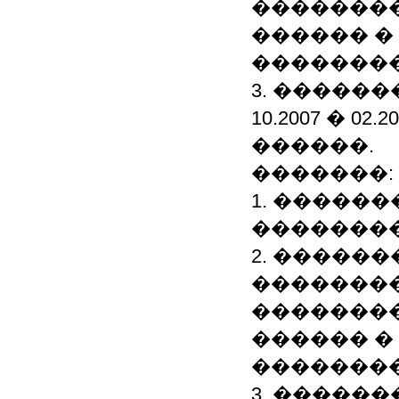
��������
������ �
��������
3. ������
10.2007 � 02
������.
�������:
1. �����
�������
2. �����
��������
�������
������ �
��������
3. ������