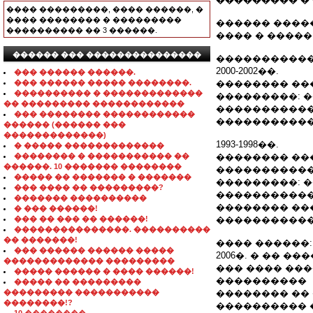
���� ���������, ���� ������, �
���� �������� � ���������
������ ����
���������� �� 3 ������.
���� � ����� 
������ ��� ���������������
�����������
2000-2002��.
��� ������ ������.
��� ������ ����� ��������.
�������� ��
���������� � �������������
���������: 
�� ��������� ������������
�����������
��� �������� ������������
�����������
������ (������ ���
�������������)
1993-1998��.
� ����� �������������
�������� � ����������� ��
�������� ��
������. 10 ������� ��������
�����������
����� �� ������� � �������
���������: 
��� ���� �� ���������?
�����������
������� ����������
�������� ��
� ��� ������!
��� �� ��� �� ������!
�����������
���������������. ����������
�� �������!
���� ������:
��� ������ ������ �����
2006�. � �� �
������������� ���������
��� ���� ���
����� ������ � ���� ������!
����������
����� �� ���������
��������� �����������
�������� ��
��������!?
���������� 