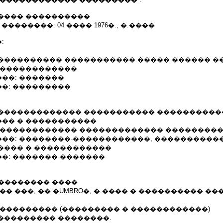
���� ����������
��������: 04 ���� 1976�., �.����
:
���������� ����������� ����� ������ �
�������������
��: �������
�: ���������
������������� ����������� ����������
�� � �����������
������������� ������������� ��������
��: ��������-������������, �����������
���� � ������������
�: �������-�������
���������� ����
�� ���, �� �UMBRO�, �.���� � ���������� ��
 ��������� (��������� � ������������)
��������� ��������.