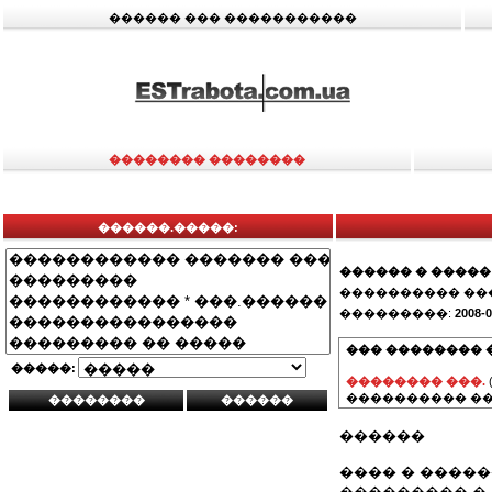
������ ��� �����������
�������� ��������
������.�����:
������ � �����
���������� ��
���������:
2008-0
��� �������� 
�����:
�������� ���.
���������� ��
������
���� � ����
��������� �