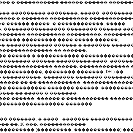
��� � ����������� ������ ������ ������
���� ��������� ��������, �����, �������
����� � ������� ���������� �����������
� ������ �����- � ������������, �����
, ���������������� �������� ������ ��
������� ���������� ���������. �������
����� ���������-����-�����-������,
� ������������ ������ � ������� ������
�������������� �� ������.
�� ������ � �����������-�������������
�������� ������ ���������-����; ������-
�������������� ������. ������������� 
�����������, �������� �������, DHL) ��
 ����������. �������� ������� �������
������ �� �� �����������, �������������
�� ���������� ������� ������. �������
��� �� ����� � �������.
��� ������. ������ � ����������� ������
����������������� �������.
��-�������, �.���� - ������� ����������
� ��. 10 ���. ������������
 ��������� (���������, ������������) �