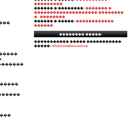
���������
������ � ��������:
������� �
�������������������� ��������
� . ��������
������ � �����:
������������
���
������
�������� �����:
����������� ����� �����������
�����:
info@estrabota.com.ua
������
;
�������
������
������
����