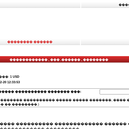
���
�������� ������
������������ , ��� .������ , ��������
���:
1 USD
2-20 12:33:53
����� ���������� ������� ���:
(������� ���������� ����� ����� �������, ���� �
� �� ��������.)
����� ���������� ������������� ������ 
 ������������ ��������� .