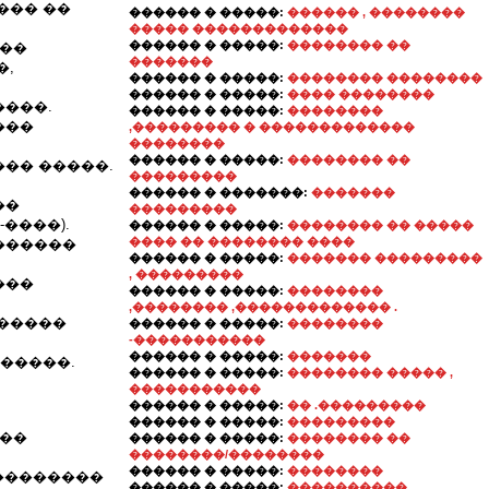
��� ��
������ � �����:
������ , ��������
����� �������������
������ � �����:
�������� ��
���
�������
�,
������ � �����:
�������� ��������
������ � �����:
���� ��������
����.
������ � �����:
��������
���
,��������� � �������������
��������
������ � �����:
�������� ��
�� �����.
���������
������ � �������:
�������
��
���������
����).
������ � �����:
�������� �� �����
���� �� �������� ����
������
������ � �����:
������� ���������
, ���������
���
������ � �����:
��������
,�������� ,������������� .
������
������ � �����:
��������
-�����������
������ � �����:
�������
�����.
������ � �����:
�������� ����� ,
�����������
������ � �����:
�� .���������
������ � �����:
���������
���
������ � �����:
�������� ��
��������/��������
������ � �����:
��������
���������
������ � �����:
���������� ,