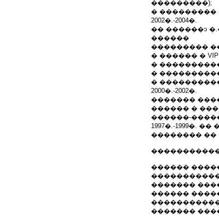
���������);
� ��������� 
2002�.-2004�.
�� ������ͻ �
������
��������� �
� ������ � VI
� ����������
� ����������
� ���������
2000�.-2002�.
������� ���
������ � ��
������-����
1997�.-1999�.
�������� ��
�����������
������ �����
�����������
������� �������
������ ������
����������� (
������� ����