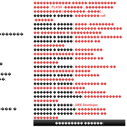
������������ ����� ���������
����� . FLASH -������ , ���������
��������� (������� -����) .
������ � �����:
�������� call
-������ .
������ � �����:
���� -��������
������ � �����:
������� ��������
�� �������� � ����������
�������
������ � �����:
�������� �������
������ � �����:
������ ��
����������
������ � �����:
���������
������������� ������
������ � �����:
������� ��
��������
�
������ � �����:
����������� ��
������������� �����
����
������ � �����:
��������
�,
�������������
������ � �����:
�������� ��
������ � ���������
������ � �����:
����������
������ � ��������:
������������
��������
������ � �����:
J2EE Developer
���� �
������ � ������:
���������
������ � �����:
�������� ��
��������
��������� ������: