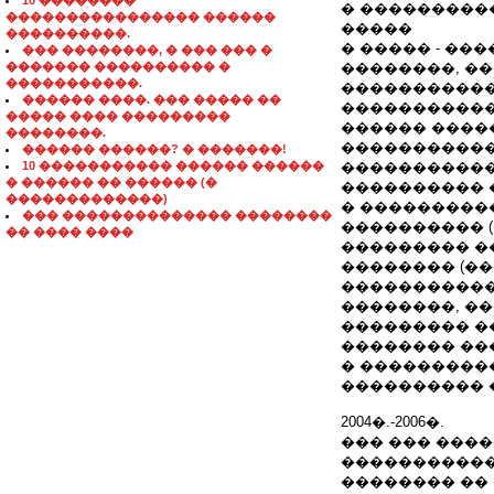
10 ��������
� ���������
���������������� ������
�����
����������.
� ����� - ��
��� ��������, � ��� ��� �
������� ���������� �
��������, �
�����������.
�����������
������ ����. ��� ����� ��
�����������
����� ���� ���������
������ ����
��������.
�����������
������ ������? � �������!
10 ����������� ������ ������
�����������
� ������ �� ������ (�
���������� 
�������������)
� ���������
��� �������������� ��������
���������� (
�� ���� ����
��������� �
�������� (��
�����������
��������, �
��������� �
�������� ���
� ���������
���������� 
2004�.-2006�.
��� ��� ����
������������
�������� ��