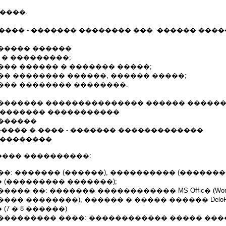
����.
.���� - ������� �������� ���. ������ ���
����� ������
P � ���������;
�� ������ � ������� �����;
� �������� ������, ������ �����;
��� �������� ��������.
������� ��������������� ������ �������
�������� �����������
������
 �� ����� �.���� - ������� �������������
 ��������
��� ����������:
�: ������� (������), ���������� (��������
 (��������� �������);
� ��: ������� ������������ MS Offic� (Word, Exce
�� ��������), ������ � ����� ������ DeloPr
7 � 8 ������)
�������� ����: ������������ ����� ����