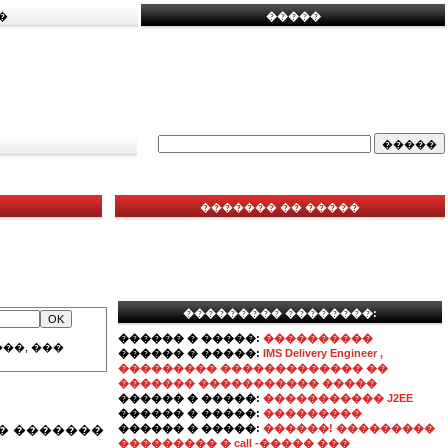
�
�����
������� �� �����
��������� ��������:
������ � �����:
����������
��, ���
������ � �����:
IMS Delivery Engineer ,
��������� ������������� ��
������� ����������� �����
������ � �����:
����������� J2EE
������ � �����:
���������
� �������
������ � �����:
������! ���������
��������� � call -����� ���