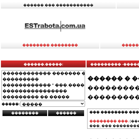
������ ��� �����������
�������� ��������
�����
������.�����:
��������� -����
������ � 
���������
���������
�����:
��� �������� ���
�������� ���.
(��
���, ��� ��������