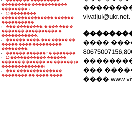
����� �� ���������
��������� �����������
��������,
��������!?
10 ��������
vivatjul@ukr.n
���������������� ������
����������.
��� ��������, � ��� ��� �
������� ���������� �
��������
�����������.
������ ����. ��� ����� ��
���� ��
����� ���� ���������
��������.
80675007156,
������ ������? � �������!
10 ����������� ������
��������
������ � ������ �� ������ (�
�������������)
��� ������.
��� ��������������
�������� �� ���� ����
���� www.vivat