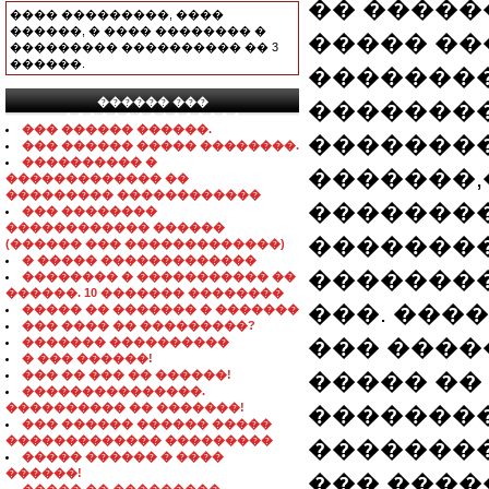
�� ����
���� ���������, ����
������, � ���� �������� �
����� ��
��������� ���������� �� 3
������.
��������
������ ���
��������
���������������
��� ������ ������.
�������
��� ������ ����� ��������.
���������� �
�������,
������������� ��
��������� ������������
�������
��� ��������
������������ ������
��������
(������ ��� �������������)
� ����� �������������
��������
�������� � ����������� ��
������. 10 ������� ��������
���. ���
����� �� ������� � �������
��� ���� �� ���������?
��� ����
������� ����������
� ��� ������!
��� �� ��� �� ������!
����� �� 
���������������.
���������� �� �������!
��������
��� ������ ������ �����
������������� ���������
�������� 806
����� ������ � ����
������!
��� ����