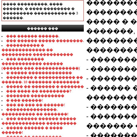
��������
���� ���������, ����
������, � ���� �������� �
��������
��������� ���������� �� 3
������.
����� � 
������ ���
�������,
���������������
��� ������ ������.
��������
��� ������ ����� ��������.
���������� �
��������
������������� ��
��������� ������������
- �������
��� ��������
������������ ������
- ������
(������ ��� �������������)
� ����� �������������
- ������
�������� � ����������� ��
������. 10 ������� ��������
- ������ 
����� �� ������� � �������
��� ���� �� ���������?
��������
������� ����������
� ��� ������!
��� �� ��� �� ������!
- ������
���������������.
���������� �� �������!
- ������
��� ������ ������ �����
������������� ���������
������� 
����� ������ � ����
������!
- ������