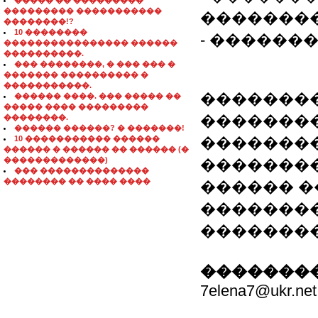
����� �� ���������
��������� �����������
�������
��������!?
10 ��������
- ������
���������������� ������
����������.
��� ��������, � ��� ��� �
������� ���������� �
�����������.
��������
������ ����. ��� ����� ��
����� ���� ���������
��������
��������.
������ ������? � �������!
10 ����������� ������
�������
������ � ������ �� ������ (�
�������������)
�������
��� ��������������
�������� �� ���� ����
������ �
��������: 8
�������
��������
7elena7@ukr.net