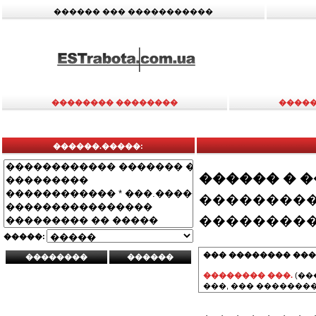
������ ��� �����������
�������� ��������
�����
������.�����:
������ � 
���������
���������
�����:
��� �������� ���
�������� ���.
(��
���, ��� ��������