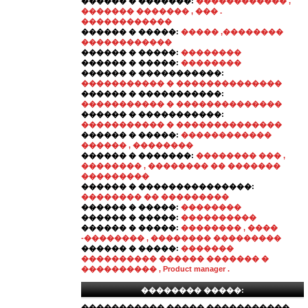
������ � �������:
������������ ,
������� ������� , ��� .
������������
������ � �����:
����� ,��������
������������
������ � �����:
��������
������ � �����:
��������
������ � �����������:
����������� � ��������������
������ � �����������:
����������� � ��������������
������ � �����������:
����������� � ��������������
������ � �����:
������������
������ , ��������
������ � �������:
�������� ��� ,
�������� , �������� �� �������
���������
������ � ���������������:
�������� �� ���������
������ � �����:
��������
������ � �����:
����������
������ � �����:
�������� , ����
-�������� , �������� ���������
������ � �����:
�������
���������� ������ ������� �
���������� , Product manager .
�������� �����:
����������� ����� �����������