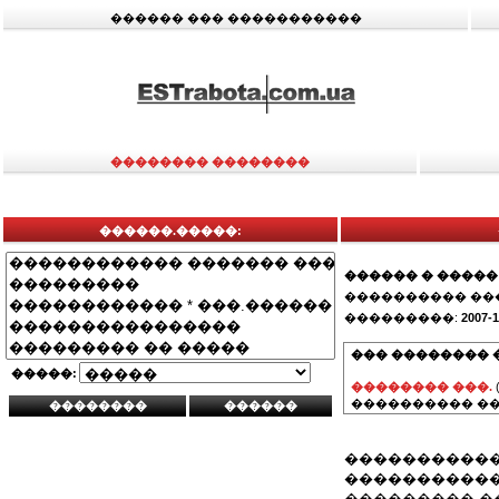
������ ��� �����������
�������� ��������
������.�����:
������ � �����
���������� ��
���������:
2007-1
��� �������� 
�����:
�������� ���.
���������� ��
�����������
�����������
��������� �