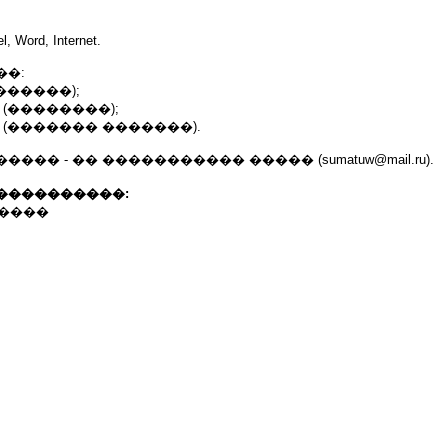
, Word, Internet.
��:
������);
 (��������);
 (������� �������).
�� - �� ����������� ����� (sumatuw@mail.ru).
����������:
������