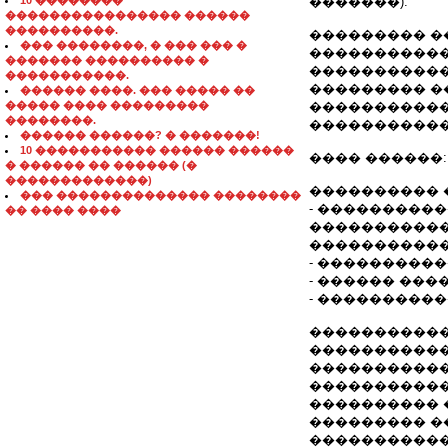
10 ��������
�������).
���������������� ������
����������.
��������� ����
��� ��������, � ��� ��� �
�����������
������� ���������� �
�����������
�����������.
��������� �
������ ����. ��� ����� ��
����� ���� ���������
�����������
��������.
�����������
������ ������? � �������!
10 ����������� ������ ������
���� ������:
� ������ �� ������ (�
�������������)
���������� 
��� �������������� ��������
- ���������
�� ���� ����
�����������
����������� 
- ����������
- ������ ���
- ����������
�����������
������������
�����������
������������
���������� 
��������� �
�����������