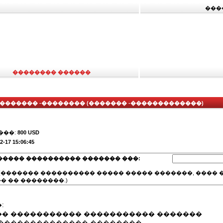
���
�������� ������
������� -�������� (������� -�������������)
���:
800 USD
2-17 15:06:45
����� ���������� ������� ���:
(������� ���������� ����� ����� �������, ���� �
� �� ��������.)
:
� ����������� ����������� �������
�������������� ��������