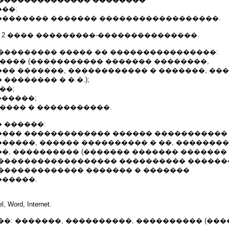
��:
������� ������� ������������������.
 2 ���� ���������-���������������.
��������� ����� �� ����������������:
����� (����������� ������� ��������,
�� �������, ������������ � �������, ��
�������� � �.�.);
��;
������;
���� � �����������.
 ������:
�� ������������� ������ ����������� 0,4 
�����, ������ ���������� � ��, ��������
, ���������� (������� ������� ������� 
������������������ ���������� ������
������������� ������� � �������
�����.
, Word, Internet.
�: �������, ����������, ���������� (��