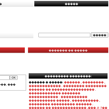
�
�����
������� �� �����
��������� ��������:
������ � �����:
������ , �������� ,
��, ���
������������ . �������� ��������
������ �� ���������������� .
������������ �������
����������� - ����������
���������� ����� , ���������� ,
�������� ��������� ������ .
������ �� ������������� .��� .8 -7��