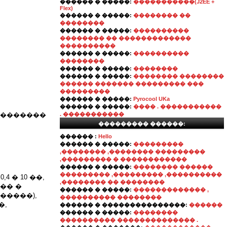
������ � �����:
�����������(J2EE +
Flex)
������ � �����:
�������� ��
��������
������ � �����:
����������
�������� �� �������������
����������
������ � �����:
����������
��������
������ � �����:
��������
������ � �����:
�������� ��������
������ ������� ��������� ���
���������
������ � �����:
Pyrocool UKa
������ � �����:
���� . �����������
��������
. �����������
��������� ������:
������ :
Hello
������ � �����:
���������
,�������� ,�������� ���������
,��������� � ������������
������ � �����:
�������� ������
��������� ,��������� ,����������
� 10 ��,
,�������� �� ��������
�� �
������ � �����:
������������� ,
�����),
���������� ��������
�,
������ � ���������������:
������
������ � �����:
��������
���������� �������������� .