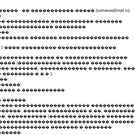
�� - �� ����������� ����� (sumatuw@mail.ru).
:
� ����������� ����������� �������
�������������� ��������
��:
������� ������� ������������������.
 2 ���� ���������-���������������.
��������� ����� �� ����������������:
����� (����������� ������� ��������,
�� �������, ������������ � �������, ��
�������� � �.�.);
��;
������;
���� � �����������.
 ������:
�� ������������� ������ ����������� 0,4 
�����, ������ ���������� � ��, ��������
, ���������� (������� ������� ������� 
������������������ ���������� ������
������������� ������� � �������
�����.