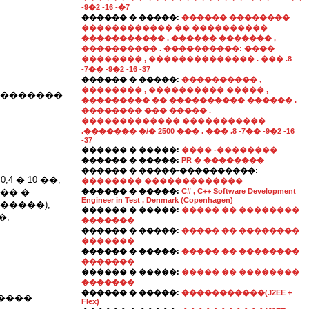
-9�2 -16 -�7
������ � �����:
������ ��������
������������ �� ����������
����������� . ������ ������� ,
���������� . ����������: ����
�������� , �������������� . ��� .8
-7�� -9�2 -16 -37
������ � �����:
���������� ,
�������� , ���������� ����� ,
��������
��������� �� ���������� ������ .
�������� ��� ����� .
������������� �����������
.������� �/� 2500 ��� . ��� .8 -7�� -9�2 -16
-37
������ � �����:
���� -��������
������ � �����:
PR � ��������
������ � �����-����������:
� 10 ��,
�������� �������������
�� �
������ � �����:
C# , C++ Software Development
Engineer in Test , Denmark (Copenhagen)
�����),
������ � �����:
����� �� ��������
�,
�������
������ � �����:
����� �� ��������
�������
������ � �����:
����� �� ��������
�������
������ � �����:
����� �� ��������
�������
������ � �����:
�����������(J2EE +
�����
Flex)