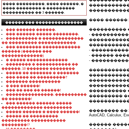
���� ���������, ���� ������, �
�����������
���� �������� � ���������
�����������
���������� �� 3 ������.
���� ������:
������ ��� ���������������
���������� 
��� ������ ������.
��� ������ ����� ��������.
- ���������
���������� � �������������
�����������
�� ��������� ������������
����������� 
��� �������� ������������
- ����������
������ (������ ���
- ������ ���
�������������)
� ����� �������������
- ����������
�������� � ����������� ��
������. 10 ������� ��������
�����������
����� �� ������� � �������
������������
��� ���� �� ���������?
�����������
������� ����������
������������
� ��� ������!
��� �� ��� �� ������!
���������� 
���������������. ����������
��������� �
�� �������!
�����������
��� ������ ������ �����
������������� ���������
�������� ��:
����� ������ � ���� ������!
AutoCAD, Calculux, Exel
����� �� ���������
��������� �����������
������ �����
��������!?