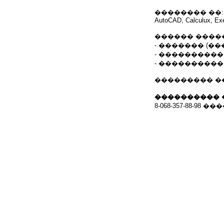
�������� ��:
AutoCAD, Calculux, Exel
������ ����
- ������� (��
- ����������
- ����������
��������� ����
���������� 
8-068-357-88-98 �