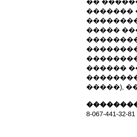
�� �����
������� 
��������
����� ��
��������
�������
��������
������ �
��������
�����), �
��������
8-067-441-3