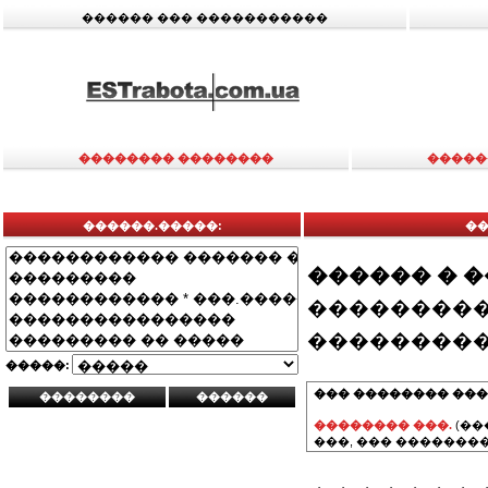
������ ��� �����������
�������� ��������
�����
������.�����:
��
������ � 
���������
���������
�����:
��� �������� ���
�������� ���.
(��
���, ��� ��������