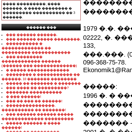
�������
���� ���������, ����
������, � ���� �������� �
�������
��������� ���������� �� 3
������.
1979 �.�. 
������ ���
���������������
��� ������ ������.
02222, �. �
��� ������ ����� ��������.
���������� �
133,
������������� ��
��������� ������������
���.���. (044)
��� ��������
096-368-75-78.
������������ ������
(������ ��� �������������)
Ekonomik1@Ramb
� ����� �������������
�������� � ����������� ��
������. 10 ������� ��������
����� �� ������� � �������
�����:
��� ���� �� ���������?
������� ����������
1996 �. �
� ��� ������!
��� �� ��� �� ������!
��������
���������������.
���������� �� �������!
�������
��� ������ ������ �����
������������� ���������
������� 
����� ������ � ����
������!