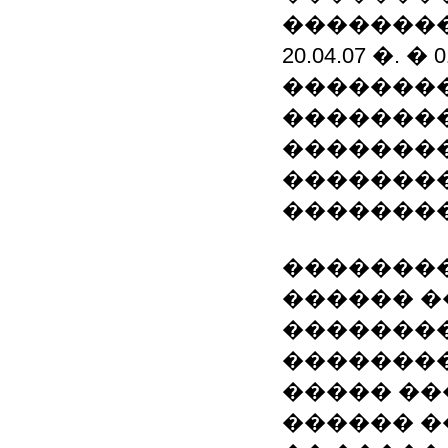
��������
20.04.07 �. 
��������
��������
��������
��������
��������
��������
������ �
��������
��������
����� ��
������ �