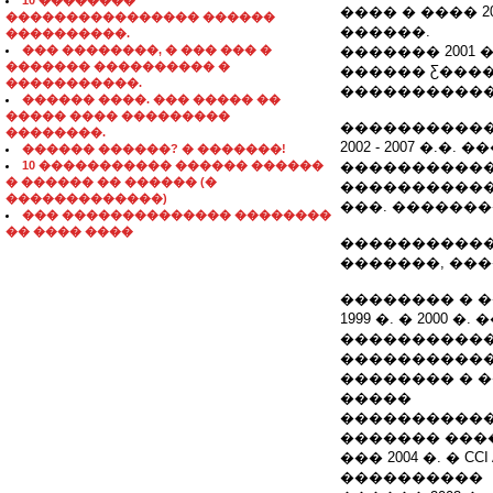
10 ��������
���� � ���� 
���������������� ������
������.
����������.
��� ��������, � ��� ��� �
������� 2001 
������� ���������� �
������ Ƹ����
�����������.
�����������
������ ����. ��� ����� ��
����� ���� ���������
�����������
��������.
2002 - 2007 �
������ ������? � �������!
10 ����������� ������ ������
�����������
� ������ �� ������ (�
�����������
�������������)
���. ������
��� �������������� ��������
�� ���� ����
�����������
�������, ��
�������� � 
1999 �. � 200
�����������
�����������
�������� � ��
�����
�����������
������� ���
��� 2004 �. � 
����������