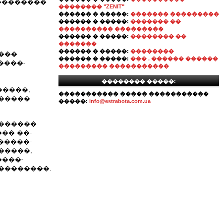
����������
�������� "ZENIT"
������ � �����:
������� ���������
������ � �����:
������� ��
���������� ���������
������ � �����:
�������� ��
�������
������ � �����:
��������
���
������ � �����:
��� . ������ ������
����-
��������� �����������
�������� �����:
�����,
����������� ����� �����������
������
�����:
info@estrabota.com.ua
�������
�� ��-
�����-
�����,
����-
��������.