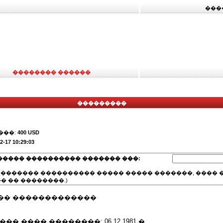
���
�������� ������
���������
���:
400 USD
2-17 10:29:03
����� ���������� ������� ���:
(������� ���������� ����� ����� �������, ���� �
� �� ��������.)
�� �������������
� ���� ��������: 06.12.1981 �.