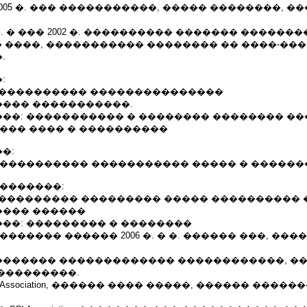
2005 �. ��� �����������, ����� ��������, �
�. � ��� 2002 �. ���������� ������� ��������
 ����, ����������� �������� �� ����-��
.
:
.�. ������������ ���������������
��� �����������.
��: ����������� � �������� �������� ��
���� ���� � ����������
�:
����������� ����������� ����� � ������
��������:
0 �. ���������� ��������� ����� ���������� 
��� ������
��: ��������� � ��������
������ ������ 2006 �. � �. ������ ���, ���
������ ������������� ������������, �
���������.
CCI Association, ������ ���� �����, ������ ����