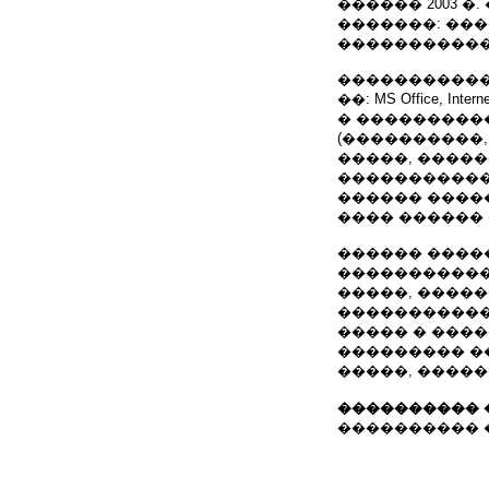
������ 2003 �.
�������: ���
�����������
�����������
��: MS Office, Interne
� ���������
(����������,
�����, �����
�����������
������ ����
���� ������
������ ����
�����������
�����, �����
������������
����� � ���
��������� ��
�����, ����
���������� 
���������� ���