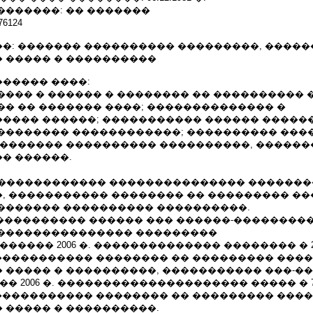
�������: �� �������
6124
�: ������� ���������� ���������, ����
 ����� � ����������
����� ����:
��� � ������ � �������� �� ���������� 
�� �� ������� ����; �������������� �
���� ������; ����������� ������ ������
�������� ������������; ���������� ���
�������� ���������� ����������, �����
� ������.
�. ������������ ��������������� ������
, ����������� �������� �� ��������� ��
������� ���������� ����������.
.�. ����������� ������ ��� ������-��������
��������������� ���������
������ 2006 �. �������������� �������� � 
 ����������� �������� �� ��������� ���
 ����� � ����������, ����������� ���-��
�� 2006 �. ��������������������� ����� � 
 ����������� �������� �� ��������� ���
 ����� � ����������.