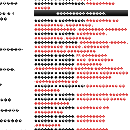
������
������ � ��������:
���������
�����
� � 4
��������� ������:
���
������ � ��������:
�������� ��
��������� , �������� ,
������������� , �������� �������
������ � �����:
��������� ,
��������� , ��������
������ � ������:
��������� -����� ,
��������� -����� , ��������
������-
���������� ���������
������ � �����:
PR ��������
������ � �����:
��� -��������
������ � �����:
��������
,������������ ������ ���������
����.
������ � �����:
������� ���������
������ � �����:
�����������
-����������� ��
�
������ � ��������:
���������� ��
��������
������ � �����:
���������� ������
������ � �����:
�������� �� �����
����
�����������
������ � �����:
�������� ��
������
���������
������ � �����:
���������
��������
������ � �����:
���������
,��������
������ � �����:
����������