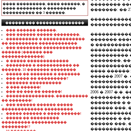
���� ���������, ���� ������, �
�������� ��
���� �������� � ���������
�������: �� 27
���������� �� 3 ������.
�����������
������ ��� ���������������
�����������
��� ������ ������.
�����������
��� ������ ����� ��������.
���������� � �������������
������� ����
�� ��������� ������������
� ���������
��� �������� ������������
�����������
������ (������ ���
���������� 
�������������)
��������, �
� ����� �������������
�������� � ����������� ��
�����������
������. 10 ������� ��������
���� ������:
����� �� ������� � �������
������ 2007 
��� ���� �� ���������?
�����������
������� ����������
���������� 
� ��� ������!
��� �� ��� �� ������!
2006 � 2007 �
���������������. ����������
�������� ��
�� �������!
�������� � �
��� ������ ������ �����
������ ���,
������������� ���������
�����������
����� ������ � ���� ������!
����� �� ���������
������� � ��
��������� �����������
������ ���,
��������!?
�����������