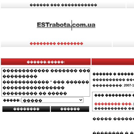
������ ��� �����������
�������� ��������
������.�����:
������ � �����
���������� ��
���������:
2007-1
��� �������� 
�����:
�������� ���.
���������� ��
����� �����
�������� � ���