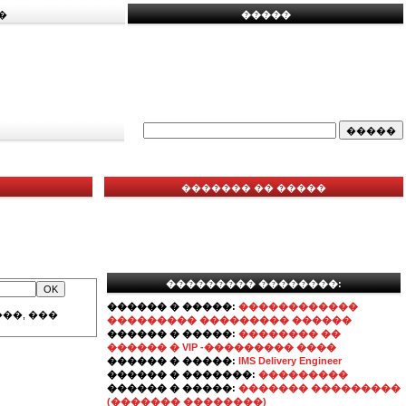
�
�����
������� �� �����
��������� ��������:
������ � �����:
������������
��, ���
��������� ��������� ������
������ � �����:
�������� ��
������ � VIP -��������� ����
������ � �����:
IMS Delivery Engineer
������ � �������:
���������
������ � �����:
������� ���������
(������� ��������)