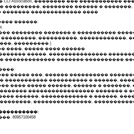
 � CCI Association, �������� ��� ����������� 
� ���������, �������� ������ � �������,
 ������� ������������� ����
��� ������:
t.
��� �������� ������� � ���������� ����
 ���������, ����������, ������������, �
���, ���������.)
� ����, ����� ���� ������
������� �����. ��������������� ������
 � ������������� �������-���������� �
����:
�� ����� ���, ������ ���������� �����
� ����������� ���������� � ������, ����
� ���� ����� ������, ������ � �������, 
�������� ����������������� ������� � �
��� ������, ������������ � ������, ���
���������, ���������������, ����������
����������:
. 80957100458