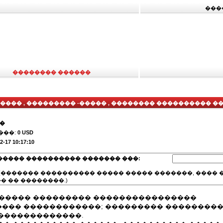
���
�������� ������
���� , ��������� -����� , �������� ���������� 
��
���:
0 USD
2-17 10:17:10
����� ���������� ������� ���:
(������� ���������� ����� ����� �������, ���� �
� �� ��������.)
� ����� ��������� ����������������
��� ������������; ��������� ���������
�������������.