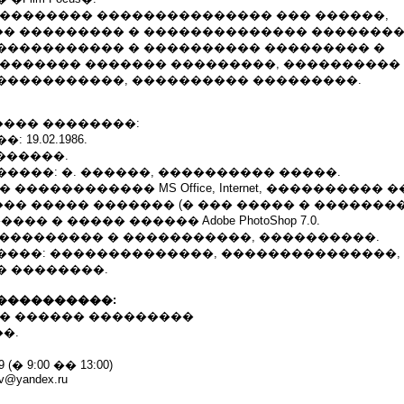
��������� ��������������� ��� ������,
� ��������� � �������������� ��������
����������� � ���������� ��������� �
 ������� ������� ���������, ����������
�����������, ���������� ���������.
��� ��������:
19.02.1986.
 ������.
����: �. ������, ���������� �����.
������������ MS Office, Internet, ���������� 
� ����� ������� (� ��� ����� � ���������
), ������ � ����� ������ Adobe PhotoShop 7.0.
 ���������� � �����������, ����������.
����: ��������������, ���������������,
� ��������.
����������:
�� ������ ���������
��.
9 (� 9:00 �� 13:00)
yev@yandex.ru