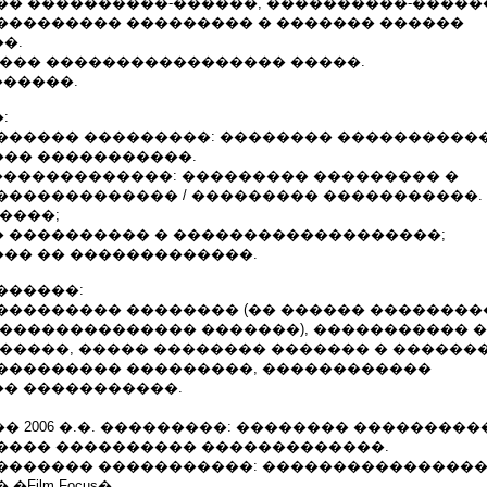
�� ����������-������, ����������-�����
��������� ��������� � ������� ������
�.
���� ����������������� �����.
������.
:
������ ���������: �������� ����������
�� �����������.
 �������������: ��������� ��������� �
������������� / ��������� �����������.
����;
 ���������� � �������������������;
�� �� �������������.
������:
�������� �������� (�� ������ �����������
� �������������� �������), ����������� 
����, ����� �������� ������� � �������� (ca
��������� ���������, ������������
� �����������.
��� 2006 �.�. ���������: �������� ��������
���� ���������� �������������.
������� �����������: ���������������
Film Focus�.