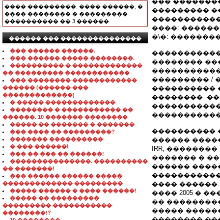
��� �������
���� ���������, ���� ������, �
��������� �
���� �������� � ���������
�����������
���������� �� 3 ������.
����: �����
�\�: �������
������ ��� ���������������
��� ������ ������.
�����������
��� ������ ����� ��������.
�������� ��
���������� � �������������
�����������
�� ��������� ������������
��������� /
��� �������� ������������
������ (������ ���
���������� 
�������������)
��������: ��
� ����� �������������
�����������
�������� � ����������� ��
�����������
������. 10 ������� ��������
����� �� ������� � �������
���������� 
��� ���� �� ���������?
������� ����������
������ �����
� ��� ������!
IRR, �������
��� �� ��� �� ������!
������� � ���
���������������. ����������
������ ����
�� �������!
�����������
��� ������ ������ �����
������������� ���������
���� ������:
����� ������ � ���� ������!
���� 2005 � �
����� �� ���������
�� ��������
��������� �����������
����� �����
��������!?
�������� ��� �