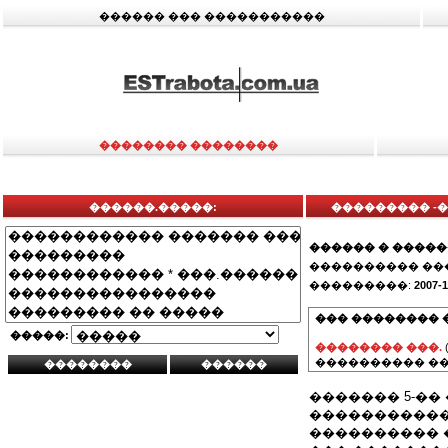
������ ��� �����������
�������� ��������
������.�����:
��������� -�
������ � ����
���������� ��
���������:
2007-1
��� �������� 
�����:
�������� ���.
���������� ��
������� 5-�
�����������
���������� 