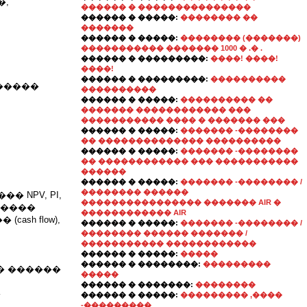
�,
������ � ���������������
������ � �����:
�������� ��
�������
������ � �����:
�������� (�������)
����������� ������� 1000 � .� .
������ � ���������:
����! ����!
����!
������ � ���������:
����������
�����
����������
������ � �����:
���������� ��
������� ������������ ���
����������� ���� � ������� ���
������ � �����:
������� -��������
�� �������������� ����������
������ � �����:
������� -��������
�� ������������ ��� �����������
������
������ � �����:
������� -�������� /
�������� ������
 NPV, PI,
���������������� ������� AIR �
�����
������������ AIR
sh flow),
������ � �����:
������� -�������� /
�������� ������ ������� /
����������� ������������
������ � �����:
�����
������ � ��������:
���������
�� ������
�����
������ � �������:
��������
�
������ � �����:
��������� ,����
-���������