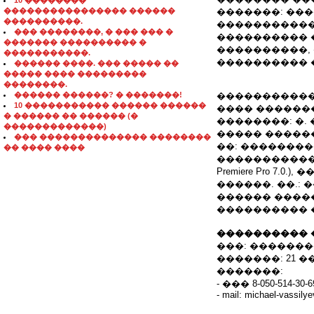
10 ��������
���������������� ������
�������: ��
����������.
�����������
��� ��������, � ��� ��� �
���������� 
������� ���������� �
����������,
�����������.
���������� 
������ ����. ��� ����� ��
����� ���� ���������
��������.
������ ������? � �������!
�����������
10 ����������� ������ ������
���� ��������: 
� ������ �� ������ (�
��������: �.
�������������)
����� ������
��� �������������� ��������
��: ��������� 
�� ���� ����
������������
Premiere Pro 7.0.
������. ��.:
������ ����
���������� 
���������� 
���: ������
�������: 21 �
�������:
- ��� 8-050-514-30-6
- mail: michael-vassil