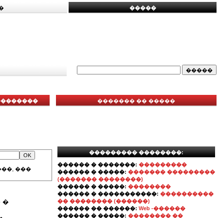
�
�����
���������
������� �� �����
��������� ��������:
������ � �������:
���������
��, ���
������ � �����:
������� ���������
(������� ��������)
������ � �����:
��������
������ � �����������:
����������
 �
�� �������� (������)
������ �� ������:
Web -������
������ � �����:
�������� ��