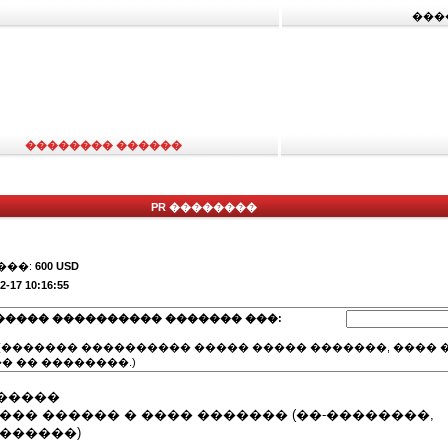
���
�������� ������
PR ��������
���:
600 USD
2-17 10:16:55
����� ���������� ������� ���:
(������� ���������� ����� ����� �������, ���� �
� �� ��������.)
�����
��� ������ � ���� ������� (��-��������,
������)