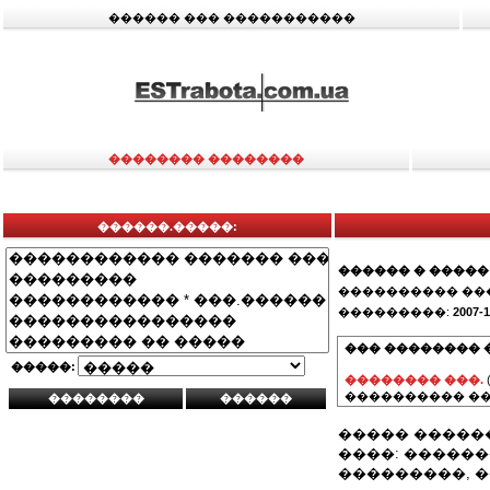
������ ��� �����������
�������� ��������
������.�����:
������ � �����
���������� ��
���������:
2007-1
��� �������� 
�����:
�������� ���.
���������� ��
����� �����
����: ������
���������, �