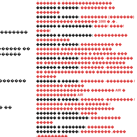
������ � ���������������
������ � �����:
�������� ��
�������
������ � �����:
�������� (�������)
����������� ������� 1000 � .� .
������ � ���������:
����! ����!
����!
��������
������ � ���������:
����������
����������
������ � �����:
���������� ��
������ ��
������� ������������ ���
������
����������� ���� � ������� ���
������ � �����:
������� -��������
�� �������������� ����������
������ � �����:
������� -��������
�� ������������ ��� �����������
������
��������
������ � �����:
������� -�������� /
�������� ������
���������������� ������� AIR �
������������ AIR
������ � �����:
������� -�������� /
�������� ������ ������� /
� ��
����������� ������������
������ � �����:
�����
������ � ��������:
���������
�����
������ � �������:
��������
������ � �����:
��������� ,����
-���������