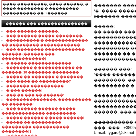
���� ���������, ���� ������, �
������� ���
���� �������� � ���������
³�: ���� ������
���������� �� 3 ������.
ѳ������ ����
������ ��� ���������������
�����:
��� ������ ������.
�� ����� ��
��� ������ ����� ��������.
�����������
���������� � �������������
�����������
�� ��������� ������������
��������� �
��� �������� ������������
������� �� 
������ (������ ���
�������������)
�����������
� ����� �������������
�������� � ����������� ��
������ ���:
������. 10 ������� ��������
³���� ������
����� �� ������� � �������
��������, �
��� ���� �� ���������?
��������� �
������� ����������
� ��� ������!
��� �� ��� �� ������!
������� ���
���������������. ����������
�����������
�� �������!
�����������
��� ������ ������ �����
������, ��� 
������������� ���������
����� ������ � ���� ������!
���������� 
����� �� ���������
��������� �����������
���. ���.: +38097-
��������!?
E-mail: fygaro@ukr.net