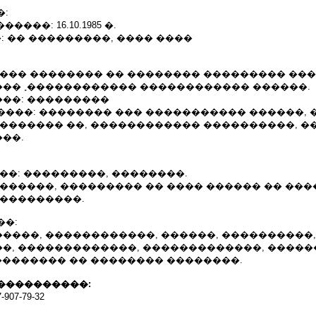
�:
����: 16.10.1985 �.
: �� ���������, ���� ����
���� �������� �� �������� ��������� ��
�� ˳������������ ������������ ������.
��: ���������
����: �������� ��� ����������� ������, 
�������� ��, ������������ ����������, �
��.
��: ���������, ��������.
�������, ��������� �� ���� ������ �� ��
 ���������.
��:
����, ������������, ������, ����������,
�, �������������, �������������, �����
�������� �� �������� ��������.
����������:
907-79-32