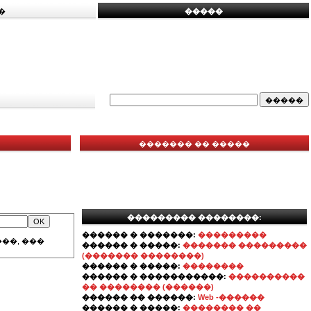
�
�����
������� �� �����
��������� ��������:
������ � �������:
���������
��, ���
������ � �����:
������� ���������
(������� ��������)
������ � �����:
��������
������ � �����������:
����������
�� �������� (������)
������ �� ������:
Web -������
������ � �����:
�������� ��