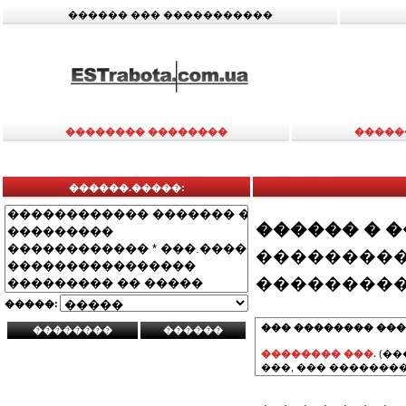
������ ��� �����������
�������� ��������
�����
������.�����:
������ � 
���������
���������
�����:
��� �������� ���
�������� ���.
(��
���, ��� ��������