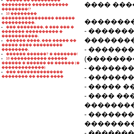
����� �� ���������
���� ���
��������� �����������
��������!?
10 ��������
���������������� ������
��������
����������.
��� ��������, � ��� ��� �
- ������
������� ���������� �
�����������.
�������
������ ����. ��� ����� ��
����� ���� ���������
- ������
��������.
������ ������? � �������!
(�������
10 ����������� ������
������ � ������ �� ������ (�
- ������
�������������)
��� ��������������
- ������
�������� �� ���� ����
- ����� 
- ���� �
�������
- ������
��������
- ������