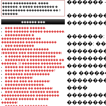
������� 
���� ���������, ����
������, � ���� �������� �
��������� ���������� �� 3
������.
��������
�������
������ ���
���������������
��� ������ ������.
��� ������ ����� ��������.
�������: ~
���������� �
������������� ��
��������� ������������
�����: �
��� ��������
������������ ������
��������
(������ ��� �������������)
� ����� �������������
�������
�������� � ����������� ��
������. 10 ������� ��������
��������
����� �� ������� � �������
��� ���� �� ���������?
�� ������� (wo
������� ����������
� ��� ������!
��������
��� �� ��� �� ������!
���������������.
����
���������� �� �������!
��� ������ ������ �����
�������
������������� ���������
����� ������ � ����
�������
������!