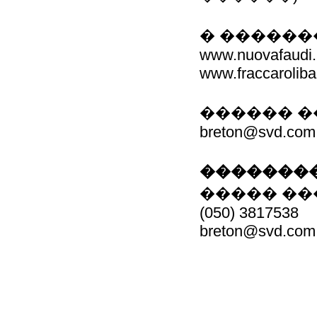
� ��������: w
www.nuovafaudi.i
www.fraccarolibal
������ �
breton@svd.com
��������
����� �
(050) 3817538
breton@svd.com