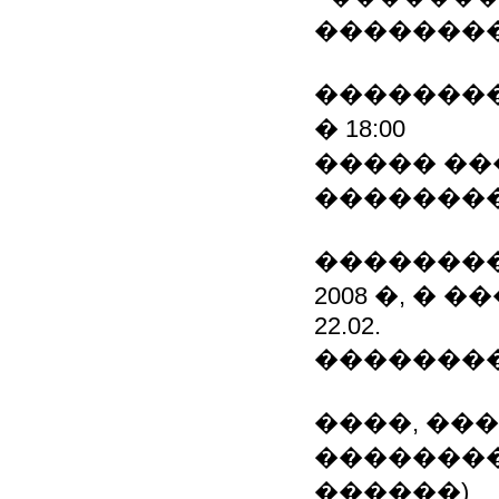
�������
��������
� 18:00
����� ��
�������
��������
2008 �, � �
22.02.
��������: 
����, ��
���������
������)