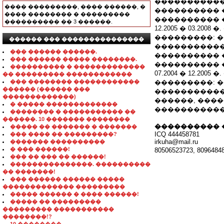
�����������
���� ���������, ���� ������, �
���������� 
���� �������� � ���������
���������� 
���������� �� 3 ������.
12.2005 � 03.200
���������: 
������ ��� ���������������
�����������:
��� ������ ������.
���������� 
��� ������ ����� ��������.
���������� 
���������� � �������������
07.2004 � 12.2
�� ��������� ������������
��� �������� ������������
���������: 
������ (������ ���
�����������:
�������������)
������, ���
� ����� �������������
�����������
�������� � ����������� ��
������. 10 ������� ��������
���������� 
����� �� ������� � �������
ICQ 444458781
��� ���� �� ���������?
irkuha@mail.ru
������� ����������
� ��� ������!
80506523723, 8096
��� �� ��� �� ������!
���������������. ����������
�� �������!
��� ������ ������ �����
������������� ���������
����� ������ � ���� ������!
����� �� ���������
��������� �����������
��������!?