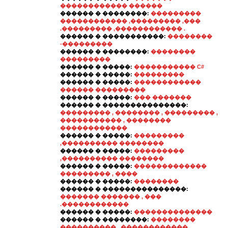
������������ ������
������ � ��������:
���������
������������ ,��������� ,���
.��������� ,������������ .
������ � �����������:
��������
-���������
������ � ��������:
��������
���������
������ � �����:
����������� C#
������ � �����:
���������
������ � �����:
������������
������ ���������
������ � �����:
��� �������
������ � ���������������:
��������� , �������� , ��������� ,
����������� , ��������
������������
������ � �����:
���������
,���������� ��������
������ � �����:
���������
,���������� ��������
������ � �����:
�������������
��������� , ����
������ � �����:
��������
������ � ���������������:
������� ������� , ���
.������������
������ � �����:
��������������
������ � ��������:
��������
���������� , ������������