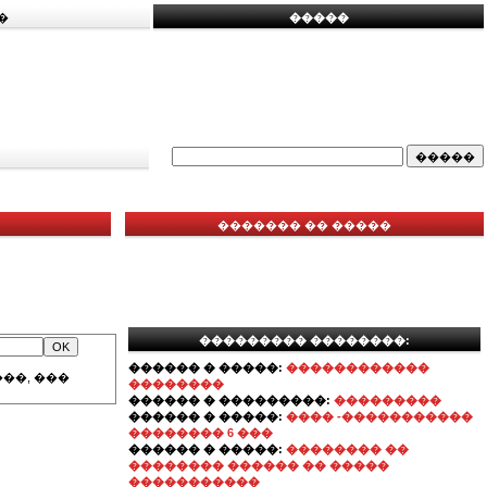
�
�����
������� �� �����
��������� ��������:
������ � �����:
������������
��, ���
��������
������ � ���������:
���������
������ � �����:
���� -�����������
�������� 6 ���
������ � �����:
�������� ��
�������� ������ �� �����
�����������