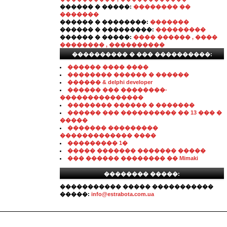
������ � �����:
�������� ��
�������
������ � ��������:
�������
������ � ���������:
���������
������ � �����:
���� ������ , ����
�������� , ����������
���������� � ��� ����������:
������ ���� ����
�������� ������ � ������
������ & delphi developer
������ ��� ��������-
���������������
�������� ������ � �������
������ ��� ���������� �� 13 ��� �
�����
������� ���������
������������� ����
��������� 1�
����� ������� ������� �����
��� ������ �������� �� Mimaki
�������� �����:
����������� ����� �����������
�����:
info@estrabota.com.ua