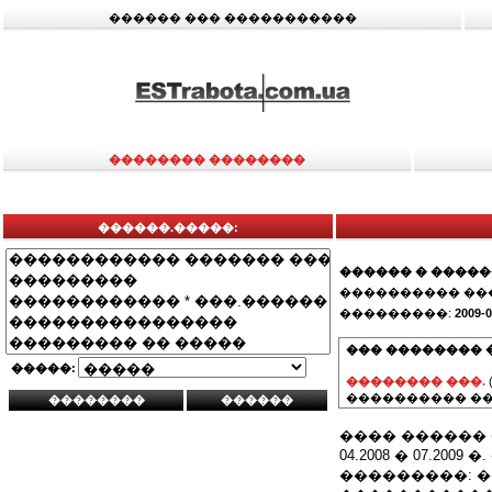
������ ��� �����������
�������� ��������
������.�����:
������ � ����
���������� ��
���������:
2009-0
��� �������� 
�����:
�������� ���.
���������� ��
���� ������ (3
04.2008 � 07.200
���������: 