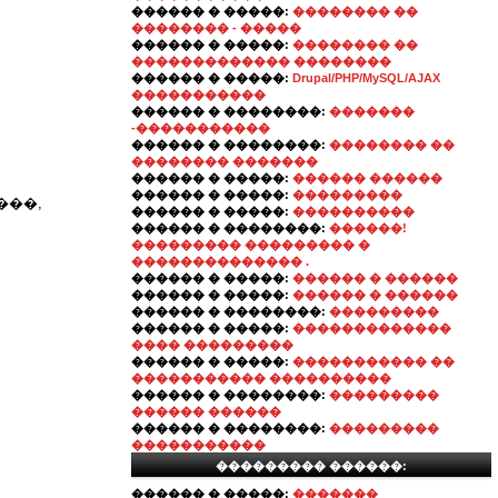
������ � �����:
�������� ��
�������� - �����
������ � �����:
�������� ��
������������� ��������
������ � �����:
Drupal/PHP/MySQL/AJAX
�����������
������ � ��������:
�������
-�����������
������ � ��������:
�������� ��
�������� �������
������ � �����:
������ ������
������ � �����:
���������
���,
������ � �����:
����������
������ � ��������:
������!
��������� ��������� �
�������������� .
������ � �����:
������ � ������
������ � �����:
������ � ������
������ � ��������:
���������
������ � �����:
�������������
���� ���������
������ � �����:
����������� ��
����������� ����������
������ � ��������:
���������
������ ������
������ � ��������:
���������
�����������
��������� ������:
������ � �����:
�������