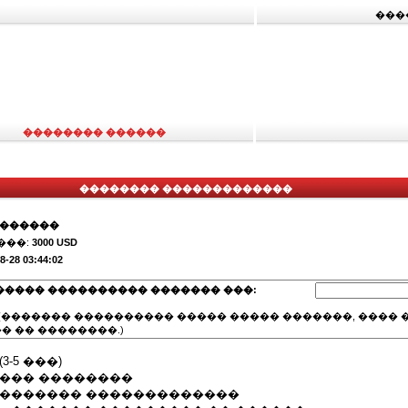
���
�������� ������
�������� �������������
�������
���:
3000 USD
8-28 03:44:02
����� ���������� ������� ���:
(������� ���������� ����� ����� �������, ���� �
� �� ��������.)
-5 ���)
9 �. ��� ��������
�������� �������������