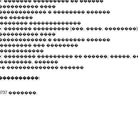
: ������� ��������� �� ������
���������� ����
������������ � �������� ������
8 �. �� ������
�������� �������������
 ������� ��������� (���, ����, ��������)
���������� ����
������������ � �������� ������
005 �. �������� ��� ��������
������������
 �������� ��������� �� ������, �����, �
���������, ������
� ������������� ������
����������:
4848737 �������.