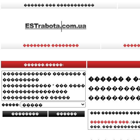
������ ��� �����������
�������� ��������
�����
������.�����:
������ � 
���������
���������
�����:
��� �������� ���
�������� ���.
(��
���, ��� ��������