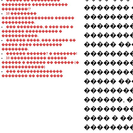
����� �� ���������
��������� �����������
������� 
��������!?
10 ��������
�������
���������������� ������
����������.
��������
��� ��������, � ��� ��� �
������� ���������� �
��������
�����������.
������ ����. ��� ����� ��
����� ��
����� ���� ���������
��������.
�������
������ ������? � �������!
10 ����������� ������
��������
������ � ������ �� ������ (�
�������������)
��������
��� ��������������
�������� �� ���� ����
����� ��
��������
������, 
��������
���� � �
��������