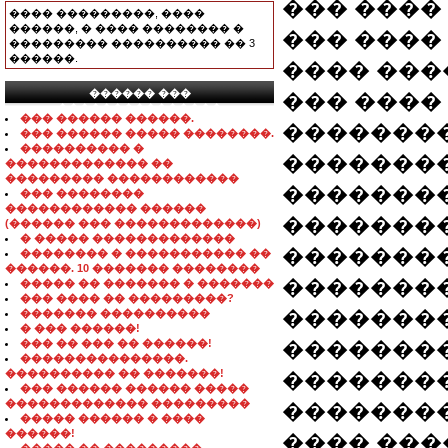
��� ����
���� ���������, ����
������, � ���� �������� �
��� ���� 
��������� ���������� �� 3
������.
���� ����
������ ���
��� ����
���������������
��� ������ ������.
��������
��� ������ ����� ��������.
���������� �
���������
������������� ��
��������� ������������
���������
��� ��������
������������ ������
��������
(������ ��� �������������)
� ����� �������������
��������
�������� � ����������� ��
������. 10 ������� ��������
��������
����� �� ������� � �������
��� ���� �� ���������?
��������
������� ����������
� ��� ������!
��� �� ��� �� ������!
��������
���������������.
���������� �� �������!
��������
��� ������ ������ �����
������������� ���������
��������
����� ������ � ����
������!
���� ���