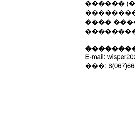
������ (
��������
���� ���
�������
��������
E-mail: wisper2
���: 8(067)664