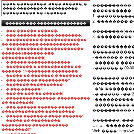
���� ���������, ���� ������, �
����������:
���� �������� � ���������
����������:
���������� �� 3 ������.
1. ����������
2. �������� 
������ ��� ���������������
��� ������ ������.
��������(��
��� ������ ����� ��������.
3. ��������� 
���������� � �������������
�� ��������� ������������
�����������
��� �������� ������������
�����������
������ (������ ���
- ������ � �
�������������)
� ����� �������������
- ����� � ��
�������� � ����������� ��
- ������ � 09-00 
������. 10 ������� ��������
����� �� ������� � �������
������� ���
��� ���� �� ���������?
������� ���
������� ����������
- �/� �������
� ��� ������!
��� �� ��� �� ������!
- � ����� - �� 
���������������. ����������
- ����������
�� �������!
- ��������� 
��� ������ ������ �����
���������� 
������������� ���������
����� ������ � ���� ������!
�������, ����
����� �� ���������
��������� �����������
E-mail: �����
��������!?
Web-����: http://www