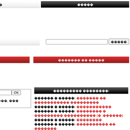
�
�����
������� �� �����
��������� ��������:
������ � �����:
������� ��
��, ���
����������� ���������
������ � �����:
�����������
������ � �����:
�������� �
��������� ���������� (� .������)
������ � �����:
��������
������ � �����:
���������� ��
�������