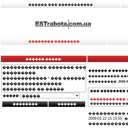
������ ��� �����������
�������� ��������
������.�����:
������ � �����
���������� ��
���������:
2009-0
��� �������� 
�����:
�������� ���.
���������� ��
���������� 
2009-01-22 15:15:55
�����������