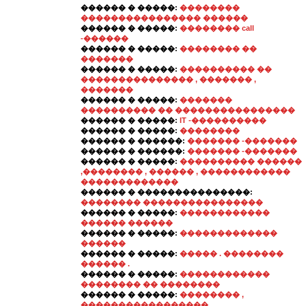
������ � �����:
��������
���������������� ������
������ � �����:
�������� call
-������
������ � �����:
�������� ��
�������
������ � �����:
���������� ��
��������������� , ������� ,
�������
������ � �����:
�������
���������� �� ����������������
������ � �����:
IT -����������
������ � �����:
��������
������ � ������:
������� -�������
������ � ������:
������� -�������
������ � �����:
���������� ������
,�������� , ������ , ������������
�������������
������ � ���������������:
�������� ����������������
������ � �����:
������������
������ ������
������ � �����:
�������������
������
������ � �����:
����� . ��������
������ .
������ � �����:
������������
�������� �� ��������
������ � �����:
�������� ,
�����������������