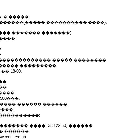
 � �����.
�������(����� ���������� ����),
��� ������� �������).
����.
:
:
�������������� ����� ��������.
������ ���������.
�� 18-00.
��:
��:
����.
2500���.
���� ������ ������.
����.
����������:
������ ����: 353 22 60, ������
��� ������
.premiera.ua