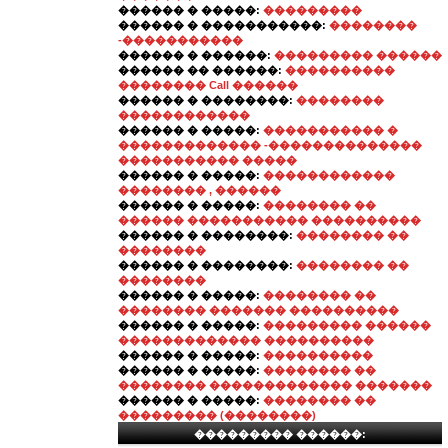
������ � �����:
���������
������ � �����������:
��������
-�����������
������ � ������:
��������� ������
������ �� ������:
����������
�������� Call ������
������ � ��������:
��������
������������
������ � �����:
����������� �
������������� -��������������
����������� �����
������ � �����:
������������
�������� , ������
������ � �����:
�������� ��
������ ����������� ����������
������ � ��������:
�������� ��
��������
������ � ��������:
�������� ��
��������
������ � �����:
�������� ��
�������� ������� ����������
������ � �����:
��������� ������
������������� ����������
������ � �����:
����������
������ � �����:
�������� ��
�������� ������������� �������
������ � �����:
�������� ��
��������� (��������)
��������� ������: