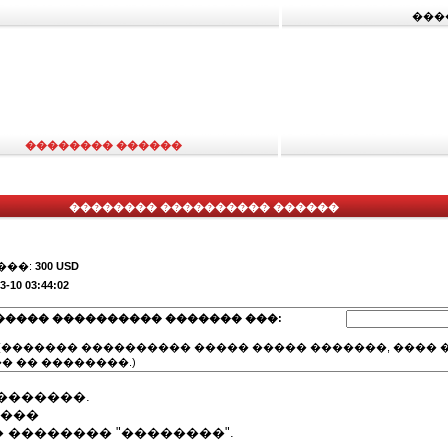
���
�������� ������
�������� ���������� ������
���:
300 USD
3-10 03:44:02
����� ���������� ������� ���:
(������� ���������� ����� ����� �������, ���� �
� �� ��������.)
�������.
, ����
 �������� "��������".