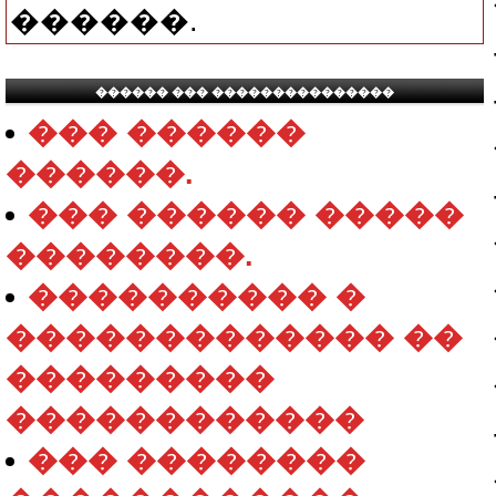
������.
������ ��� ���������������
��� ������
������.
��� ������ �����
��������.
���������� �
������������� ��
���������
������������
��� ��������