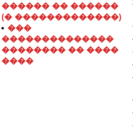
������ �� ������
(� �������������)
���
��������������
�������� �� ����
����