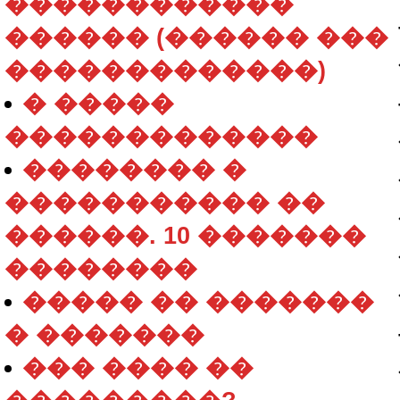
������������
������ (������ ���
�������������)
� �����
�������������
�������� �
����������� ��
������. 10 �������
��������
����� �� �������
� �������
��� ���� ��