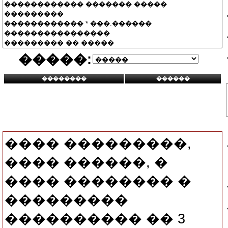
�����:
���� ���������,
���� ������, �
���� �������� �
���������
���������� �� 3