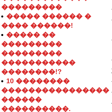
���������
����� ������ �
���� ������!
����� ��
���������
���������
�����������
��������!?
10 ��������
����������������
������
����������.