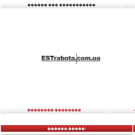
������ ��� �����������
�������� ��������
������.�����: