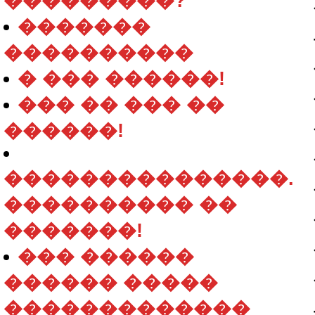
���������?
�������
����������
� ��� ������!
��� �� ��� ��
������!
���������������.
���������� ��
�������!
��� ������
������ �����
�������������